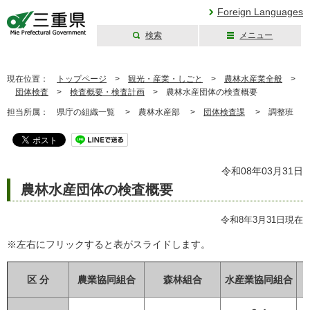
Foreign Languages
検索
メニュー
三重県公式ウェブ
サイト
現在位置：
トップページ
>
観光・産業・しごと
>
農林水産業全般
>
団体検査
>
検査概要・検査計画
>
農林水産団体の検査概要
担当所属：
県庁の組織一覧 >
農林水産部 >
団体検査課
>
調整班
令和08年03月31日
農林水産団体の検査概要
令和8年3月31日現在
※左右にフリックすると表がスライドします。
区 分
農業協同組合
森林組合
水産業協同組合