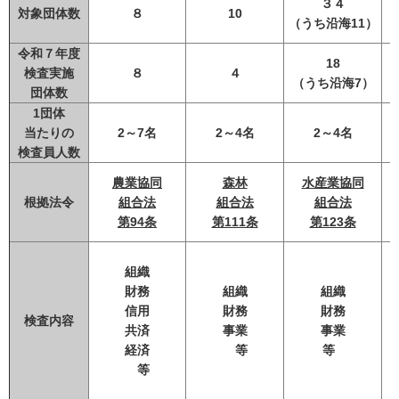
３４
対象団体数
８
10
（うち沿海11）
令和７年度
18
検査実施
８
４
（うち沿海7）
団体数
1団体
当たりの
2～7名
2～4名
2～4名
検査員人数
農業協同
森林
水産業協同
根拠法令
組合法
組合法
組合法
第94条
第111条
第123条
組織
財務
組織
組織
信用
財務
財務
検査内容
共済
事業
事業
経済
等
等
等