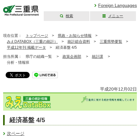
Foreign Languages
検索
メニュー
三重県公式ウェブ
サイト
現在位置：
トップページ
>
県政・お知らせ情報
>
みえDATABOX（三重の統計）
>
統計総合資料
>
三重県勢要覧
>
平成12年刊 掲載データ
>
経済基盤 4/5
担当所属：
県庁の組織一覧 >
政策企画部
>
統計課
>
分析・情報班
平成20年12月02日
経済基盤 4/5
次ページ