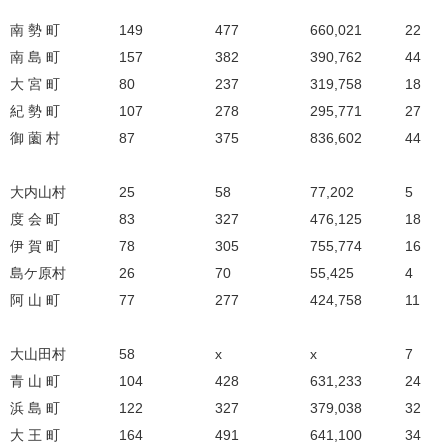
南 勢 町
149
477
660,021
22
南 島 町
157
382
390,762
44
大 宮 町
80
237
319,758
18
紀 勢 町
107
278
295,771
27
御 薗 村
87
375
836,602
44
大内山村
25
58
77,202
5
度 会 町
83
327
476,125
18
伊 賀 町
78
305
755,774
16
島ケ原村
26
70
55,425
4
阿 山 町
77
277
424,758
11
大山田村
58
x
x
7
青 山 町
104
428
631,233
24
浜 島 町
122
327
379,038
32
大 王 町
164
491
641,100
34