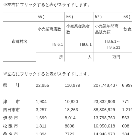
※左右にフリックすると表がスライドします。
55 )
56 )
57 )
58 )
小売業従業者
小売業年間商
小売業商店数
飲食
数
品販売額
市町村名
H8.6.1～
H9.6.1
H9.6.1
H9.5.31
所
人
万円
※左右にフリックすると表がスライドします。
県 計
22,955
110,979
207,748,437
6,999
津 市
1,904
10,820
23,332,906
771
四日市市
3,257
18,263
38,306,929
1,219
伊 勢 市
1,699
8,014
13,798,760
563
松 阪 市
1,811
8808
16,950,618
608
桑 名 市
1,394
7722
14,946,970
384