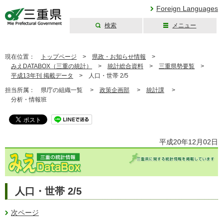
Foreign Languages
検索
メニュー
三重県公式ウェブ
サイト
現在位置：
トップページ
>
県政・お知らせ情報
>
みえDATABOX（三重の統計）
>
統計総合資料
>
三重県勢要覧
>
平成13年刊 掲載データ
>
人口・世帯 2/5
担当所属：
県庁の組織一覧 >
政策企画部
>
統計課
>
分析・情報班
平成20年12月02日
人口・世帯 2/5
次ページ