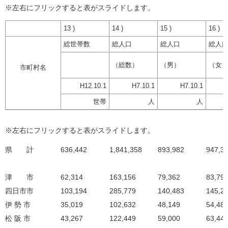
※左右にフリックすると表がスライドします。
13 )
14 )
15 )
16 )
総世帯数
総人口
総人口
総人
（総数）
（男）
（女
市町村名
H12.10.1
H7.10.1
H7.10.1
世帯
人
人
※左右にフリックすると表がスライドします。
県 計
636,442
1,841,358
893,982
947,3
津 市
62,314
163,156
79,362
83,79
四日市市
103,194
285,779
140,483
145,2
伊 勢 市
35,019
102,632
48,149
54,48
松 阪 市
43,267
122,449
59,000
63,44