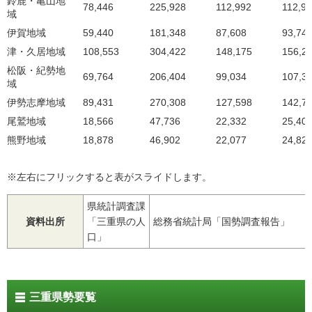
鈴鹿・亀山地
78,446
225,928
112,992
112,9
域
伊賀地域
59,440
181,348
87,608
93,74
津・久居地域
108,553
304,422
148,175
156,2
松阪・紀勢地
69,764
206,404
99,034
107,3
域
伊勢志摩地域
89,431
270,308
127,598
142,7
尾鷲地域
18,566
47,736
22,332
25,40
熊野地域
18,878
46,902
22,077
24,82
※左右にフリックすると表がスライドします。
県統計調査課
資料出所
「三重県の人
総務省統計局「国勢調査報告」
口」
三重県勢要覧