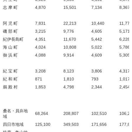
志 摩 町
4,870
15,501
7,134
8,367
阿 児 町
7,831
22,213
10,440
11,773
磯 部 町
3,215
9,776
4,605
5,171
紀伊長島町
4,351
11,670
5,442
6,228
海 山 町
4,024
10,808
5,022
5,786
御 浜 町
4,088
9,914
4,609
5,305
紀 宝 町
3,208
8,123
3,806
4,317
紀 和 町
871
1,810
793
1,017
鵜 殿 村
1,853
4,798
2,344
2,454
桑名・員弁地
68,264
208,807
102,510
106,2
域
四日市地域
125,100
349,503
171,656
177,8