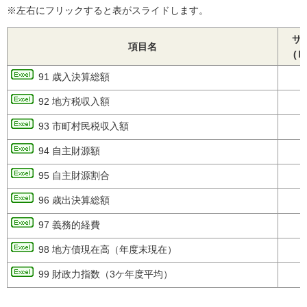
※左右にフリックすると表がスライドします。
サ
項目名
(Ｋ
91 歳入決算総額
8
92 地方税収入額
7
93 市町村民税収入額
8
94 自主財源額
7
95 自主財源割合
6
96 歳出決算総額
8
97 義務的経費
8
98 地方債現在高（年度末現在）
7
99 財政力指数（3ケ年度平均）
8