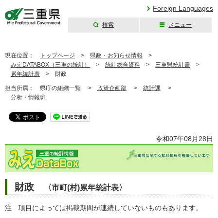
Foreign Languages
検索
メニュー
三重県公式ウェブ
サイト
現在位置：
トップページ
>
県政・お知らせ情報
>
みえDATABOX（三重の統計）
>
統計総合資料
>
三重県統計書
>
累年統計表
>
財政
担当所属：
県庁の組織一覧 >
政策企画部
>
統計課
>
分析・情報班
令和07年08月28日
財政
〈市町(村)累年統計表〉
注 項目によっては掲載期間が連続していないものもあります。