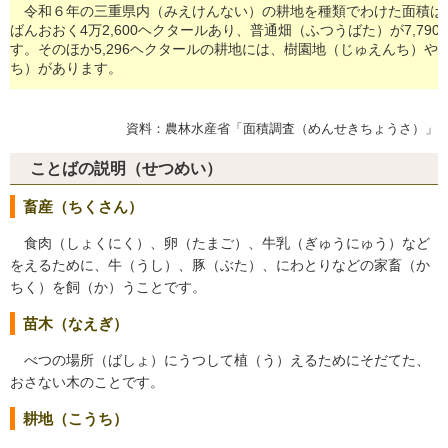
令和６年の三重県内（みえけんない）の耕地を種類でわけた面積は
ばんおおく4万2,600ヘクタールあり、普通畑（ふつうばた）が7,79
す。そのほか5,296ヘクタールの耕地には、樹園地（じゅえんち）や
ち）があります。
資料：農林水産省「面積調査（めんせきちょうさ）」
ことばの説明（せつめい）
畜産（ちくさん）
食肉（しょくにく）、卵（たまご）、牛乳（ぎゅうにゅう）など
をえるために、牛（うし）、豚（ぶた）、にわとりなどの家畜（か
ちく）を飼（か）うことです。
苗木（なえぎ）
べつの場所（ばしょ）にうつして植（う）えるためにそだてた、
おさない木のことです。
耕地（こうち）