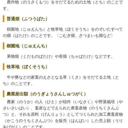
農作物（のうさくもつ）をそだてるための土地（とち）のことで
す。
普通畑（ふつうばた）
樹園地（じゅえんち）と牧草地（ぼくそうち）をのぞいたすべて
の畑（はたけ）のことです。〈こむぎ畑、さつまいも畑など〉
樹園地（じゅえんち）
果物畑（くだものばたけ）や茶畑（ちゃばたけ）などです。
牧草地（ぼくそうち）
牛や豚などの家畜のえさとなる草（くさ）をそだてる土地（と
ち）のことです。
農業産出額（のうぎょうさんしゅつがく）
農家（のうか）の人（ひと）が稲作（いなさく）や野菜栽培（や
さいさいばい）、畜産などでえられた農畜産物（のうちくさんぶ
つ）と、それを原料（げんりょう）としてつくられた加工農畜産物
（かこうのうちくさんぶつ）を販売（はんばい）した売上額（うり
あげがく）のことです。