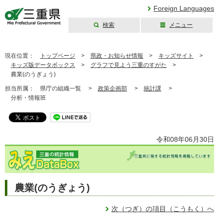
Foreign Languages
検索
メニュー
三重県公式ウェブ
サイト
現在位置：
トップページ
>
県政・お知らせ情報
>
キッズサイト
>
キッズ版データボックス
>
グラフで見よう三重のすがた
>
農業(のうぎょう)
担当所属：
県庁の組織一覧 >
政策企画部
>
統計課
>
分析・情報班
令和08年06月30日
農業(のうぎょう)
次（つぎ）の項目（こうもく）へ