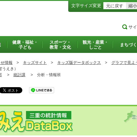
文字サイズ変更
元に戻す
縮小
サイ
健康・福祉・
スポーツ・
観光・産業・
犯
まちづく
子ども
教育・文化
しごと
らせ情報
>
キッズサイト
>
キッズ版データボックス
>
グラフで見よ
ぼうえき）
部
>
統計課
>
分析・情報班