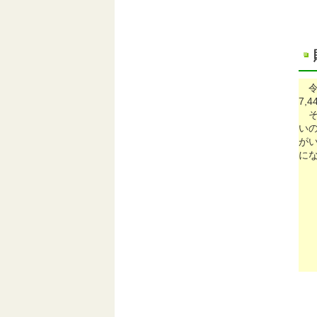
7,
そ
い
が
に