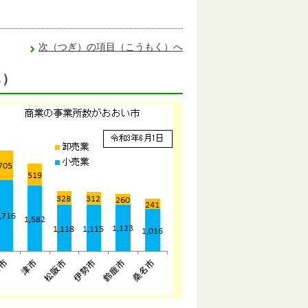
次（つぎ）の項目（こうもく）へ
し）