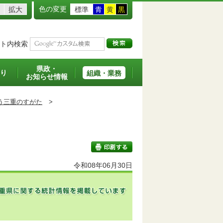
色の変更
拡大
標準
青
黄
黒
ト内検索
県政・
り
組織・業務
お知らせ情報
う三重のすがた
>
令和08年06月30日
印刷する