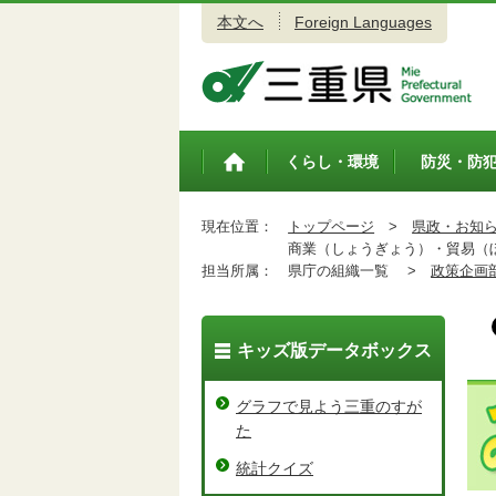
本文へ
Foreign Languages
三重県公式ウェブサイト
くらし・環境
防災・防
トップペ
ージ
現在位置：
トップページ
>
県政・お知
商業（しょうぎょう）・貿易（
担当所属：
県庁の組織一覧 >
政策企画
キッズ版データボックス
グラフで見よう三重のすが
た
統計クイズ