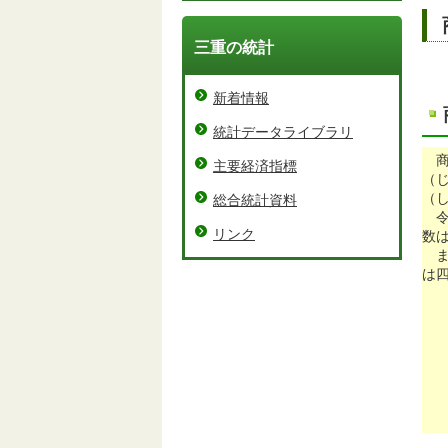
三重の統計
新着情報
統計データライブラリ
主要経済指標
（
（
総合統計資料
令
リンク
数は
ま
は