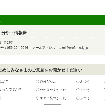
先
 分析・情報班
町庁舎2階）
：059-224-2046
メールアドレス：
tokei@pref.mie.lg.jp
ためにみなさまのご意見をお聞かせください
たか？
充分だった
ふつう
かったですか？
分かりやすかった
ふつう
？
すぐに見つかった
ふつう