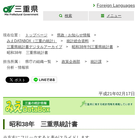
Foreign Languages
検索
メニュー
三重県公式ウェブ
サイト
現在位置：
トップページ
>
県政・お知らせ情報
>
みえDATABOX（三重の統計）
>
統計総合資料
>
三重県統計書デジタルアーカイブ
>
昭和38年刊三重県統計書
>
昭和38年 三重県統計書
担当所属：
県庁の組織一覧 >
政策企画部
>
統計課
>
分析・情報班
平成21年02月17日
昭和38年 三重県統計書
※左右にフリックすると表がスライドします。