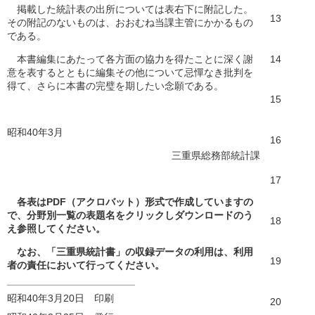
掲載した統計表の出所については表右下に附記した。
13
その附記のないものは、おおむね当課主管にかかるもの
である。
本書編集にあたって各方面の協力を得たことに深く謝
14
意を表するとともに編集その他について忌憚なき批判を
得て、さらに本書の完璧を期したい念願である。
15
昭和40年3月
16
三重県総務部統計課
17
各表はPDF（アクロバット）形式で作成していますの
で、分野別一覧の表題名をクリックしダウンロードのう
18
え参照してください。
なお、「三重県統計書」の収録データの利用は、利用
19
者の責任において行ってください。
昭和40年3月20日 印刷
20