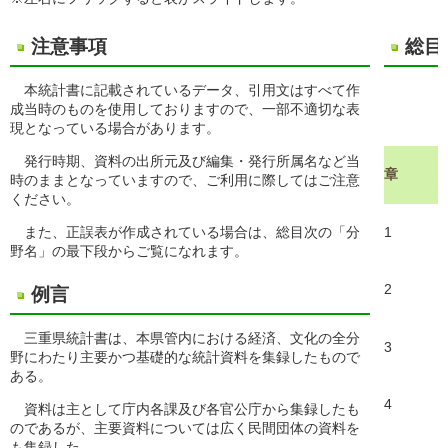
注意事項
総目
本統計書に記載されているデータ、引用文はすべて作
成当時のものを使用しておりますので、一部不適切な表
現となっている場合があります。
発行時期、資料の出所元及び編集・発行所属名など当
章
時のままとなっていますので、ご利用に際してはご注意
ください。
また、正誤表が作成されている場合は、総目次の「分
1
野名」の最下段からご覧になれます。
2
例言
三重県統計書は、本県管内における経済、文化の全分
3
野にわたり主要かつ基礎的な統計資料を集録したもので
ある。
4
資料は主として庁内各課及び各官公庁から集録したも
のであるが、主要資料については広く民間団体の資料を
も集録した。