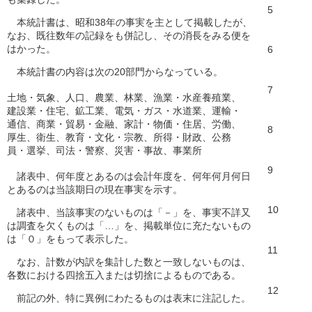
5
本統計書は、昭和38年の事実を主として掲載したが、
なお、既往数年の記録をも併記し、その消長をみる便を
はかった。
6
本統計書の内容は次の20部門からなっている。
7
土地・気象、人口、農業、林業、漁業・水産養殖業、
建設業・住宅、鉱工業、電気・ガス・水道業、運輸・
通信、商業・貿易・金融、家計・物価・住居、労働、
8
厚生、衛生、教育・文化・宗教、所得・財政、公務
員・選挙、司法・警察、災害・事故、事業所
9
諸表中、何年度とあるのは会計年度を、何年何月何日
とあるのは当該期日の現在事実を示す。
10
諸表中、当該事実のないものは「－」を、事実不詳又
は調査を欠くものは「…」を、掲載単位に充たないもの
は「０」をもって表示した。
11
なお、計数が内訳を集計した数と一致しないものは、
各数における四捨五入または切捨によるものである。
12
前記の外、特に異例にわたるものは表末に注記した。