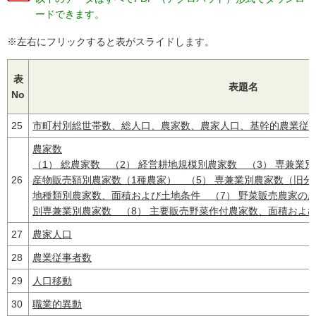
ードできます。
※左右にフリックすると表がスライドします。
表
表題名
No
25
市町村別総世帯数、総人口、農家数、農家人口、基幹的農業従
農家数
（1） 総農家数 （2） 経営耕地規模別農家数 （3） 専兼業別
26
産物販売額別農家数（1種農家） （5） 専兼業別農家数（旧分
地種類別農家数、面積および土地条件 （7） 野菜販売農家の
別専兼業別農家数 （8） 主要販売野菜作付農家数、面積およ
27
農家人口
28
農業従事者数
29
人口移動
30
職業的異動