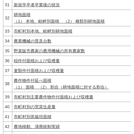
31
新規学卒者卒業後の状況
耕地面積
32
（1） 本地、畦畔別面積 （2） 種類別耕地面積
33
市町村別本地、畦畔別耕地面積
34
農業機械の普及台数
35
野菜販売農家の農用機械の所有農家数
36
稲作付面積および収穫量
37
麦類作付面積および収穫量
農作物作付延べ面積
38
（1） 面積 （2） 割合（耕地面積に対する割合）
39
市町村別主要農作物作付面積および収穫量
40
市町村別の荒茶生産量
41
市町村別茶栽培面積
42
農地移動、潰廃統制実績