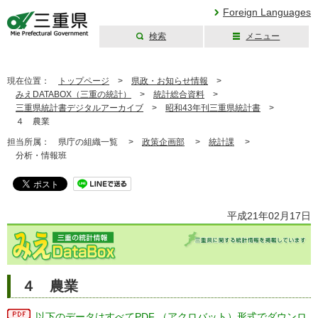
Foreign Languages
検索
メニュー
三重県公式ウェブ
サイト
現在位置：
トップページ
>
県政・お知らせ情報
>
みえDATABOX（三重の統計）
>
統計総合資料
>
三重県統計書デジタルアーカイブ
>
昭和43年刊三重県統計書
>
４ 農業
担当所属：
県庁の組織一覧 >
政策企画部
>
統計課
>
分析・情報班
平成21年02月17日
４ 農業
以下のデータはすべてPDF （アクロバット）形式でダウンロ