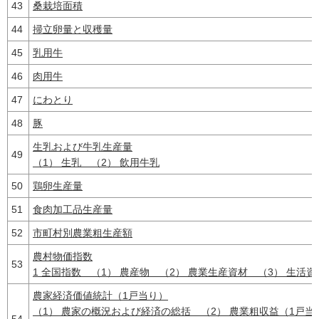
43
桑栽培面積
44
掃立卵量と収穫量
45
乳用牛
46
肉用牛
47
にわとり
48
豚
生乳および牛乳生産量
49
（1） 生乳 （2） 飲用牛乳
50
鶏卵生産量
51
食肉加工品生産量
52
市町村別農業粗生産額
農村物価指数
53
1 全国指数 （1） 農産物 （2） 農業生産資材 （3） 生活
農家経済価値統計（1戸当り）
（1） 農家の概況および経済の総括 （2） 農業粗収益（1戸当
54