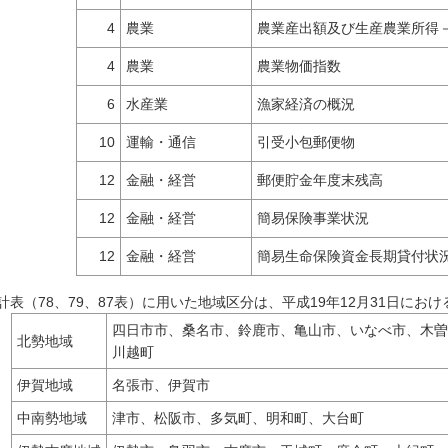
4
農業
農業産出額及び生産農業所得
4
農業
農業物価指数
6
水産業
漁家経済の概況
10
運輸・通信
引受小包郵便物
12
金融・経営
郵便貯金年度末残高
12
金融・経営
簡易保険事業状況
12
金融・経営
簡易生命保険資金長期貸付状
計表（78、79、87表）に用いた地域区分は、平成19年12月31日にお
四日市市、桑名市、鈴鹿市、亀山市、いなべ市、木曽
北勢地域
川越町
伊賀地域
名張市、伊賀市
中南勢地域
津市、松阪市、多気町、明和町、大台町