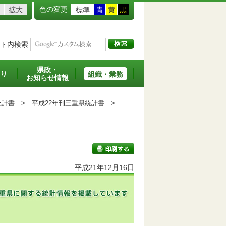
色の変更
拡大
標準
青
黄
黒
ト内検索
県政・
り
組織・業務
お知らせ情報
統計書
>
平成22年刊三重県統計書
>
平成21年12月16日
印刷する