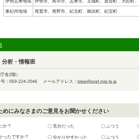
伊勢志摩地域
伊勢市、鳥羽市、志摩市、玉城町、度会町、大紀町、
東紀州地域
尾鷲市、熊野市、紀北町、御浜町、紀宝町
先
 分析・情報班
町庁舎2階）
：059-224-2046
メールアドレス：
tokei@pref.mie.lg.jp
ためにみなさまのご意見をお聞かせください
たか？
充分だった
ふつう
かったですか？
分かりやすかった
ふつう