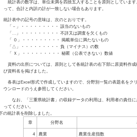
統計表の数字は、単位未満を四捨五入することを原則としています
って、合計と内訳の計が一致しない場合もあります。
統計表中の記号の意味は、次のとおりです。
「－」・・・・・・・・・ 該当のないもの
「…」・・・・・・・・・ 不詳又は調査を欠くもの
「 ０」・・・・・・・・・ 掲載単位に満たないもの
「△」・・・・・・・・・ 負（マイナス）の数
「 Ｘ」・・・・・・・・・ 秘匿（公表できない）数値
資料の出所については、原則として各統計表の右下部に原資料作成
び資料名を掲げました。
各表はExcel形式で作成していますので、分野別一覧の表題名をク
ウンロードのうえ参照してください。
なお、「三重県統計書」の収録データの利用は、利用者の責任に
ってください。
以下の統計表を削除しました。
章
分野名
表
4
農業
農業生産指数