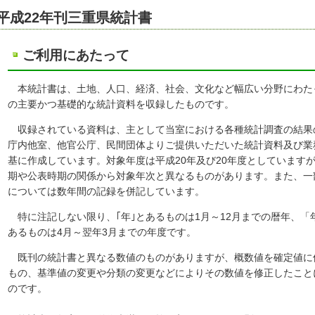
平成22年刊三重県統計書
ご利用にあたって
本統計書は、土地、人口、経済、社会、文化など幅広い分野にわた
の主要かつ基礎的な統計資料を収録したものです。
収録されている資料は、主として当室における各種統計調査の結果
庁内他室、他官公庁、民間団体よりご提供いただいた統計資料及び業
基に作成しています。対象年度は平成20年及び20年度としています
期や公表時期の関係から対象年次と異なるものがあります。また、一
については数年間の記録を併記しています。
特に注記しない限り、｢年｣とあるものは1月～12月までの暦年、「
あるものは4月～翌年3月までの年度です。
既刊の統計書と異なる数値のものがありますが、概数値を確定値に
もの、基準値の変更や分類の変更などによりその数値を修正したこと
のです。