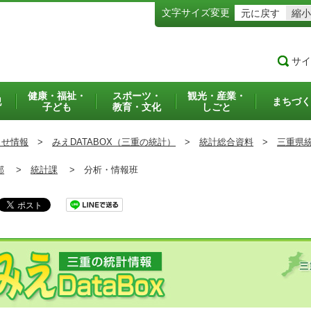
文字サイズ変更
元に戻す
縮小
サイ
健康・福祉・
スポーツ・
観光・産業・
犯
まちづく
子ども
教育・文化
しごと
らせ情報
>
みえDATABOX（三重の統計）
>
統計総合資料
>
三重県
部
>
統計課
>
分析・情報班