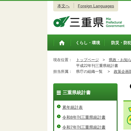
本文へ
Foreign Languages
三重県公式ウェブサイト
くらし・環境
防災・防
トップペ
ージ
現在位置：
トップページ
>
県政・お知
平成22年刊三重県統計書
担当所属：
県庁の組織一覧 >
政策企画
三重県統計書
累年統計表
令和8年刊三重県統計書
令和7年刊三重県統計書