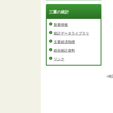
三重の統計
新着情報
統計データライブラリ
主要経済指標
総合統計資料
リンク
○統