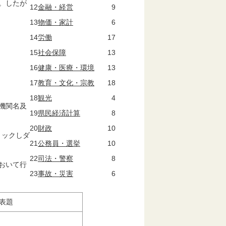
。したが
12
金融・経営
9
13
物価・家計
6
14
労働
17
15
社会保障
13
16
健康・医療・環境
13
17
教育・文化・宗教
18
18
観光
4
機関名及
19
県民経済計算
8
20
財政
10
リックしダ
21
公務員・選挙
10
22
司法・警察
8
おいて行
23
事故・災害
6
題