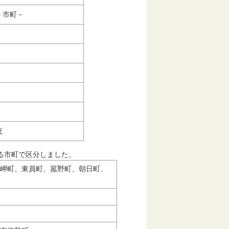
－市町－
況
ける市町で区分しました。
岬町、東員町、菰野町、朝日町、