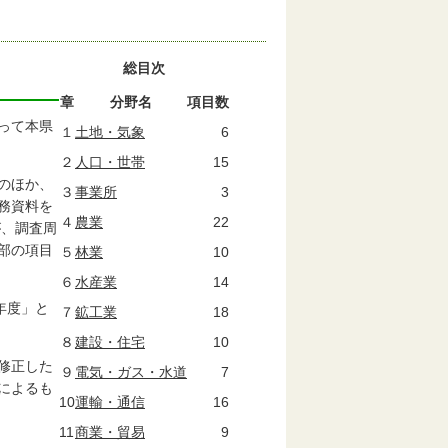
総目次
章
分野名
項目数
って本県
１
土地・気象
6
２
人口・世帯
15
のほか、
３
事業所
3
務資料を
４
農業
22
が、調査周
部の項目
５
林業
10
６
水産業
14
年度」と
７
鉱工業
18
８
建設・住宅
10
修正した
９
電気・ガス・水道
7
によるも
10
運輸・通信
16
11
商業・貿易
9