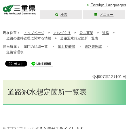
Foreign Languages
検索
メニュー
三重県公式ウェブ
サイト
現在位置：
トップページ
>
まちづくり
>
公共事業
>
道路
>
道路の維持管理に関する情報
>
道路冠水想定箇所一覧表
担当所属：
県庁の組織一覧 >
県土整備部
>
道路管理課
>
道路管理班
令和07年12月01日
道路冠水想定箇所一覧表
※左右にフリックすると表がスライドします。