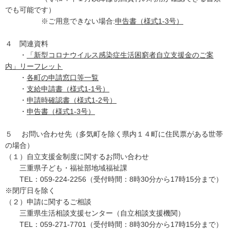
でも可能です）
※ご用意できない場合:
申告書（様式1-3号）
４ 関連資料
・
「新型コロナウイルス感染症生活困窮者自立支援金のご案
内」リーフレット
・
各町の申請窓口等一覧
・
支給申請書（様式1-1号）
・
申請時確認書（様式1-2号）
・
申告書（様式1-3号）
５ お問い合わせ先（多気町を除く県内１４町に住民票がある世帯
の場合）
（１）自立支援金制度に関するお問い合わせ
三重県子ども・福祉部地域福祉課
TEL：059-224-2256（受付時間：8時30分から17時15分まで）
※閉庁日を除く
（２）申請に関するご相談
三重県生活相談支援センター（自立相談支援機関）
TEL：059-271-7701（受付時間：8時30分から17時15分まで）