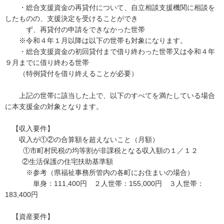
・総合支援資金の再貸付について、自立相談支援機関に相談を
したものの、支援決定を受けることができ
ず、再貸付の申請をできなかった世帯
※令和４年１月以降は以下の世帯も対象になります。
・総合支援資金の初回貸付まで借り終わった世帯又は令和４年
９月までに借り終わる世帯
（特例貸付を借り終えることが必要）
上記の世帯に該当した上で、以下のすべてを満たしている場合
に本支援金の対象となります。
【収入要件】
収入が①②の合算額を超えないこと（月額）
①市町村民税の均等割が非課税となる収入額の１／１２
②生活保護の住宅扶助基準額
※参考（県福祉事務所管内の各町にお住まいの場合）
単身：111,400円 ２人世帯：155,000円 ３人世帯：
183,400円
【資産要件】