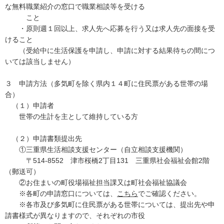
な無料職業紹介の窓口で職業相談等を受ける
こと
・原則週１回以上、求人先へ応募を行う又は求人先の面接を受
けること
（受給中に生活保護を申請し、申請に対する結果待ちの間につ
いては該当しません）
３ 申請方法（多気町を除く県内１４町に住民票がある世帯の場
合）
（１）申請者
世帯の生計を主として維持している方
（２）申請書類提出先
①三重県生活相談支援センター（自立相談支援機関）
〒514-8552 津市桜橋2丁目131 三重県社会福祉会館2階
（郵送可）
②お住まいの町役場福祉担当課又は町社会福祉協議会
※各町の申請窓口については、
こちら
でご確認ください。
※各市及び多気町に住民票がある世帯については、提出先や申
請書様式が異なりますので、それぞれの市役