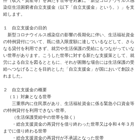
件（収入・資産等）を満たす世帯を対象に「新型コロナウイルス感
染症生活困窮者自立支援金（以下「自立支援金」という。）」を支
給します。
１ 自立支援金の目的
新型コロナウイルス感染症の影響の長期化に伴い、生活福祉資金
の特例貸付について、既に借入限度額に達しているなどして、さら
なる貸付を利用できず、就労や生活保護の受給にもつながっていな
い世帯があります。こうした世帯に対する新たな支援策として、就
労による自立を図るとともに、それが困難な場合には生活保護の受
給へつなげることを目的とした「自立支援金」が国において創設さ
れました。
２ 自立支援金の概要
（１）対象となる世帯
三重県内に住民票があり、生活福祉資金に係る緊急小口資金等
の特例貸付を利用できない世帯。
（生活保護受給中の世帯を除く）
・総合支援資金の再貸付を借り終わった世帯又は令和４年３月
までに借り終わる世帯
・総合支援資金の再貸付が不承認となった世帯