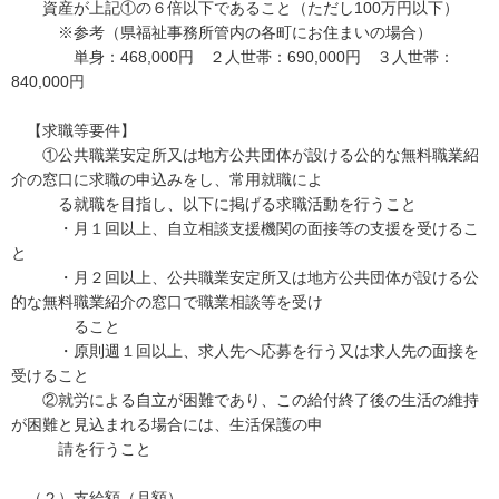
資産が上記①の６倍以下であること（ただし100万円以下）
※参考（県福祉事務所管内の各町にお住まいの場合）
単身：468,000円 ２人世帯：690,000円 ３人世帯：
840,000円
【求職等要件】
①公共職業安定所又は地方公共団体が設ける公的な無料職業紹
介の窓口に求職の申込みをし、常用就職によ
る就職を目指し、以下に掲げる求職活動を行うこと
・月１回以上、自立相談支援機関の面接等の支援を受けるこ
と
・月２回以上、公共職業安定所又は地方公共団体が設ける公
的な無料職業紹介の窓口で職業相談等を受け
ること
・原則週１回以上、求人先へ応募を行う又は求人先の面接を
受けること
②就労による自立が困難であり、この給付終了後の生活の維持
が困難と見込まれる場合には、生活保護の申
請を行うこと
（２）支給額（月額）