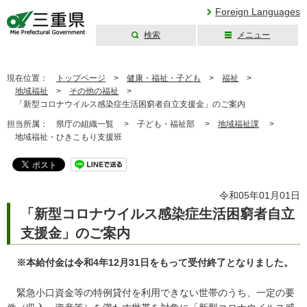
Foreign Languages
検索
メニュー
三重県公式ウェブ
サイト
現在位置：
トップページ
>
健康・福祉・子ども
>
福祉
>
地域福祉
>
その他の福祉
>
「新型コロナウイルス感染症生活困窮者自立支援金」のご案内
担当所属：
県庁の組織一覧 >
子ども・福祉部 >
地域福祉課
>
地域福祉・ひきこもり支援班
令和05年01月01日
「新型コロナウイルス感染症生活困窮者自立
支援金」のご案内
※本給付金は令和4年12月31日をもって受付終了となりました。
緊急小口資金等の特例貸付を利用できない世帯のうち、一定の要