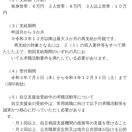
単身世帯：６万円 ２人世帯：８万円 ３人以上世帯：１０万
円
（３）支給期間
申請月から３か月
※令和３年１２月以降は最大３か月の再支給が可能です。
再支給の対象となるには、２（１）の収入要件等をすべて満
たした上で、初回支給期間のいずれの月にお
いても求職活動要件を満たしている必要があります。
（４）受付期間
令和３年７月１日（木）から令和４年１２月３１日（土）まで
（消印有効）
（５）自立支援金受給中の求職活動等について
自立支援金の受給中は、常用就職に向けて以下の求職活動等を
誠実かつ熱心に行っていただく必要がありま
す。
・月１回以上、自立相談支援機関の面接等の支援を受けること
・月２回以上、公共職業安定所又は地方公共団体が設ける公的