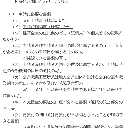
所等にお問い合わせください。
（３）申請に必要な書類
（ア）
支給申請書（様式1-1号）
（イ）
申請時確認書（様式1-2号）
（ウ）世帯全員の住民票の写し（続柄入）※個人番号の記載が
ないもの
（エ）申請者及び申請者と同一の世帯に属する者のうち、収入
がある者についての申請日が属する月の収入
が確認できる書類の写し
（オ）申請者及び申請者と同一の世帯に属する者の、申請日時
点の金融機関の口座の通帳の写し
（カ）公共職業安定所又は地方公共団体が設ける公的な無料職
業紹介の窓口から交付を受けた求職受付票の
写し 又は、生活保護を申請中である場合は生活保護申
請書の写し
（キ）本支援金の振込先口座が分かる書類（通帳の該当部分の
写し等）
（ク）再貸付の利用又は再貸付が不承認となったことが確認で
きる書類
（令和４年１月以降は初回貸付の利用が確認できる書類