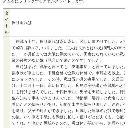
※左右にフリックすると表がスライドします。
タ
イ
振り返れば
ト
ル
終戦五十年。振り返れば永い永い、苦しい道のりでした。昭和
て○家に嫁いでまいりました。主人は長男とはいえ姉四人の末っ
た。一か月前までは大阪に勤めていて、田舎になれていない私が
業の経験のない嫁（見合いで来たのです）でした。
当時はまだ、戦争と言っても「支那事変」と言っていました。
集令状が来ました。甲種合格で立派な体格で、軍籍ある以上、覚
にショックでした。その時、私は五か月の身重でした。久居三十
け、十二月十一日、寒い日でした、広島県宇品港から戦地へと出
にも行けませんでした。十四日未明、男子を出産しました。行先
生を知らす事もできませんでした。時節柄「勝行」と命名しまし
着いたとの知らせがあり、初めて出生を知らせました。連絡がつ
を送り、父子の対面ができました。所属した連隊名だけで場所は
の後、いつ来る手紙にも勤務に忙しく便りがとだえても、心配す
てくれ、年老いた両親をたのむ、母は体が弱いから、無理をしな