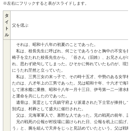
※左右にフリックすると表がスライドします。
タ
イ
父を偲ぶ
ト
ル
それは、昭和十八年の初夏のことであった。
私は、校長先生に呼ばれ、何ごとであろうかと胸中の不安を押
椅子を立たれた校長先生から、「谷さん（旧姓）、お兄さんが名
れ、思わず絶句してしまった。ひそかに怖れていたものが、現実
にうたれ茫然と立っていた。
私は、三男三女の末っ子で、その時十五才、中勢のある女学校
たのは、八才年上の三男であった。兄は昭和十年、十六才で海軍
して潜水艦に乗務、昭和十八年一月十三日、伊号第一二一潜水艦
と運命を共にしたのであった。
遺骨は、英霊として呉鎮守府より派遣された下士官が捧持して
別式は、村葬として盛大に催行された。
父は、元海軍軍人で、寡黙な人であった。兄の戦死の前年、請
兄の戦死の公報が村役場に届けられた日、公報を机上に拡げ、
う」と、腕を組んで天井をじっと見詰めていたという。父は戦時