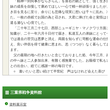
「精神一到何事かならざらん」を座右の銘として、強く生き抜
妹の成長を自慢して褒めてほしい一心で精一杯頑張りましたが、
き目を見るに至り、余りにも悲痛な現実に想いは千々に乱れ、冷
た。一枚の赤紙でお国の為と召され、大君に捧げた命と覚悟はし
遣る瀬ない心境でした。
「二十年三月二十七日、西部ニューギニヤ・マノクワリ方面ニ
知書が、二十一年六月十日付で届き、私達五人の弟妹にとって一
では過去の苦労は悪夢と消え、両親を知らずに苛酷な運命の仕打
え、良い伴侶を得て健康に恵まれ、恙（つつが）なく暮らしてお
ます。
父の最期の地へ行きたいと念じておりました処、今年三月、政
の中へ妹と二人参加出来、有難く感無量でした。お蔭様で私も古
との出合い、総てに感謝一杯の毎日です。
○ 逢いたいと思い続けて半世紀 声はなけれど会えた喜び
三重県戦争資料館
資料展示室