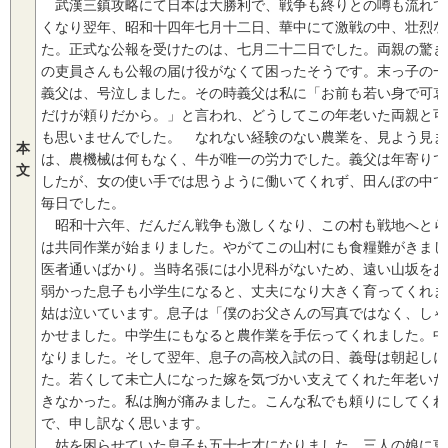
武漢三鎮攻略にて日本は大勝利で、戦争も終りとの噂も流れて
くなり翌年、昭和十四年七月十二日、華中にて激戦の中、壮烈な
た。正式な公報を受けたのは、七月二十二日でした。両親の驚き
の吏員さんも公報の届け役がなくて困ったそうです。末っ子の一
義父は、号泣しました。その時義父は私に「お前も若い身で可哀
だけが頼りだから。」と言われ、どうしてこの年老いた両親と可
も思いませんでした。 なれない経験のない農業を、見よう見ま
本
は、農機械は何もなく、牛が唯一の労力でした。義父は年寄りで
文
したが、女の使い手では思うように働いてくれず、田んぼの中で
毎日でした。
昭和十六年、だんだん戦争も激しくなり、この村も戦地へとら
は共同作業が始まりました。やがてこの山村にも食糧難がきまし
医者通いばかり。当時名張には小児科がないため、遠い山坂をお
弱かった息子も小学生になると、丈夫になり大きく育ってくれま
姑は泣いています。息子は「僕のお父さんの写真ではなく、しゃ
かせました。中学生にもなると農作業を手伝ってくれました。中
なりました。そして翌年、息子の高校入試の日、義母は朝起しに
た。若くして未亡人になった嫁を気づかい支えてくれた年老いた
きなかった。私は胸が痛みました。こんな私でも頼りにしてくれ
で、申し訳なく思います。
姑を困らせていた息子も五十七才になりました。三人の娘に恵