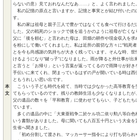
らないの意）見ておれなんだなあ……」と、よく言われました。
私の記憶の原点と言いますか、記憶と事実とが結び付いたのは
す。
私の家は祖母と親子三人で豊かではなくても食べて行けるだけ
した。父の戦死のショックで後を追うかのように祖母が亡くなり
父に「後を頼む」と言われた母は、田畑の耕作や現金収入を求め
を粉にして働いてくれました。私は近所の親切な方々に″戦死者
とを今も尚感謝の気持ちが大きく残っています。そんな時、世情
けるようになり″鍵っ子”になりました。雨が降ると外仕事が出
と言うと「お帰り」という言葉が返ってくるので雨降りが好きな
手伝いに来てくれ、閉まっているはずの戸が開いている時は西側
ともうれしい思い出です。
本
こういう子ども時代を経て、当時では少なかった高等教育を受
文
てもらっているのです。残りの教師生活も少なくなりましたが、
父の遺品の数々を「平和教育」に使わせてもらい、子どもたちに
ています。
多くの遺品の中に「大東亜戦争二於ケル功二依り勲八等白色桐
いう書類がありました。母に聞いても八百五十円という大金を貰
生省へ聞きました。
「初め分割して渡され、マッカーサー指令により打ち切られや