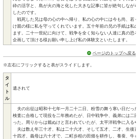
砕の活字と、島が火の海と化した大きな記事に皆が絶句しながら
したのです。
戦死した兄は母の心の中へ帰り、私の心の中には今も尚、若く
け親の様に私を守ってくれています。五十年前の兄の手紙は私の
ます。二十一世紀に向けて、戦争を全く知らない人達に真の恐ろ
企画して頂ける様お願い申し上げ私の体験文といたします。
ページのトップへ戻る
※左右にフリックすると表がスライドします。
タ
イ
遺されて
ト
ル
夫の出征は昭和十七年一月二十二日、粉雪の舞う寒い日だった
検査に合格して現役を二年務めたが、日中戦争中、義弟には二回
った。周りからは籤ぬけと言われていたが、太平洋戦争に入るや
夫は数え年三十才、私は二十六才、そして五才、二才、生後百
十四才、義母は六十才で、二町歩程の田畑を耕作し、養蚕、牛も