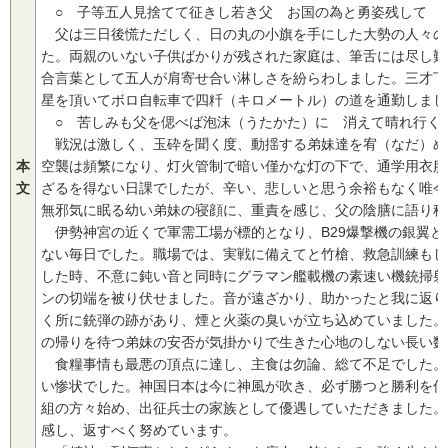
○ 子等五人見捨てて征きし若き父 お国の為と勇姿残して
父は三日後慌ただしく、日の丸の小旗を手にした大勢の人々の
た。両親のいない子供ばかりが残された家庭は、筆舌には尽し難
合言葉として五人が肩寄せ合い淋しさを紛らわしました。三才下
星を頂いてボロ自転車で四粁（キロメートル）の道を通勤しまし
○ 苦しみも父を偲べば泡沫（うたかた）に 消えて晴れ行く
戦況は激しく、玉砕を聞く度、動揺する弟妹達を宥（なだ）め
本
空襲は頻繁になり、灯火管制で暗い僅かな灯の下で、通学用衣服
文
ざるを得ない日課でしたが、辛い、悲しいと思う余裕もなく唯今
無邪気に眠る幼い弟妹の寝顔に、重責を感じ、父の陰膳に語り秘
伊勢神宮の近くで軍需工場が標的となり、B29爆撃機の銀翼と
ない毎日でした。職場では、実戦に備えてと竹槍、救急訓練もし
した時、不意に鈍い音と同時にグラマン艦載機の素速い機銃掃射
ンの切端を被り伏せました。音が遠ざかり、助かったと我に返り
く所に銃弾の跡があり、煙と火薬の臭いが立ち込めていました。
の帰りを待つ弟妹の安否が気掛かりで生きた心地のしない長い数
食糧事情も最悪の頂点に達し、主食は勿論、総て不足でした。
い惨状でした。神国日本は今に神風が吹き、必ず勝つと勝利を信
組の方々始め、出征兵士の家族として優遇していただきました。
感し、返すべく努めています。