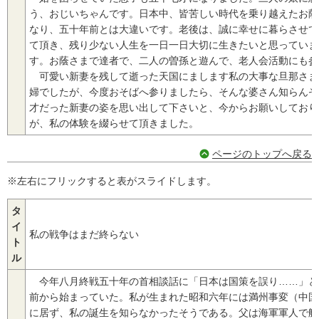
う、おじいちゃんです。日本中、皆苦しい時代を乗り越えたお蔭
なり、五十年前とは大違いです。老後は、誠に幸せに暮らさせて
て頂き、残り少ない人生を一日一日大切に生きたいと思っていま
す。お蔭さまで達者で、二人の曽孫と遊んで、老人会活動にも参
可愛い新妻を残して逝った天国にまします私の大事な旦那さま
婦でしたが、今度おそばへ参りましたら、そんな婆さん知らんぞ
才だった新妻の姿を思い出して下さいと、今からお願いしており
が、私の体験を綴らせて頂きました。
ページのトップへ戻る
※左右にフリックすると表がスライドします。
タ
イ
私の戦争はまだ終らない
ト
ル
今年八月終戦五十年の首相談話に「日本は国策を誤り……」と
前から始まっていた。私が生まれた昭和六年には満州事変（中国
に居ず、私の誕生を知らなかったそうである。父は海軍軍人で艦