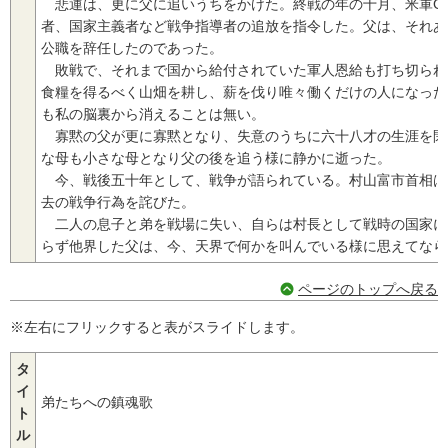
悲運は、更に父に追いうちをかけた。終戦の年の十月、米軍G
者、国家主義者など戦争指導者の追放を指令した。父は、それあ
公職を辞任したのであった。
敗戦で、それまで国から給付されていた軍人恩給も打ち切られ
食糧を得るべく山畑を耕し、薪を伐り唯々働くだけの人になった
も私の脳裏から消えることは無い。
寡黙の父が更に寡黙となり、失意のうちに六十八才の生涯を閉
な母も小さな母となり父の後を追う様に静かに逝った。
今、戦後五十年として、戦争が語られている。村山富市首相は
去の戦争行為を詫びた。
二人の息子と弟を戦場に失い、自らは村長として戦時の国家に
らず他界した父は、今、天界で何かを叫んでいる様に思えてなら
ページのトップへ戻る
※左右にフリックすると表がスライドします。
タ
イ
弟たちへの鎮魂歌
ト
ル