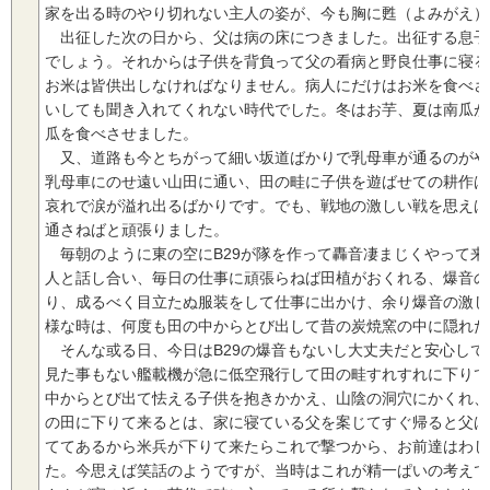
家を出る時のやり切れない主人の姿が、今も胸に甦（よみがえ）
出征した次の日から、父は病の床につきました。出征する息子
でしょう。それからは子供を背負って父の看病と野良仕事に寝る
お米は皆供出しなければなりません。病人にだけはお米を食べさ
いしても聞き入れてくれない時代でした。冬はお芋、夏は南瓜が
瓜を食べさせました。
又、道路も今とちがって細い坂道ばかりで乳母車が通るのがや
乳母車にのせ遠い山田に通い、田の畦に子供を遊ばせての耕作は
哀れで涙が溢れ出るばかりです。でも、戦地の激しい戦を思えば
通さねばと頑張りました。
毎朝のように東の空にB29が隊を作って轟音凄まじくやって来
人と話し合い、毎日の仕事に頑張らねば田植がおくれる、爆音の
り、成るべく目立たぬ服装をして仕事に出かけ、余り爆音の激し
様な時は、何度も田の中からとび出して昔の炭焼窯の中に隠れた
そんな或る日、今日はB29の爆音もないし大丈夫だと安心して
見た事もない艦載機が急に低空飛行して田の畦すれすれに下りて
中からとび出て怯える子供を抱きかかえ、山陰の洞穴にかくれ、
の田に下りて来るとは、家に寝ている父を案じてすぐ帰ると父は
ててあるから米兵が下りて来たらこれで撃つから、お前達はわし
た。今思えば笑話のようですが、当時はこれが精一ぱいの考えで