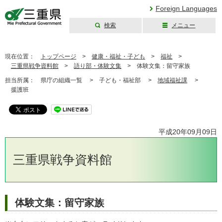
Foreign Languages
検索
メニュー
三重県公式ウェブ
サイト
現在位置：
トップページ
>
健康・福祉・子ども
>
福祉
>
三重県戦争資料館
>
語り部・体験文集
>
体験文集：留守家族
担当所属：
県庁の組織一覧 >
子ども・福祉部 >
地域福祉課
>
援護班
平成20年09月09日
三重県戦争資料館
体験文集：留守家族