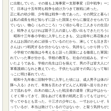
に出動していた。その後も上海事変ー支那事変（日中戦争）ー大
て、日本は十五年間も戦争を続け力つきて敗戦に終った。
正に私の幼少期、少年期は戦争一色であった。その間父と暮らし
は私の成長を殆ど知らずに誤った国策とやらに服従させられて家
ていない。物心（ものごころ）つく頃から母と二人きりの生活が
と、戦争さえなければ親子三人の楽しい思い出もできただろうに
昭和十三年春小学校に入学したときも、父は前年に再召集され
さんはお国のために頑張っているのだから、淋しくても泣き言を
さんはいつ戦死するか分からないから、気持をしっかり持ってい
小学校での勉強は今考えると誤った国策による徹底した軍国主
れていった事が分かる。学校の教育も、社会の仕組みも、すべて
いたようである。学校の先生は口を揃えて、男の子は皆大人にな
軍看護婦になれと教えていた。子供たちは皆その気になって毎日
っこに明け暮れていた。
昭和十九年春に旧制中学に入学した頃には、成人男子は体の不
隊へ入る）されて、有無を言わさずどんどん戦場へ送り出されて
スで流れる中、白木の箱に入った戦没者の遺骨（実は中はからっ
くぞく帰ってきて、国をあげて名誉の戦死と言ってもてはやして
守ってやるとも言った。十三才の少年にも、一寸おかしいぞ、戦
っているが、本当は敗けているのではないか、と疑う気持ちが少