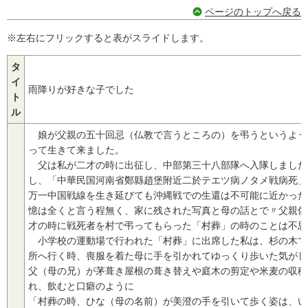
ページのトップへ戻る
※左右にフリックすると表がスライドします。
タ
イ
雨降りが好きな子でした
ト
ル
娘が父親の五十回忌（仏教で言うところの）を弔うというよう
って生きて来ました。
父は私が二才の時に出征し、中部第三十八部隊へ入隊しました
し、「中華民国河南省鄭縣趙堡附近二於テエツ病ノタメ戦病死」
万一中国戦線を生き延びても沖縄戦での生還は不可能に近かった
憶は全くと言う程無く、家に残された写真と母の話とで〃父親像
才の時に戦死者を村で弔ってもらった「村葬」の時のことは不思
小学校の運動場で行われた「村葬」に出席した私は、杉の木で
所へ行く時、喪服を着た母に手を引かれてゆっくり歩いた気がし
父（母の兄）が茅葺き屋根の葺き替えや庭木の剪定や米麦の収穫
れ、飲むと口癖のように
「村葬の時、ひな（母の名前）が美澄の手を引いて歩く姿は、い