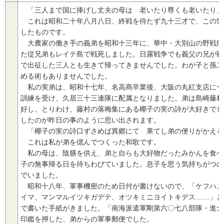
「三人まで国に捧げし丈夫の母は 老いたり尊くも老いたり」
これは昭和二十年八月八日、終戦を待たず九十三才で、この世
したものです。
大農家の働き手の義弟を昭和十三年に、華中・大別山の野戦病
た従兄弟もレイテ島で戦死しました。日露戦争でも義父の兄が戦
で出征した三人とも生きて帰ってきませんでした。わが子と孫二
める術もありませんでした。
私の実弟は、昭和十七年、名高商卒業後、大阪の丸紅支店に一
訓練を受け、久居三十三連隊に配属となりました。弟は島崎藤村
好し、とりわけ、藤村の落梅集にある椰子の実の詩が大好きでし
したのが昨日の事のように思い出されます。
「椰子の実の詩口ずさめば異郷にて 果てし弟の便りがかえる
これは私が弟を偲んでつくった和歌です。
私の母は、陰膳を供え、弟と自らも大好物だったみかんを食べ
子の無事帰る日を待ちわびていました。息子を思う気持ちがつの
でいました。
昭和十八年、軍事機密のため日付が書けないので、「ケフハ、
イマ、マンマルイツキガデテ、オツキミニヨイトキデス……」と
で書いた手紙がきました。「南海派遣軍剛第六〇七八部隊・進士
印鑑を押した、弟からの軍事郵便でした。