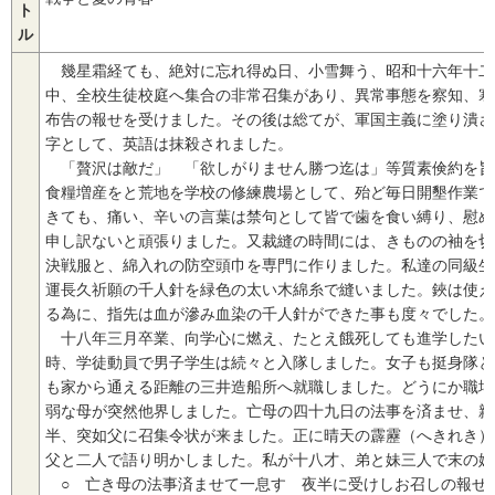
ト
ル
幾星霜経ても、絶対に忘れ得ぬ日、小雪舞う、昭和十六年十二
中、全校生徒校庭へ集合の非常召集があり、異常事態を察知、寒
布告の報せを受けました。その後は総てが、軍国主義に塗り潰さ
字として、英語は抹殺されました。
「贅沢は敵だ」 「欲しがりません勝つ迄は」等質素倹約を旨
食糧増産をと荒地を学校の修練農場として、殆ど毎日開墾作業で
きても、痛い、辛いの言葉は禁句として皆で歯を食い縛り、慰め
申し訳ないと頑張りました。又裁縫の時間には、きものの袖を切
決戦服と、綿入れの防空頭巾を専門に作りました。私達の同級生
運長久祈願の千人針を緑色の太い木綿糸で縫いました。鋏は使え
る為に、指先は血が滲み血染の千人針ができた事も度々でした。
十八年三月卒業、向学心に燃え、たとえ餓死しても進学したい
時、学徒動員で男子学生は続々と入隊しました。女子も挺身隊と
も家から通える距離の三井造船所へ就職しました。どうにか職場
弱な母が突然他界しました。亡母の四十九日の法事を済ませ、親
半、突如父に召集令状が来ました。正に晴天の霹靂（へきれき）
父と二人で語り明かしました。私が十八才、弟と妹三人で末の妹
○ 亡き母の法事済ませて一息す 夜半に受けしお召しの報せ