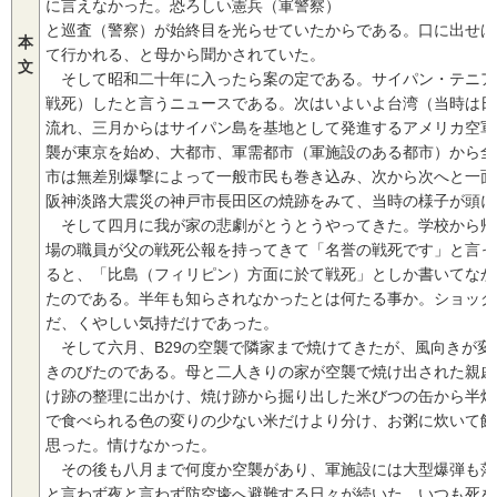
に言えなかった。恐ろしい憲兵（軍警察）
と巡査（警察）が始終目を光らせていたからである。口に出せば
本
て行かれる、と母から聞かされていた。
文
そして昭和二十年に入ったら案の定である。サイパン・テニア
戦死）したと言うニュースである。次はいよいよ台湾（当時は日
流れ、三月からはサイパン島を基地として発進するアメリカ空軍
襲が東京を始め、大都市、軍需都市（軍施設のある都市）から全
市は無差別爆撃によって一般市民も巻き込み、次から次へと一面
阪神淡路大震災の神戸市長田区の焼跡をみて、当時の様子が頭に
そして四月に我が家の悲劇がとうとうやってきた。学校から帰
場の職員が父の戦死公報を持ってきて「名誉の戦死です」と言っ
ると、「比島（フィリピン）方面に於て戦死」としか書いてなか
たのである。半年も知らされなかったとは何たる事か。ショック
だ、くやしい気持だけであった。
そして六月、B29の空襲で隣家まで焼けてきたが、風向きが変
きのびたのである。母と二人きりの家が空襲で焼け出された親戚
け跡の整理に出かけ、焼け跡から掘り出した米びつの缶から半焼
で食べられる色の変りの少ない米だけより分け、お粥に炊いて飢
思った。情けなかった。
その後も八月まで何度か空襲があり、軍施設には大型爆弾も落
と言わず夜と言わず防空壕へ避難する日々が続いた。いつも死を