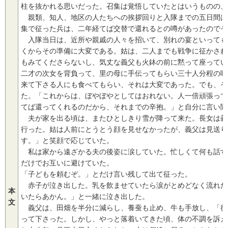
柱を抜かれる思いだった。召集は覚悟していたとはいうものの、
親類、知人、地区の人たちへの挨拶回りと入隊までの五日間は
集で征った兵は、二年経てば交替で還れるとの噂があったのでそ
入隊当日は、近所や親戚の人々を招いて、別れの宴といっても
くからその準備に大変である。姑は、二人までも戦争に征かさね
もみてくださらないし、気丈な義父も火鉢の前に黙って座ってい
二才の次女を背負って、里の母に手伝ってもらい三十人分程の味
来て下さる人にも食べてもらい、それは大変であった。でも、そ
た。「これからは、ぼやぼやとしてはおれない。人一倍頑張って
てば還ってくれるのだから、それまでの辛抱。」と自分に言い聞
夫が家を出る頃は、またひとしきり雪が降って来た。長女は義
行った。姑は人前にとうとう顔を見せなかったが、義父は見送り
す。」と笑顔で応じていた。
私は家から遠ざかる夫の後姿に涙していた。忙しくて何も話す
だけでお互いに避けていた。
「子どもを頼むぞ。」とだけ言い残して出て征った。
赤子が泣き出した。乳を飲ませていたら涙がとめどなく流れた
本
いたらあかん。」と一緒に泣き出した。
文
義父は、田畑を半分に減らし、養蚕も止め、牛も手放し、「後
って下さった。しかし、やっと落着いてきた頃、体の不調を訴え