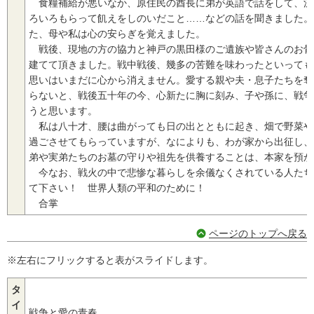
食糧補給が悪いなか、原住民の酋長に弟が英語で話をして、沢
ろいろもらって飢えをしのいだこと……などの話を聞きました。
た、母や私は心の安らぎを覚えました。
戦後、現地の方の協力と神戸の黒田様のご遺族や皆さんのお骨
建てて頂きました。戦中戦後、幾多の苦難を味わったといっても
思いはいまだに心から消えません。愛する親や夫・息子たちを奪
らないと、戦後五十年の今、心新たに胸に刻み、子や孫に、戦争
うと思います。
私は八十才、腰は曲がっても日の出とともに起き、畑で野菜や
過ごさせてもらっていますが、なによりも、わが家から出征し、
弟や実弟たちのお墓の守りや祖先を供養することは、本家を預か
今なお、戦火の中で悲惨な暮らしを余儀なくされている人たち
て下さい！ 世界人類の平和のために！
合掌
ページのトップへ戻る
※左右にフリックすると表がスライドします。
タ
イ
戦争と愛の青春