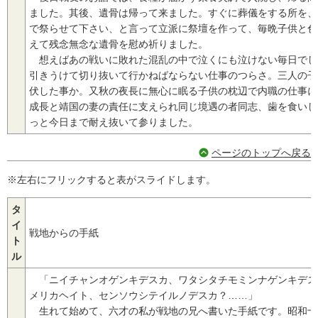
ました。其後、遺骨は帰って来ました。すぐに葬儀をする所を、
で祭らせて下さい、と言って立派に祭壇を作って、毎晩子供と色
えて残念無念な遺骨を慰め祈りました。
想えばあの戦いに敗れた混乱の中で泣くにも泣けない毎日でし
引きうけて切り抜いて行かねばならない仕事のつらさ。三人の子
伏した事か。又秋の夜長に無心に眠る子供の枕辺で内職の仕事に
成長と靖国の妻の責任に支えられ同じ境遇の者同志、歯を食いし
っと今日まで耐え抜いて参りました。
ページのトップへ戻る
※左右にフリックすると表がスライドします。
タ
イ
戦地からの手紙
ト
ル
「ニイチャンオゲンキデスカ、ワタシタチモミンナゲンキデス
メリカヘイト、センソウシテイルノデスカ？……」
生れて始めて、六才の私が戦地の兄へ書いた手紙です。昭和十