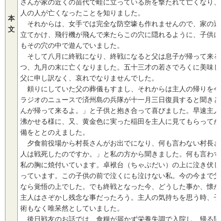
さんが家の近くの苗代で畦に立っている所を撃たれて亡くなり、
人の人が亡くなったことを知りました。
本
それからは、女手では完全な防空壕も作れませんので、家の近
文
立てかけ、飛行機が飛んで来たらこの穴に隠れるように、子供に
もその穴の中で遊んでいました。
そして八月に終戦になり、終戦になると父は息子が帰って来る
つ、九月の末に亡くなりました。五十三才の若さでろくに美味し
父に申し訳なく、哀れでなりませんでした。
頼りにしていた父の葬儀もすまし、それからは主人の帰りを今
ラジオのニュースで済州島の兵隊が十一月三日復員すると聞きと
んが帰って来るよ。」と子供と抱き合って喜びました。早速主人
沸かせる様に、又、黄金色に実った稲田を主人に見てもらってか
備をととのえました。
夕食前役場から村長さんがお出でになり、何も言わない村長さ
人は戦死したのですか。」と私の方から聞きました。何も言わず
私の胸に焼付いています。卓袱台（ちゃぶだい）の上に泣き伏し
っています。この子供の前で泣くにも泣けない私。今の今まで父
なら覚悟の上でした。でも終戦となった今、どうした事か、懐か
主人はさぞかし残念な事だったろう。主人の気持ちを思う時、子
術もなく唯呆然としていました。
後日戦友のお話では、食糧が届かず栄養失調で入院し、帰る間