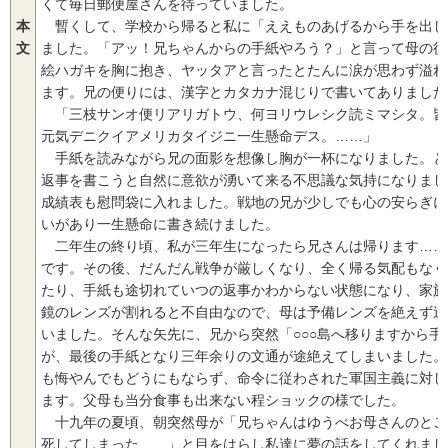
くて毎日郵便屋さんを待っていました。
本
暫くして、学校から帰ると私に「ええものあげるから手を出し
文
ました。「アッ！兄ちゃんからの手紙やろう？」と言って母の後
絵ハガキを胸に抱き、ヤッタアと言ったとたんに涙が思わず溢れ
ます。兄の便りには、漢字とカタカナ混じりで書いてありました
「三枝サンオ便リアリガトウ、何ヨリウレシク読ミマシタ。皆
元気デニクイアメリカタイジニ一生懸命デス。……」
手紙を読みながら兄の面影を想像し胸が一杯になりました。と
返事を書こうと自然に意欲が湧いて来る不思議な気持になりまし
成績表も慰問袋に入れました。戦地の兄が少しでも心の安らぎに
いがあり一生懸命に書き続けました。
二年生の終り頃、私が三年生になったら兄さんは帰ります……
です。その後、だんだん戦争が厳しくなり、全く帰る気配もなく
たり、手紙も途切れていつの返事かわからない状態になり、家族
鏡のレンズが割れると不自由なので、母は予備レンズを絶えず送
いました。そんな矢先に、兄から突然「○○○島へ移りますから
が、最後の手紙となり三年余りの文通が途絶えてしまいました。
も悔やんでもどうにもならず、命令に従わされた軍国主義に対し
ます。父母も当分食事も出来ない程ショックの様でした。
十九年の夏頃、朝突然母が「兄ちゃんはゆうべお母さんのとこ
死してしまった……」と目をはらし私達に夢の話をしてくれまし