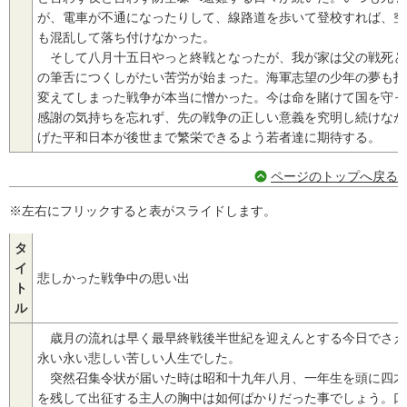
が、電車が不通になったりして、線路道を歩いて登校すれば、空
も混乱して落ち付けなかった。
そして八月十五日やっと終戦となったが、我が家は父の戦死と
の筆舌につくしがたい苦労が始まった。海軍志望の少年の夢も打
変えてしまった戦争が本当に憎かった。今は命を賭けて国を守っ
感謝の気持ちを忘れず、先の戦争の正しい意義を究明し続けなが
げた平和日本が後世まで繁栄できるよう若者達に期待する。
ページのトップへ戻る
※左右にフリックすると表がスライドします。
タ
イ
悲しかった戦争中の思い出
ト
ル
歳月の流れは早く最早終戦後半世紀を迎えんとする今日でさえ
永い永い悲しい苦しい人生でした。
突然召集令状が届いた時は昭和十九年八月、一年生を頭に四才
を残して出征する主人の胸中は如何ばかりだった事でしょう。口