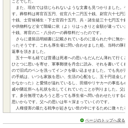
ことでした。
また、現在では信じられないような文書も見つかりました。そ
す。葬祭料は将官百五円、佐官八十二円五十銭、尉官六十七円五
十銭、士官候補生・下士官四十五円、兵・諸生徒三十七円五十銭
や供物料など全て階級に依（よ）りはっきりと金額が違っていま
十銭、将官の二・八分の一の葬祭料だったのです。
さらに遺留品明細書に記載されているのに送られた中に無かっ
ったそうです。これも厚生省に問い合わせました処、当時の隊長
返事を頂きました。
五十一年も経てば普通は死者への思いもだんだん薄れて行くと
ひとつに思いを寄せ、軍事郵便を丹念に読み、それを書いてくれ
ので旧式のペンを洗ってインクを吸い込ませました。でも先が片
の手紙は、いつも家族を思い、生活の心配をし、五十円送金した
かなかった）と愛情が溢れているし、田畑やリヤカーの事迄も心
戚や隣近所へも礼状を出してくれていたことが判りました。父は
す。多分無理であろうと思っても厚生省へ問い合わせたりするの
思いからです。父への思いは年々深まっていくのです。
人権侵害の最たる戦争が起きない世の中にするために微々たる
ページのトップへ戻る