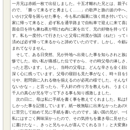
一月兄は赤紙一枚で出征しました。十五才離れた兄とは、親子の
ので、「勝って来るぞと勇ましく……」の歌声と旗の波の中へ、
いかけ父母を困らせた事を、今も私の脳裏に強く焼き付いていま
家に帰って来ると、必ず私を通学路まで自転車で迎えに来て喜ば
面会日を待ち兼ね夜が明けぬ内に家を出て、兄の好物を持って喜
す。私も一度付いて行きたいと父母に何度か強請（ねだ）っても
済めば必ず帰って来るからと諦めていたのです。しかし、今顧み
まれてなりません。
そして、ある日突然、兄が外地へ出発した事を知らされと族は
惨でした。幼い私が痛感した位ですから、その時父母の淋しさ、
ったと思います。しかし、当時の父母は、どんな辛さも全く顔に
深く心に残っています。父母の寝顔も見た事がなく、時々目を覚
りや、慰問袋に入れる物を揃えるのが必死の様でした。そんな母
ないかな－」と言ったら、千人針の作り方を教えられ、うまく出
千人の真心が兄を守って下さる事も知り感激しました。
次の日に、母は私に手紙を書く事を教えてくれました。私は簡
しかった事を記憶しています。紙一枚無駄に出来なかったあの頃
に苦労して始めて兄に手紙を書いたのです。遠い国の兄が、一体
私にはすごく興味深かったので、その気持ちを書き母に見せたの
に書けたな－、きっと兄ちゃんが喜んでくれるヨ！」と大変褒め