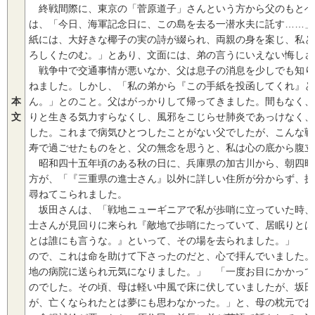
終戦間際に、東京の「菅原道子」さんという方から父のもとへ
は、「今日、海軍記念日に、この島を去る一潜水夫に託す……」
紙には、大好きな椰子の実の詩が綴られ、両親の身を案じ、私と
ろしくたのむ。」とあり、文面には、弟の言うにいえない悔しさ
戦争中で交通事情が悪いなか、父は息子の消息を少しでも知り
ねました。しかし、「私の弟から『この手紙を投函してくれ』と
本
ん。」とのこと。父はがっかりして帰ってきました。間もなく、
文
りと生きる気力すらなくし、風邪をこじらせ肺炎であっけなく、
した。これまで病気ひとつしたことがない父でしたが、こんな戦
寿で過ごせたものをと、父の無念を思うと、私は心の底から腹立
昭和四十五年頃のある秋の日に、兵庫県の加古川から、朝四時
方が、「『三重県の進士さん』以外に詳しい住所が分からず、探
尋ねてこられました。
坂田さんは、「戦地ニューギニアで私が歩哨に立っていた時、
士さんが見回りに来られ『敵地で歩哨にたっていて、居眠りとは
とは誰にも言うな。』といって、その場を去られました。」 「
ので、これは命を助けて下さったのだと、心で拝んでいました。
地の病院に送られ元気になりました。」 「一度お目にかかって
のでした。その頃、母は軽い中風で床に伏していましたが、坂田
が、亡くなられたとは夢にも思わなかった。」と、母の枕元でお