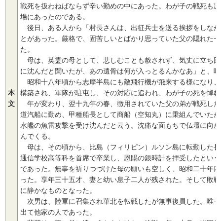
戦死を扱わねばならず辛い勤めの中にあった。わが子の戦死も凛
場にあったのである。
後日、ある人から「村長さんは、出征兵士を送る挨拶をしなが
とがあった。厳格で、固苦しいとばかり思っていた父の隠れた一
た。
母は、英霊の母として、悲しむことも赦されず、気丈に立ち回
に沈んだと聞いたが、あの遺骨は何が入っとるんかなあ」と、呟
昭和十八年頃から志摩半島にも敵飛行機が飛来する様になり、
本
構築され、軍隊が駐屯し、その対応に追われ、わが子の死を悼む
文
年が変わり、翌十九年の春、徴用されていた父の弟が戦死した
道汽船に勤め、甲種船長として商船（空知丸）に乗組んでいたが
水艦の魚雷攻撃を受け沈んだと云う。沈痛な面もちで仏壇に向か
んでくる。
母は、その頃から、比島（フィリピン）ルソン島に転勤した長
通信学校高等科を首席で卒業し、恩賜の銀時計を拝受したという
であった。無事を祈りつづけた母の願いも空しく、昭和二十年四
った。享年三十五才、妻と幼い息子二人が残された。そして敗戦
に静かなものとなった。
次男は、陸軍に召集され華北を転戦したが無事復員した。唯一
出て他家の人であった。