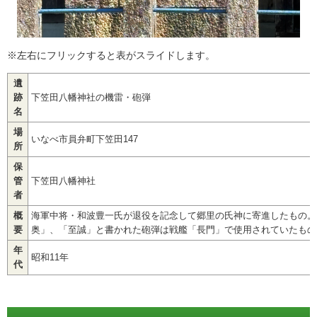
※左右にフリックすると表がスライドします。
遺
跡
下笠田八幡神社の機雷・砲弾
名
場
いなべ市員弁町下笠田147
所
保
管
下笠田八幡神社
者
概
海軍中将・和波豊一氏が退役を記念して郷里の氏神に寄進したもの。
要
奥」、「至誠」と書かれた砲弾は戦艦「長門」で使用されていたもの
年
昭和11年
代