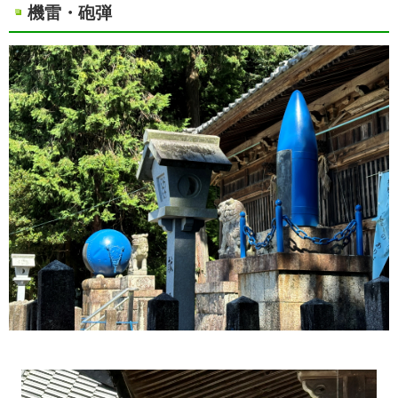
機雷・砲弾