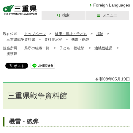
Foreign Languages
検索
メニュー
三重県公式ウェブ
サイト
現在位置：
トップページ
>
健康・福祉・子ども
>
福祉
>
三重県戦争資料館
>
資料展示室
>
機雷・砲弾
担当所属：
県庁の組織一覧 >
子ども・福祉部 >
地域福祉課
>
援護班
令和08年05月19日
三重県戦争資料館
機雷・砲弾