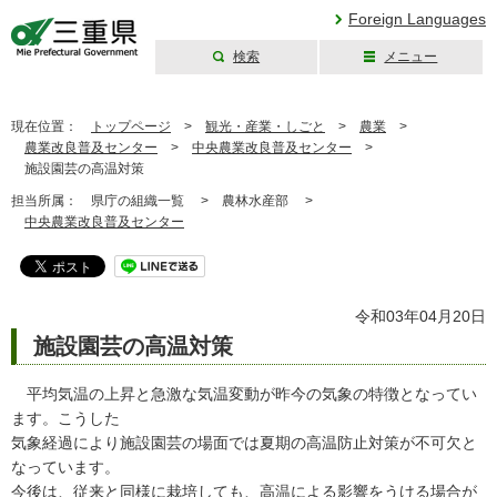
Foreign Languages
検索
メニュー
三重県公式ウェブ
サイト
現在位置：
トップページ
>
観光・産業・しごと
>
農業
>
農業改良普及センター
>
中央農業改良普及センター
>
施設園芸の高温対策
担当所属：
県庁の組織一覧 >
農林水産部 >
中央農業改良普及センター
令和03年04月20日
施設園芸の高温対策
平均気温の上昇と急激な気温変動が昨今の気象の特徴となってい
ます。こうした
気象経過により施設園芸の場面では夏期の高温防止対策が不可欠と
なっています。
今後は、従来と同様に栽培しても、高温による影響をうける場合が