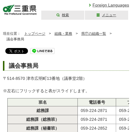
Foreign Languages
検索
メニュー
三重県公式ウェブ
サイト
現在位置：
トップページ
>
組織・業務
>
県庁の組織一覧
>
議会事務局
議会事務局
〒514-8570 津市広明町13番地（議事堂2階）
※左右にフリックすると表がスライドします。
班名
電話番号
フ
総務課
059-224-2871
059-2
総務課（総務班）
059-224-2871
059-2
総務課（秘書班）
059-224-2852
059-2