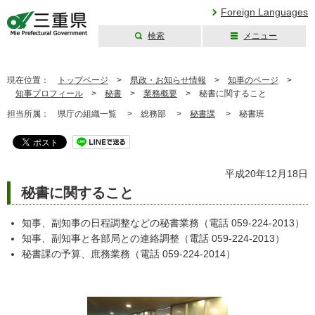
Foreign Languages
検索
メニュー
三重県公式ウェブ
サイト
現在位置：
トップページ
>
県政・お知らせ情報
>
知事のページ
>
知事プロフィール
>
秘書
>
業務概要
>
秘書に関すること
担当所属：
県庁の組織一覧 >
総務部 >
秘書課
>
秘書班
平成20年12月18日
秘書に関すること
知事、副知事の日程調整などの秘書業務（電話 059-224-2013）
知事、副知事と各部局との連絡調整（電話 059-224-2013）
秘書課の予算、庶務業務（電話 059-224-2014）