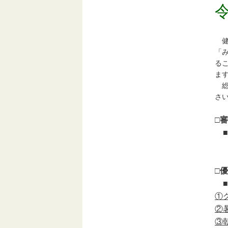
健
「
る
ま
総
さ
□
□
■
①
②
③