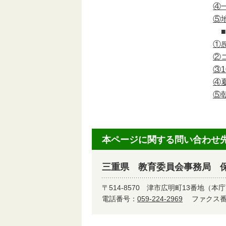
④
⑤
■
①
②
③
④
⑤
本ページに関する問い合わせ
三重県 教育委員会事務局 
〒514-8570
津市広明町13番地（本庁
電話番号：
059-224-2969
ファクス番号