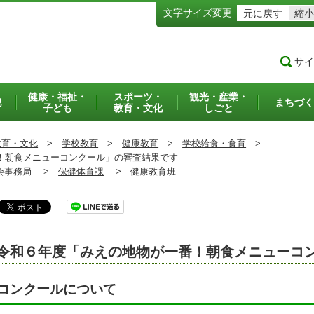
文字サイズ変更
元に戻す
縮小
サイ
健康・福祉・
スポーツ・
観光・産業・
犯
まちづく
子ども
教育・文化
しごと
教育・文化
>
学校教育
>
健康教育
>
学校給食・食育
>
朝食メニューコンクール」の審査結果です
事務局 >
保健体育課
>
健康教育班
令和６年度「みえの地物が一番！朝食メニューコ
コンクールについて