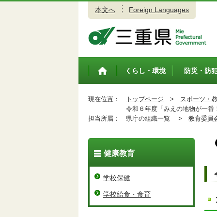
本文へ
Foreign Languages
三重県公式ウェブサイト
くらし・環境
防災・防
トップペ
ージ
現在位置：
トップページ
>
スポーツ・
令和６年度「みえの地物が一番！
担当所属：
県庁の組織一覧 >
教育委員会
健康教育
学校保健
学校給食・食育