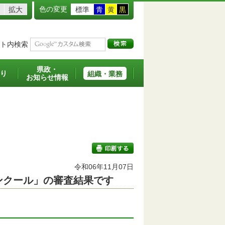
色の変更
拡大
標準
青
黄
黒
ト内検索
県政・
り
組織・業務
お知らせ情報
令和06年11月07日
ンクール」の審査結果です
印刷する