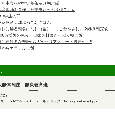
一年中食べやすい鶏茶漬け朝ご飯
地産地消を意識した栄養たっぷり朝ごはん
中学生の部
感謝感激☆津ぶっこ朝ごはん
コレに勝る朝食はなし（梨）！まごわやさしい肉巻き朝定食
100％松阪の恵み！自家製野菜たっぷり朝ご飯
夏に負けるな‼朝からガッツリアスリート勝負めし‼
朝からカラフルご飯
先
保健体育課 健康教育班
7階）
：059-224-3023
メールアドレス：
hotai@pref.mie.lg.jp