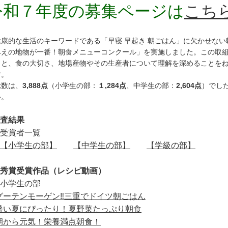
令和７年度の募集ページは
こち
康的な生活のキーワードである「早寝 早起き 朝ごはん」に欠かせない
みえの地物が一番！朝食メニューコンクール」を実施しました。この取
こと、食の大切さ、地場産物やその生産者について理解を深めることをね
す。
数は、
3,888点
（小学生の部：
１,284点
、中学生の部：
2,604点
）でし
い。
審査結果
■受賞者一覧
【小学生の部】
【中学生の部】
【学級の部】
優秀賞受賞作品（レシピ動画）
小学生の部
グーテンモーゲン‼三重でドイツ朝ごはん
暑い夏にぴったり！夏野菜たっぷり朝食
朝から元気！栄養満点朝食！