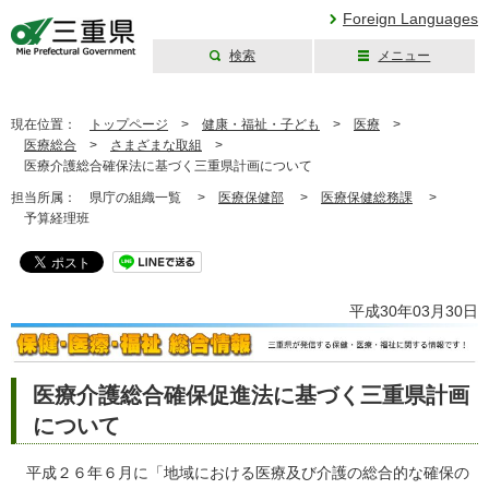
Foreign Languages
検索
メニュー
三重県公式ウェブ
サイト
現在位置：
トップページ
>
健康・福祉・子ども
>
医療
>
医療総合
>
さまざまな取組
>
医療介護総合確保法に基づく三重県計画について
担当所属：
県庁の組織一覧 >
医療保健部
>
医療保健総務課
>
予算経理班
平成30年03月30日
医療介護総合確保促進法に基づく三重県計画
について
平成２６年６月に「地域における医療及び介護の総合的な確保の