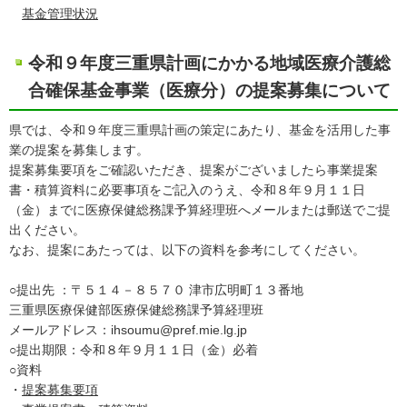
基金管理状況
令和９年度三重県計画にかかる地域医療介護総
合確保基金事業（医療分）の提案募集について
県では、令和９年度三重県計画の策定にあたり、基金を活用した事
業の提案を募集します。
提案募集要項をご確認いただき、提案がございましたら事業提案
書・積算資料に必要事項をご記入のうえ、令和８年９月１１日
（金）までに医療保健総務課予算経理班へメールまたは郵送でご提
出ください。
なお、提案にあたっては、以下の資料を参考にしてください。
○提出先 ：〒５１４－８５７０ 津市広明町１３番地
三重県医療保健部医療保健総務課予算経理班
メールアドレス：ihsoumu@pref.mie.lg.jp
○提出期限：令和８年９月１１日（金）必着
○資料
・
提案募集要項