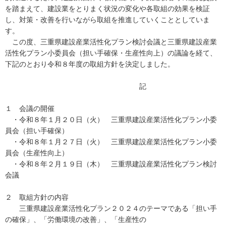
を踏まえて、建設業をとりまく状況の変化や各取組の効果を検証
し、対策・改善を行いながら取組を推進していくこととしていま
す。
この度、三重県建設産業活性化プラン検討会議と三重県建設産業
活性化プラン小委員会（担い手確保・生産性向上）の議論を経て、
下記のとおり令和８年度の取組方針を決定しました。
記
１ 会議の開催
・令和８年１月２０日（火） 三重県建設産業活性化プラン小委
員会（担い手確保）
・令和８年１月２７日（火） 三重県建設産業活性化プラン小委
員会（生産性向上）
・令和８年２月１９日（木） 三重県建設産業活性化プラン検討
会議
２ 取組方針の内容
三重県建設産業活性化プラン２０２４のテーマである「担い手
の確保」、「労働環境の改善」、「生産性の