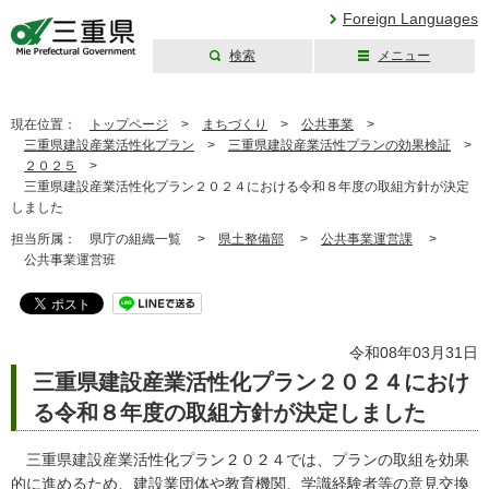
Foreign Languages
検索
メニュー
三重県公式ウェブ
サイト
現在位置：
トップページ
>
まちづくり
>
公共事業
>
三重県建設産業活性化プラン
>
三重県建設産業活性プランの効果検証
>
２０２５
>
三重県建設産業活性化プラン２０２４における令和８年度の取組方針が決定
しました
担当所属：
県庁の組織一覧 >
県土整備部
>
公共事業運営課
>
公共事業運営班
令和08年03月31日
三重県建設産業活性化プラン２０２４におけ
る令和８年度の取組方針が決定しました
三重県建設産業活性化プラン２０２４では、プランの取組を効果
的に進めるため、建設業団体や教育機関、学識経験者等の意見交換