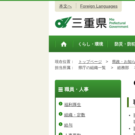
本文へ
Foreign Languages
三重県公式ウェブサイト
くらし・環境
防災・防
トップペ
ージ
現在位置：
トップページ
>
県政・お知
担当所属：
県庁の組織一覧 >
総務部 
職員・人事
福利厚生
組織・定数
給与