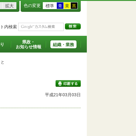
色の変更
拡大
標準
青
黄
黒
ト内検索
県政・
り
組織・業務
お知らせ情報
こと
平成21年03月03日
印刷する