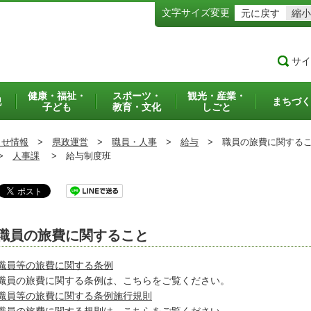
文字サイズ変更
元に戻す
縮小
サイ
健康・福祉・
スポーツ・
観光・産業・
犯
まちづく
子ども
教育・文化
しごと
らせ情報
>
県政運営
>
職員・人事
>
給与
>
職員の旅費に関する
>
人事課
>
給与制度班
職員の旅費に関すること
職員等の旅費に関する条例
職員の旅費に関する条例は、こちらをご覧ください。
職員等の旅費に関する条例施行規則