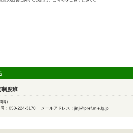
職員の旅費に関する規則は、こちらをご覧ください。
先
与制度班
3階）
：059-224-3170
メールアドレス：
jinji@pref.mie.lg.jp