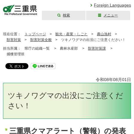
Foreign Languages
検索
メニュー
三重県公式ウェブ
サイト
現在位置：
トップページ
>
観光・産業・しごと
>
農山漁村
>
獣害対策
>
獣害対策全般
>
ツキノワグマの出没にご注意ください！
担当所属：
県庁の組織一覧 >
農林水産部 >
獣害対策課
>
捕獲管理班
令和08年08月01日
ツキノワグマの出没にご注意くだ
さい！
三重県クマアラート（警報）の発表