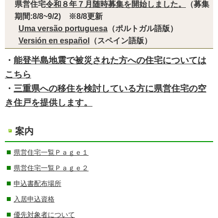
県営住宅
令和８年７月随時募集を開始しました。
（募集
期間:8/8~9/2) ※8/8更新
Uma versão portuguesa
（ポルトガル語版）
Versión en español
（スペイン語版）
・
能登半島地震で被災された方への住宅については
こちら
・
三重県への移住を検討している方に県営住宅の空
き住戸を提供します。
案内
県営住宅一覧Ｐａｇｅ１
県営住宅一覧Ｐａｇｅ２
申込書配布場所
入居申込資格
優先対象者について