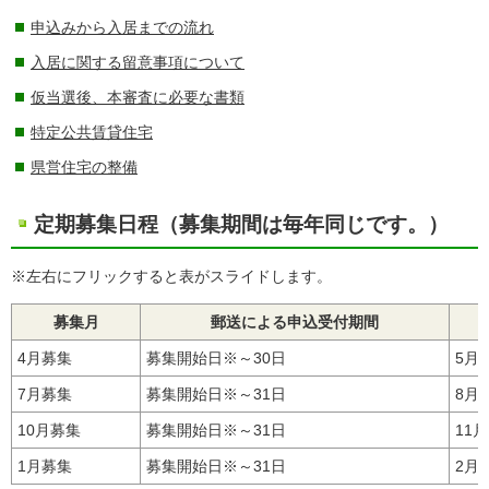
申込みから入居までの流れ
入居に関する留意事項について
仮当選後、本審査に必要な書類
特定公共賃貸住宅
県営住宅の整備
定期募集日程（募集期間は毎年同じです。）
※左右にフリックすると表がスライドします。
募集月
郵送による申込受付期間
4月募集
募集開始日※～30日
5月
7月募集
募集開始日※～31日
8月
10月募集
募集開始日※～31日
11
1月募集
募集開始日※～31日
2月