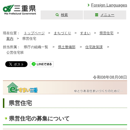
Foreign Languages
検索
メニュー
三重県公式ウェブ
サイト
現在位置：
トップページ
>
まちづくり
>
すまい
>
県営住宅
>
案内
>
県営住宅
担当所属：
県庁の組織一覧 >
県土整備部
>
住宅政策課
>
公営住宅班
令和08年08月08日
県営住宅
県営住宅の募集について