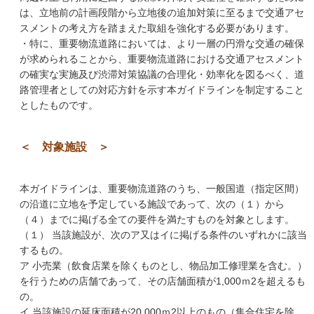
は、立地前の計画段階から立地後の追加対策に至るまで交通アセ
スメントの考え方を踏まえた取組を強化する必要があります。
・特に、重要物流道路においては、より一層の円滑な交通の確保
が求められることから、重要物流道路における交通アセスメント
の確実な実施及び渋滞対策協議の合理化・効率化を図るべく、道
路管理者としての対応方針を示す本ガイドラインを制定すること
としたものです。
＜ 対象施設 ＞
本ガイドラインは、重要物流道路のうち、一般国道（指定区間）
の沿道に立地を予定している施設であって、次の（１）から
（４）までに掲げる全ての要件を満たすものを対象とします。
（１） 当該施設が、次のア又はイに掲げる条件のいずれかに該当
するもの。
ア 小売業（飲食店業を除くものとし、物品加工修理業を含む。）
を行うための店舗であって、その店舗面積が1,000ｍ2を超えるも
の。
イ 当該施設の延床面積が20,000ｍ2以上のもの（集合住宅を除