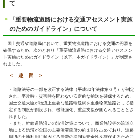
て
「重要物流道路における交通アセスメント実施
のためのガイドライン」について
国土交通省道路局において、重要物流道路における交通の円滑を
確保するため、次のとおり「重要物流道路における交通アセスメン
ト実施のためのガイドライン（以下、本ガイドライン）」が制定さ
れました。
＜ 趣 旨 ＞
・道路法等の一部を改正する法律（平成30年法律第６号）が制定
され、平常時・災害時を問わない安定的な輸送を確保するため、
国土交通大臣が物流上重要な道路輸送網を重要物流道路として指
定する制度が創設され、機能強化、重点支援が図られることとさ
れました。
・また、幹線道路沿いの渋滞対策について、商業施設等の沿道立
地による渋滞が全国の主要渋滞箇所の約１割を占めており、道路
周辺の土地利用に起因する渋滞の抑制や安全性を確保するために