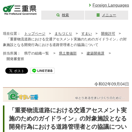
Foreign Languages
検索
メニュー
三重県公式ウェブ
サイト
現在位置：
トップページ
>
まちづくり
>
すまい
>
開発許可
>
「重要物流道路における交通アセスメント実施のためのガイドライン」の対
象施設となる開発行為における道路管理者との協議について
担当所属：
県庁の組織一覧 >
県土整備部
>
建築開発課
>
開発審査班
令和02年09月04日
「重要物流道路における交通アセスメント実
施のためのガイドライン」の対象施設となる
開発行為における道路管理者との協議につい