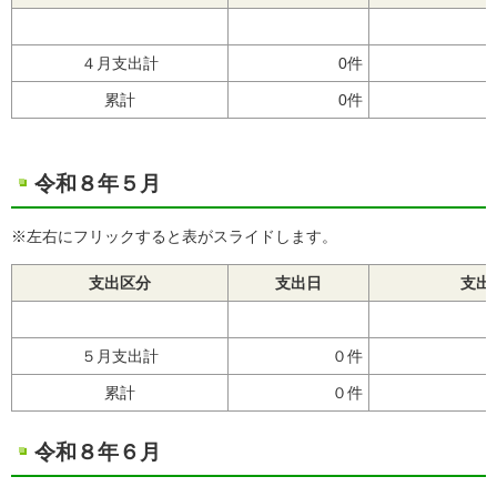
４月支出計
0件
累計
0件
令和８年５月
※左右にフリックすると表がスライドします。
支出区分
支出日
支出
５月支出計
０件
累計
０件
令和８年６月