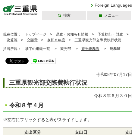
Foreign Languages
検索
メニュー
三重県公式ウェブ
サイト
現在位置：
トップページ
>
県政・お知らせ情報
>
予算執行・財政
>
決算等
>
交際費
>
令和８年度
>
三重県観光部交際費執行状況
担当所属：
県庁の組織一覧 >
観光部 >
観光総務課
>
総務班
令和08年07月17日
三重県観光部交際費執行状況
令和８年６月３０日
令和８年４月
※左右にフリックすると表がスライドします。
支出区分
支出日
支出