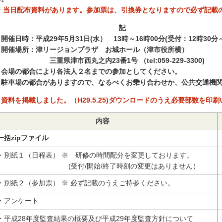
※ 当日配布資料があります。参加票は、引換券となりますので必ず記載のうえ
記
．開催日時：
平成29年5月31日(水） 13時～16時00分(受付：12時30分
．開催場所：津リージョンプラザ お城ホール（津市役所横）
重県津市西丸之内23番1号 （tel:059-229-3300)
 会場の都合により各法人２名までの参加としてください。
 駐車場の都合がありますので、なるべくお乗り合わせか、公共交通機
資料を掲載しました。（H29.5.25)ダウンロードのうえ必要部数を印
内容
一括zipファイル
別紙１（日程表） ※ 研修の時間配分を変更しております。
(受付/開始/終了時刻の変更はありません）
別紙２（参加票） ※ 必ず記載のうえご持参ください。
アンケート
平成28年度監査結果の概要及び平成29年度監査方針について