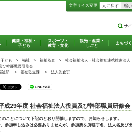
文字サイズ変更
元に戻す
縮小
サイ
健康・福祉・
スポーツ・
観光・産業・
犯
まちづく
子ども
教育・文化
しごと
・子ども
>
福祉
>
福祉監査
>
社会福祉法人・社会福祉連携推進法人
及び幹部職員研修会
祉部 >
福祉監査課
>
法人監査班
平成29年度 社会福祉法人役員及び幹部職員研修会
このことについて下記のとおり開催しますので、お知らせします。
お、参加申し込みは必要ありませんが、参加票を所轄庁名、法人名及び
い。