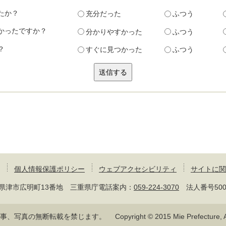
たか？
充分だった
ふつう
かったですか？
分かりやすかった
ふつう
？
すぐに見つかった
ふつう
個人情報保護ポリシー
ウェブアクセシビリティ
サイトに関
 三重県津市広明町13番地 三重県庁電話案内：
059-224-3070
法人番号50000
記事、写真の無断転載を禁じます。
Copyright © 2015 Mie Prefecture, Al