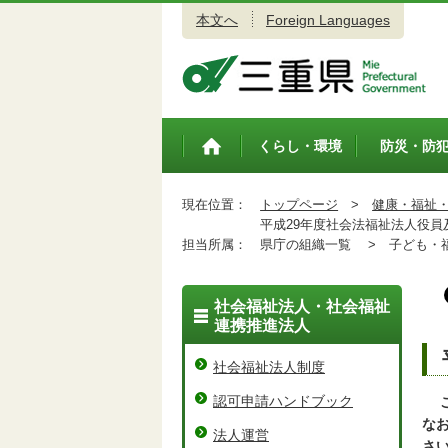
本文へ
Foreign Languages
三重県公式ウェブサイト
くらし・環境
防災・防
トップペ
ージ
現在位置：
トップページ
>
健康・福祉
平成29年度社会法福祉法人役員
担当所属：
県庁の組織一覧 >
子ども・福
社会福祉法人・社会福祉
連携推進法人
社会福祉法人制度
認可申請ハンドブック
な
法人運営
さ