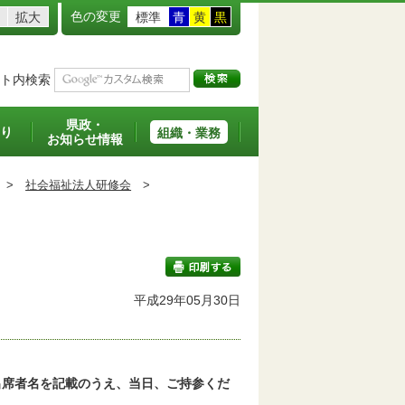
色の変更
拡大
標準
青
黄
黒
ト内検索
県政・
り
組織・業務
お知らせ情報
>
社会福祉法人研修会
>
平成29年05月30日
印刷する
出席者名を記載のうえ、当日、ご持参くだ