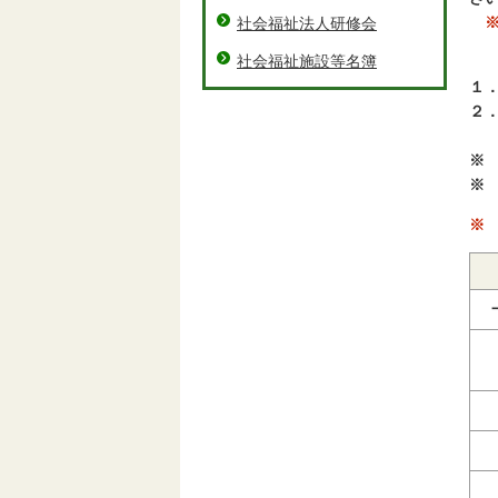
社会福祉法人研修会
社会福祉施設等名簿
１
２
三
※
※
※ 
・
・
・
・