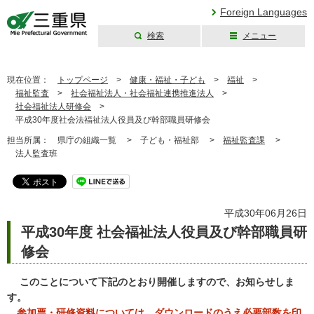
Foreign Languages
検索
メニュー
三重県公式ウェブ
サイト
現在位置：
トップページ
>
健康・福祉・子ども
>
福祉
>
福祉監査
>
社会福祉法人・社会福祉連携推進法人
>
社会福祉法人研修会
>
平成30年度社会法福祉法人役員及び幹部職員研修会
担当所属：
県庁の組織一覧 >
子ども・福祉部 >
福祉監査課
>
法人監査班
平成30年06月26日
平成30年度 社会福祉法人役員及び幹部職員研
修会
このことについて下記のとおり開催しますので、お知らせしま
す。
参加票・研修資料については、ダウンロードのうえ必要部数を印