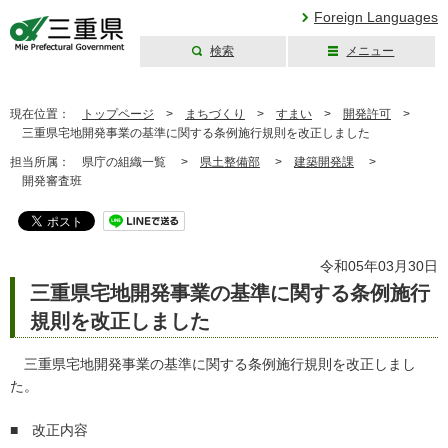
Foreign Languages
検索
メニュー
三重県公式ウェブ
サイト
現在位置：
トップページ
>
まちづくり
>
すまい
>
開発許可
>
三重県宅地開発事業の基準に関する条例施行規則を改正しました
担当所属：
県庁の組織一覧 >
県土整備部
>
建築開発課
>
開発審査班
令和05年03月30日
三重県宅地開発事業の基準に関する条例施行
規則を改正しました
三重県宅地開発事業の基準に関する条例施行規則を改正しまし
た。
■ 改正内容