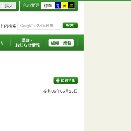
色の変更
拡大
標準
青
黄
黒
ト内検索
県政・
り
組織・業務
お知らせ情報
令和05年05月15日
印刷する