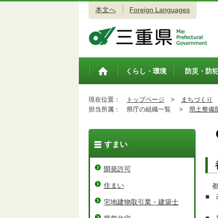
本文へ
Foreign Languages
三重県公式ウェブサイト
くらし・環境
防災・防
トップペ
ージ
現在位置：
トップページ
>
まちづくり
担当所属：
県庁の組織一覧 >
県土整備
すまい
開発許可
住まい
都
■ 
宅地建物取引業・建築士
第