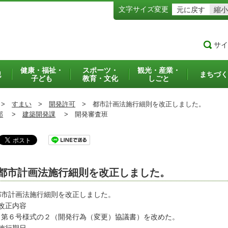
文字サイズ変更
元に戻す
縮小
サイ
健康・福祉・
スポーツ・
観光・産業・
犯
まちづく
子ども
教育・文化
しごと
>
すまい
>
開発許可
>
都市計画法施行細則を改正しました。
部
>
建築開発課
>
開発審査班
都市計画法施行細則を改正しました。
市計画法施行細則を改正しました。
改正内容
６号様式の２（開発行為（変更）協議書）を改めた。