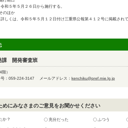
施行期日
和５年５月２６日から施行する。
そのほか
しくは、令和５年５月１２日付け三重県公報第４１２号に掲載されて
先
発課 開発審査班
4階）
：059-224-3147
メールアドレス：
kenchiku@pref.mie.lg.jp
ためにみなさまのご意見をお聞かせください
たか？
充分だった
ふつう