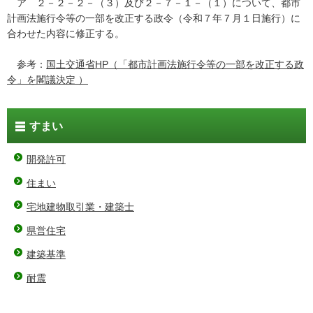
ア ２－２－２－（３）及び２－７－１－（１）について、都市
計画法施行令等の一部を改正する政令（令和７年７月１日施行）に
合わせた内容に修正する。
参考：
国土交通省HP（「都市計画法施行令等の一部を改正する政
令」を閣議決定 ）
すまい
開発許可
住まい
宅地建物取引業・建築士
県営住宅
建築基準
耐震