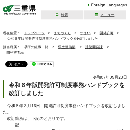
Foreign Languages
検索
メニュー
三重県公式ウェブ
サイト
現在位置：
トップページ
>
まちづくり
>
すまい
>
開発許可
>
令和６年版開発許可制度事務ハンドブックを改訂しました
担当所属：
県庁の組織一覧 >
県土整備部
>
建築開発課
>
開発審査班
令和07年05月23日
令和６年版開発許可制度事務ハンドブックを
改訂しました
令和８年３月16日、開発許可制度事務ハンドブックを改訂しまし
た。
改訂箇所は、下記のとおりです。
記