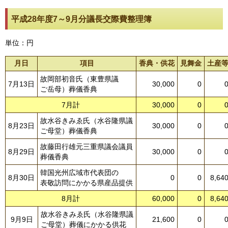
平成28年度7～9月分議長交際費整理簿
単位：円
月日
項目
香典・供花
見舞金
土産
故岡部初音氏（東豊県議
7月13日
30,000
0
ご岳母）葬儀香典
7月計
30,000
0
故水谷きみゑ氏（水谷隆県議
8月23日
30,000
0
ご母堂）葬儀香典
故藤田行雄元三重県議会議員
8月29日
30,000
0
葬儀香典
韓国光州広域市代表団の
8月30日
0
0
8,64
表敬訪問にかかる県産品提供
8月計
60,000
0
8,64
故水谷きみゑ氏（水谷隆県議
9月9日
21,600
0
ご母堂）葬儀にかかる供花