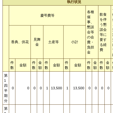
執行状況
各種
飲食
慶弔費等
催
を伴
事、
う懇
懇談
談会
会等
等に
の会
見舞
要す
香典、供花
土産等
小計
費・
金
る経
負担
費
金
件
件
金
件
件
件
金
件
金
金額
金額
金額
数
数
額
数
数
数
額
数
額
第
1
四
0
0
0
0
1
13,500
1
13,500
0
0
0
0
半
期
分
第