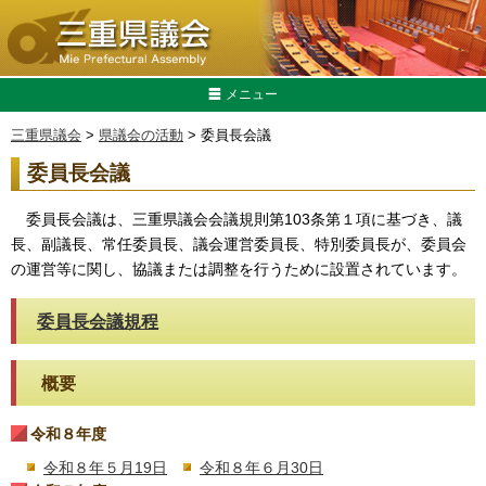
メニュー
三重県議会
>
県議会の活動
> 委員長会議
委員長会議
委員長会議は、三重県議会会議規則第103条第１項に基づき、議
長、副議長、常任委員長、議会運営委員長、特別委員長が、委員会
の運営等に関し、協議または調整を行うために設置されています。
委員長会議規程
概要
令和８年度
令和８年５月19日
令和８年６月30日