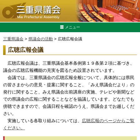
メニュー
三重県議会
>
県議会の活動
> 広聴広報会議
広聴広報会議
広聴広報会議は、三重県議会基本条例第１９条第２項に基づき、
議会の広聴広報機能の充実を図るため設置されています。
会議では、三重県議会の広聴広報全般について、具体的には県民
の皆さまからの意見・提案に関すること、「みえ県議会だより」の
発行に関すること、みえ県議会出前講座の実施、テレビや新聞など
での県議会の広報に関することなどを協議しています。どなたでも
傍聴できますので、会議日程を確認のうえ、県議会までお越しくだ
さい。
実施している各取り組みについては、
広聴広報のページからご覧
ください。