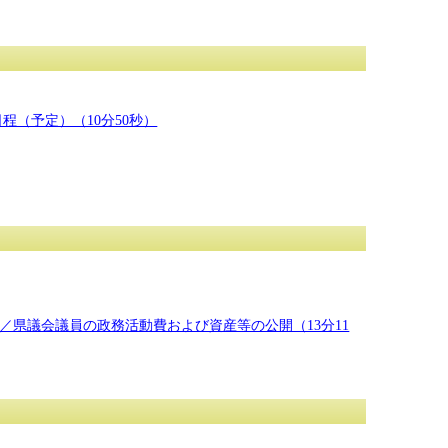
（予定）（10分50秒）
県議会議員の政務活動費および資産等の公開（13分11