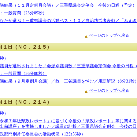
議結果（１１月定例月会議）／三重県議会定例会 今後の日程（予定）／
：一般質問（23分09秒）
なたが選ぶ！三重県議会の活動ベスト１０／自治功労者表彰／「みえ現
ページのトップへ戻る
月１日（ＮＯ．２１５）
0秒）
議員が選出されました／会派別議員数／三重県議会定例会 今後の日程（
：一般質問（26分00秒）
議結果（９月定例月会議）／故 三谷議員を悼む／用語解説（8分31秒
ページのトップへ戻る
月１日（ＮＯ．２１４）
7秒）
令和７年版県政レポート」に基づく今後の「県政レポート」等に関する
出前講座」を実施しました／議員の訃報／三重県議会定例会 今後の日程
政部門別常任委員会の活動状況（12分56秒）