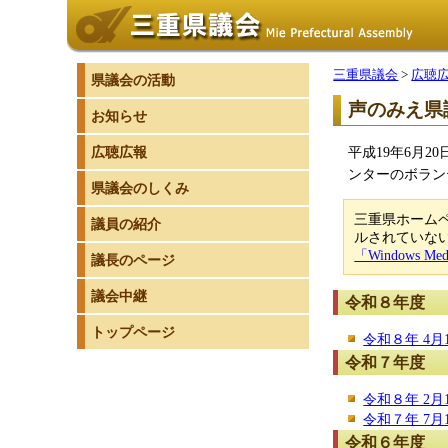
三重県議会
>
広聴
県議会の活動
声のみえ県
お知らせ
広聴広報
平成19年6月
ンターのボラン
県議会のしくみ
三重県ホームペー
議員の紹介
ルされていない場
「Windows 
議長のページ
議会中継
令和８年度
トップページ
令和８年 4月1
令和７年度
令和８年 2月1
令和７年 7月1
令和６年度