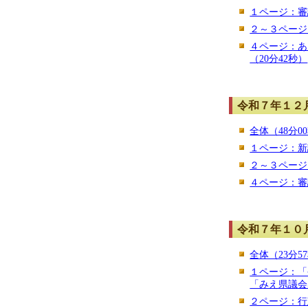
１ページ：審
２～３ページ
４ページ：あ
（20分42秒）
令和７年１２
全体（48分0
１ページ：新
２～３ページ
４ページ：審
令和７年１０
全体（23分5
１ページ：「
「みえ県議会
２ページ：行