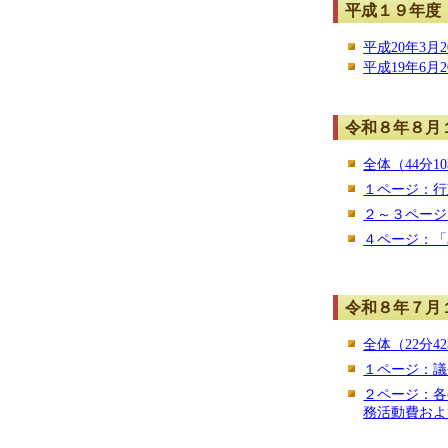
平成１９年度
平成20年3月2
平成19年6月2
令和８年８月
全体（44分1
１ページ：行
２～３ページ
４ページ：「
令和８年７月
全体（22分4
１ページ：
議
２ページ：各
務活動費およ