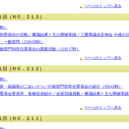
ページのトップへ戻る
１日（ＮＯ．２１３）
1秒）
別委員会の活動／審議結果と主な開催実績／三重県議会定例会 今後の日程
：一般質問（23分50秒）
政部門別常任委員会の調査活動（12分17秒）
ページのトップへ戻る
１日（ＮＯ．２１２）
4秒）
長・副議長のごあいさつ／行政部門別常任委員会の紹介（9分43秒）
委員会委員等、各種役員紹介／会派別議員数／審議結果と主な開催実績／
ページのトップへ戻る
１日（ＮＯ．２１１）