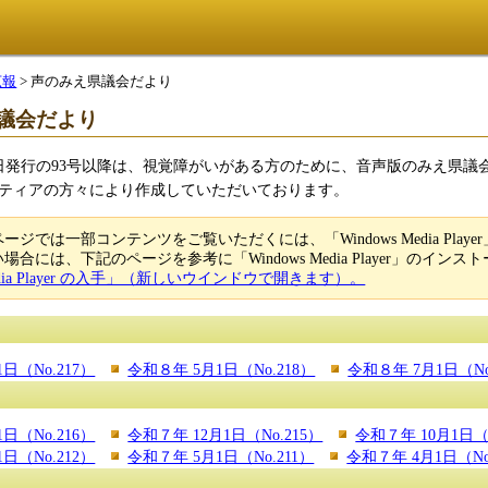
広報
> 声のみえ県議会だより
議会だより
20日発行の93号以降は、視覚障がいがある方のために、音声版のみえ県
ティアの方々により作成していただいております。
ジでは一部コンテンツをご覧いただくには、「Windows Media Player」が
合には、下記のページを参考に「Windows Media Player」のイ
Media Player の入手」（新しいウインドウで開きます）。
日（No.217）
令和８年 5月1日（No.218）
令和８年 7月1日（No
日（No.216）
令和７年 12月1日（No.215）
令和７年 10月1日（N
日（No.212）
令和７年 5月1日（No.211）
令和７年 4月1日（No