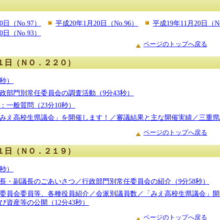
0日（No.97）
平成20年1月20日（No.96）
平成19年11月20日（No
0日（No.93）
ページのトップへ戻る
１日（ＮＯ．２２０）
0秒）
政部門別常任委員会の調査活動（9分43秒）
：一般質問（23分10秒）
みえ高校生県議会」を開催します！／審議結果と主な開催実績／三重県議
ページのトップへ戻る
１日（ＮＯ．２１９）
2秒）
長・副議長のごあいさつ／行政部門別常任委員会の紹介（9分58秒）
委員会委員等、各種役員紹介／会派別議員数／「みえ高校生県議会」開
び資産等の公開（12分43秒）
ページのトップへ戻る