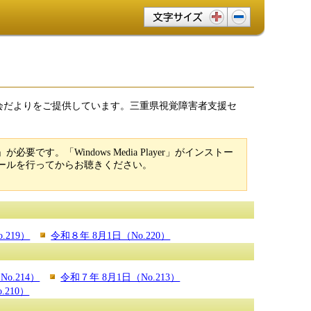
文字サイズ変更
議会だよりをご提供しています。三重県視覚障害者支援セ
必要です。「Windows Media Player」がインストー
ンストールを行ってからお聴きください。
.219）
令和８年 8月1日（No.220）
o.214）
令和７年 8月1日（No.213）
.210）