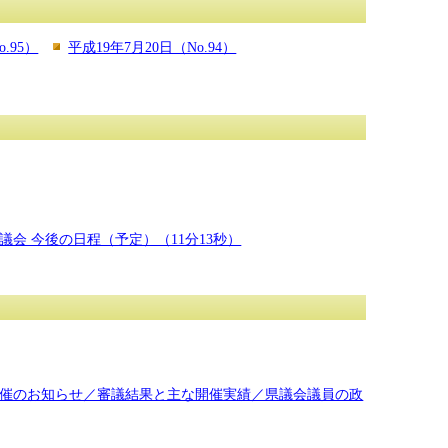
.95）
平成19年7月20日（No.94）
会 今後の日程（予定）（11分13秒）
催のお知らせ／審議結果と主な開催実績／県議会議員の政