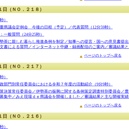
１日（ＮＯ．２１８）
6秒）
重県議会定例会 今後の日程（予定）／代表質問（12分59秒）
：一般質問（24分25秒）
勢茶に親しむ暮らし推進条例を制定／知事への提言・国への意見書提出
文書による質問／インターネット中継・録画配信のご案内／審議結果と主
ページのトップへ戻る
１日（ＮＯ．２１７）
5秒）
政部門別常任委員会における令和７年度の活動紹介（9分9秒）
算決算常任委員会／伊勢茶の振興に関する条例策定調査特別委員会／豊
募集中／みえ現場ｄｅ県議会を開催しました／審議結果と主な開催実績（
ページのトップへ戻る
１日（ＮＯ．２１６）
1秒）