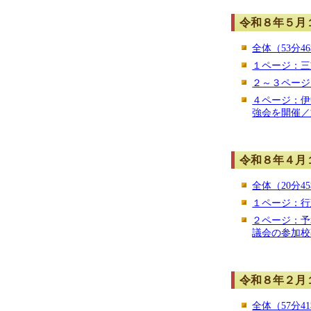
令和８年５月
全体（53分4
１ページ：三
２～３ページ
４ページ：伊
強会を開催／
令和８年４月
全体（20分4
１ページ：行
２ページ：予
議会の参加校
令和８年２月
全体（57分4