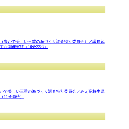
（豊かで美しい三重の海づくり調査特別委員会）／議員勉
な開催実績（16分22秒）
かで美しい三重の海づくり調査特別委員会／みえ高校生県
11分36秒）