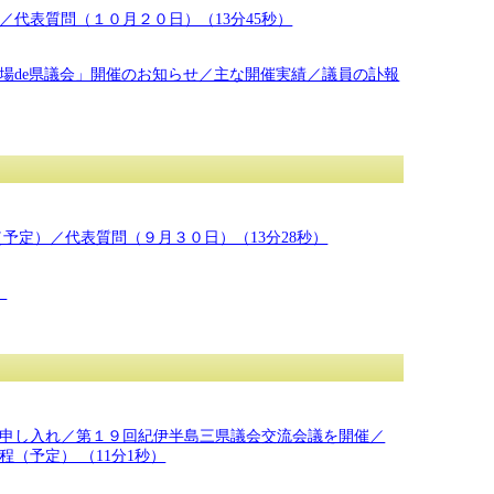
代表質問（１０月２０日）（13分45秒）
場de県議会」開催のお知らせ／主な開催実績／議員の訃報
予定）／代表質問（９月３０日）（13分28秒）
）
申し入れ／第１９回紀伊半島三県議会交流会議を開催／
（予定） （11分1秒）