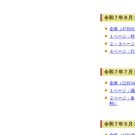
令和７年８月
全体（47分0
１ページ：特
２～３ページ
４ページ：行
令和７年７月
全体（22分5
１ページ：議
２ページ：各
秒）
令和７年５月