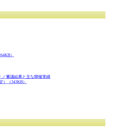
64KB）
！／審議結果と主な開催実績
）（343KB）