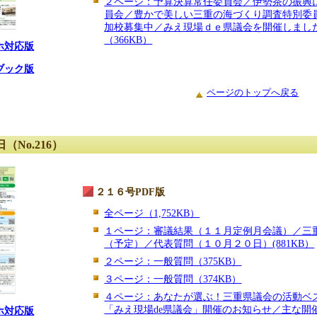
２ページ：予算決算常任委員会／伊勢茶の振興
員会／豊かで美しい三重の海づくり調査特別委
加校募集中／みえ現場ｄｅ県議会を開催しまし
（366KB）
ホ対応版
ブック版
ページのトップへ戻る
（No.216）
２１６号PDF版
全ページ（1,752KB）
１ページ：審議結果（１１月定例月会議）／三
（予定）／代表質問（１０月２０日）(881KB）
２ページ：一般質問（375KB）
３ページ：一般質問（374KB）
４ページ：あなたが選ぶ！三重県議会の活動ベ
「みえ現場de県議会」開催のお知らせ／主な開
ホ対応版