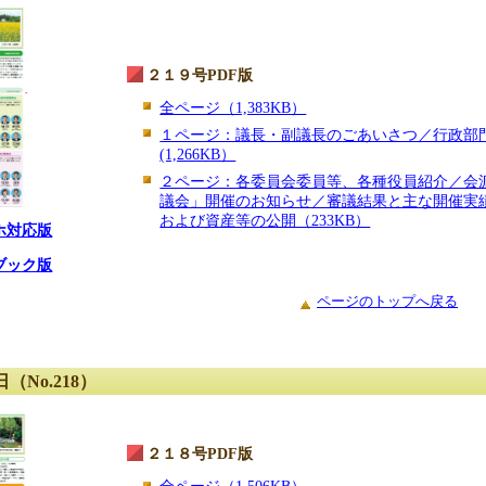
２１９号PDF版
全ページ（1,383KB）
１ページ：議長・副議長のごあいさつ／行政部
(1,266KB）
２ページ：各委員会委員等、各種役員紹介／会
議会」開催のお知らせ／審議結果と主な開催実
および資産等の公開（233KB）
ホ対応版
ブック版
ページのトップへ戻る
（No.218）
２１８号PDF版