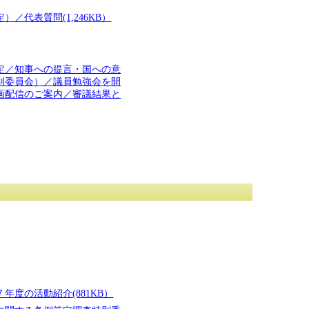
代表質問(1,246KB）
定／知事への提言・国への意
別委員会）／議員勉強会を開
画配信のご案内／審議結果と
度の活動紹介(881KB）