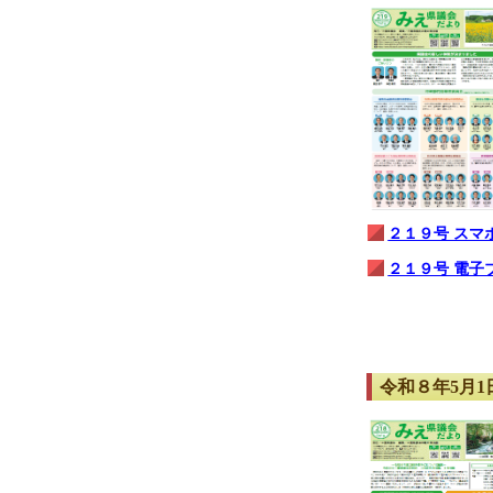
２１９号 スマ
２１９号 電子
令和８年5月1日