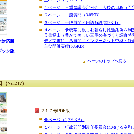
全ページ（1,506KB）
１ページ：三重県議会定例会 今後の日程（予定）／
２ページ：一般質問（348KB）
３ページ：一般質問／用語解説(337KB）
４ページ：伊勢茶に親しむ暮らし推進条例を制
見書提出（豊かで美しい三重の海づくり調査特
催／文書による質問／インターネット中継・録
ホ対応版
主な開催実績(305KB）
ブック版
ページのトップへ戻る
（No.217）
２１７号PDF版
全ページ（1,379KB）
１ページ：行政部門別常任委員会における令和７年