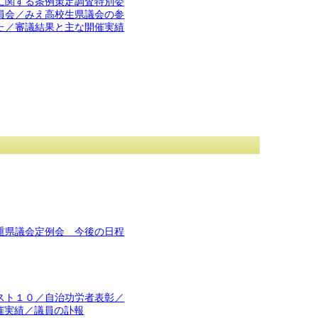
に関する条例策定調査特別委
員会／みえ高校生県議会の参
た／審議結果と主な開催実績
重県議会定例会 今後の日程
スト１０／自治功労者表彰／
催実績／議員の訃報