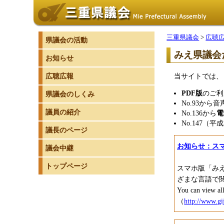
三重県議会
>
広聴
県議会の活動
みえ県議会
お知らせ
広聴広報
当サイトでは、
PDF版
のご利
県議会のしくみ
No.93から
議員の紹介
No.136から
電
No.147
議長のページ
お知らせ：ス
議会中継
トップページ
スマホ版「み
ざまな言語で
You can view all
（
http://www.gi