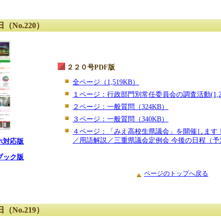
（No.220）
２２０号PDF版
全ページ（1,519KB）
１ページ：行政部門別常任委員会の調査活動(1,2
２ページ：一般質問（324KB）
３ページ：一般質問（340KB）
４ページ：「みえ高校生県議会」を開催します
／用語解説／三重県議会定例会 今後の日程（予定
ホ対応版
ブック版
ページのトップへ戻る
（No.219）