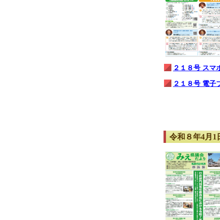
２１８号 スマ
２１８号 電子
令和８年4月1日