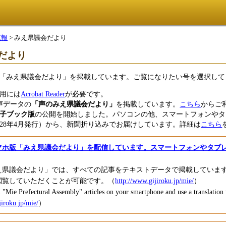
広報
> みえ県議会だより
だより
「みえ県議会だより」を掲載しています。ご覧になりたい号を選択して
用には
Acrobat Reader
が必要です。
音声データの
「声のみえ県議会だより」
を掲載しています。
こちら
からご
子ブック版
の公開を開始しました。パソコンの他、スマートフォンやタ
（平成28年4月発行）から、新聞折り込みでお届けしています。詳細は
こちら
マホ版「みえ県議会だより」を配信しています。スマートフォンやタブ
え県議会だより」では、すべての記事をテキストデータで掲載していま
閲覧していただくことが可能です。（
http://www.gijiroku.jp/mie/
）
 "Mie Prefectural Assembly" articles on your smartphone and use a translation
jiroku.jp/mie/
）