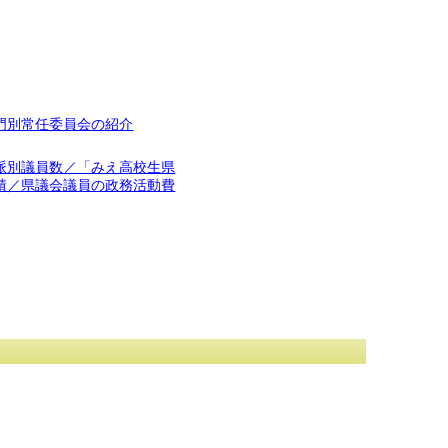
門別常任委員会の紹介
派別議員数／「みえ高校生県
績／県議会議員の政務活動費