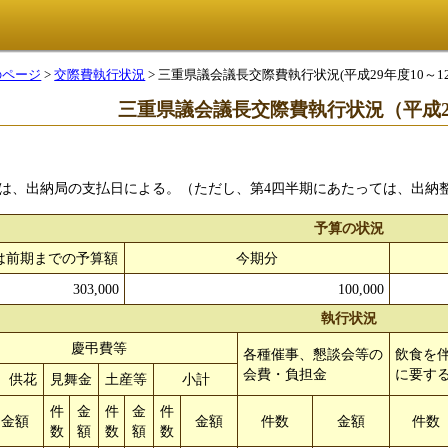
のページ
>
交際費執行状況
> 三重県議会議長交際費執行状況(平成29年度10～1
三重県議会議長交際費執行状況（平成29
は、出納局の支払日による。（ただし、第4四半期にあたっては、出納
予算の状況
は前期までの予算額
今期分
303,000
100,000
執行状況
慶弔費等
各種催事、懇談会等の
飲食を
会費・負担金
に要す
、供花
見舞金
土産等
小計
件
金
件
金
件
金額
金額
件数
金額
件数
数
額
数
額
数