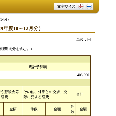
文字サイズ変更
2月分)
年度10～12月分）
単位：円
整理期間分を含む。）
現計予算額
403,000
伴う懇談会等
その他、外部との交渉、交
合計
る経費
際に要する経費
件
金額
件数
金額
金額
数