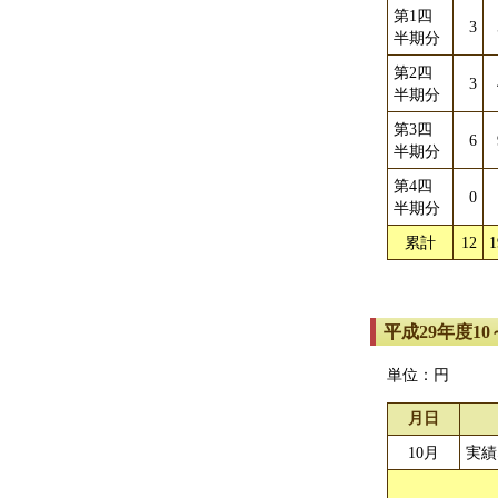
第1四
3
半期分
第2四
3
半期分
第3四
6
半期分
第4四
0
半期分
累計
12
1
平成29年度1
単位：円
月日
10月
実績