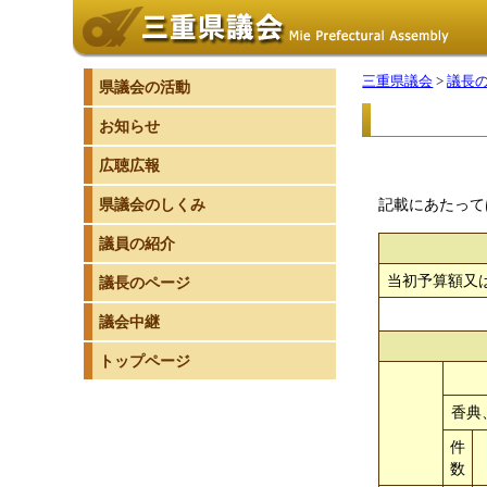
三重県議会
>
議長
県議会の活動
お知らせ
広聴広報
県議会のしくみ
記載にあたって
議員の紹介
当初予算額又
議長のページ
議会中継
トップページ
香典
件
数