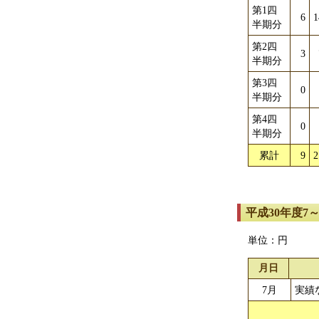
第1四
6
1
半期分
第2四
3
半期分
第3四
0
半期分
第4四
0
半期分
累計
9
2
平成30年度7
単位：円
月日
7月
実績