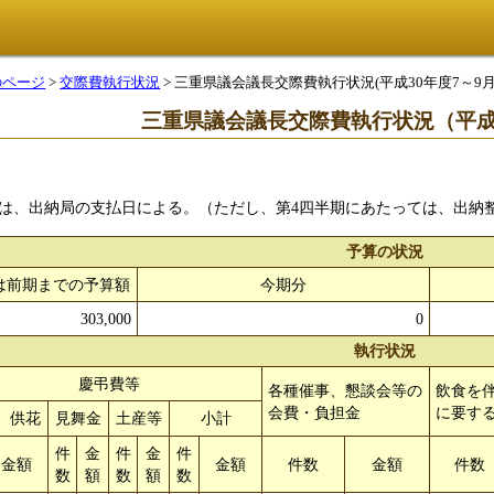
のページ
>
交際費執行状況
> 三重県議会議長交際費執行状況(平成30年度7～9月
三重県議会議長交際費執行状況（平成3
は、出納局の支払日による。（ただし、第4四半期にあたっては、出納
予算の状況
は前期までの予算額
今期分
303,000
0
執行状況
慶弔費等
各種催事、懇談会等の
飲食を
会費・負担金
に要す
、供花
見舞金
土産等
小計
件
金
件
金
件
金額
金額
件数
金額
件数
数
額
数
額
数