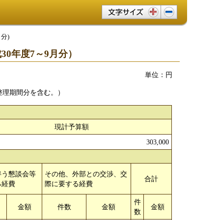
文字サイズ変更
分)
0年度7～9月分）
単位：円
整理期間分を含む。）
現計予算額
303,000
伴う懇談会等
その他、外部との交渉、交
合計
る経費
際に要する経費
件
金額
件数
金額
金額
数