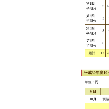
第1四
6
1
半期分
第2四
3
半期分
第3四
3
半期分
第4四
0
半期分
累計
12
2
平成30年度1
単位：円
月日
10月
実