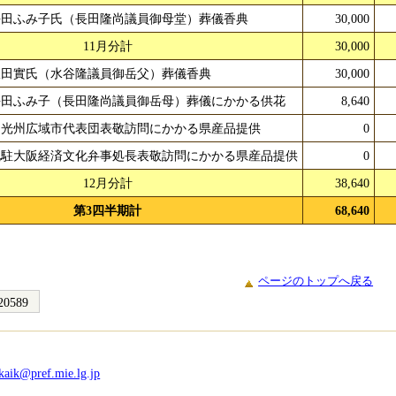
長田ふみ子氏（長田隆尚議員御母堂）葬儀香典
30,000
11月分計
30,000
飯田實氏（水谷隆議員御岳父）葬儀香典
30,000
長田ふみ子（長田隆尚議員御岳母）葬儀にかかる供花
8,640
国光州広域市代表団表敬訪問にかかる県産品提供
0
北駐大阪経済文化弁事処長表敬訪問にかかる県産品提供
0
12月分計
38,640
第3四半期計
68,640
ページのトップへ戻る
20589
kaik@pref.mie.lg.jp