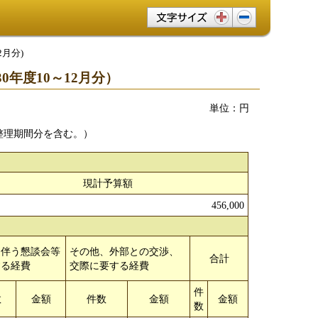
文字サイズ変更
2月分)
年度10～12月分）
単位：円
整理期間分を含む。）
現計予算額
456,000
を伴う懇談会等
その他、外部との交渉、
合計
する経費
交際に要する経費
件
数
金額
件数
金額
金額
数