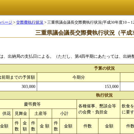
のページ
>
交際費執行状況
> 三重県議会議長交際費執行状況(平成30年度10～1
三重県議会議長交際費執行状況（平成30
は、出納局の支払日による。（ただし、第4四半期にあたっては、出納
予算の状況
は前期までの予算額
今期分
303,000
153,000
執行状況
慶弔費等
各種催事、懇談会等
飲食
の会費・負担金
に要
、供花
見舞金
土産等
小計
件
金
件
件
金額
金 額
金額
件数
金額
件
数
額
数
数