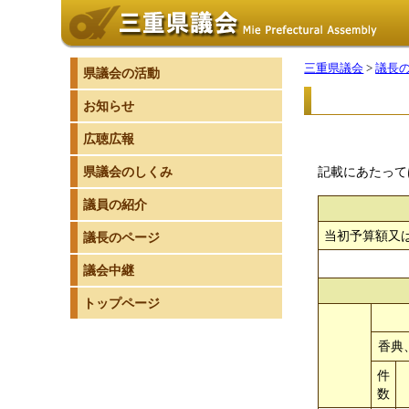
三重県議会
>
議長
県議会の活動
お知らせ
広聴広報
県議会のしくみ
記載にあたって
議員の紹介
当初予算額又
議長のページ
議会中継
トップページ
香典
件
数