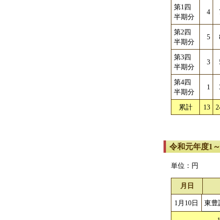
第1四
4
半期分
第2四
5
半期分
第3四
3
半期分
第4四
1
半期分
累計
13
2
令和元年度1
単位：円
月日
1月10日
東豊