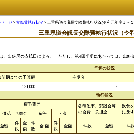
のページ
>
交際費執行状況
> 三重県議会議長交際費執行状況(令和元年度１～３
三重県議会議長交際費執行状況（令和
は、出納局の支払日による。（ただし、第4四半期にあたっては、出納
予算の状況
は前期までの予算額
今期分
403,000
0
執行状況
慶弔費等
各種催事、懇談会等
飲食
の会費・負担金
に要
、供花
見舞金
土産等
小計
件
金
件
件
金額
金 額
金額
件数
金額
件
数
額
数
数