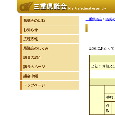
三重県議会
>
議長
県議会の活動
お知らせ
広聴広報
県議会のしくみ
記載にあたって
議員の紹介
当初予算額又
議長のページ
議会中継
トップページ
香典
件
数