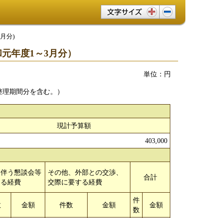
文字サイズ変更
月分)
元年度1～3月分）
単位：円
整理期間分を含む。）
現計予算額
403,000
を伴う懇談会等
その他、外部との交渉、
合計
する経費
交際に要する経費
件
数
金額
件数
金額
金額
数