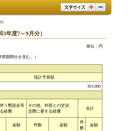
文字サイズ変更
分)
3年度7～9月分）
単位：円
整理期間分を含む。）
現計予算額
303,000
伴う懇談会等
その他、外部との交渉、
合計
る経費
交際に要する経費
件
数
金額
件数
金額
金額
数