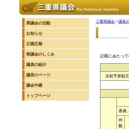
三重県議会
>
議長
県議会の活動
お知らせ
広聴広報
県議会のしくみ
記載にあたって
議員の紹介
議長のページ
当初予算額
議会中継
トップページ
香典
件
数