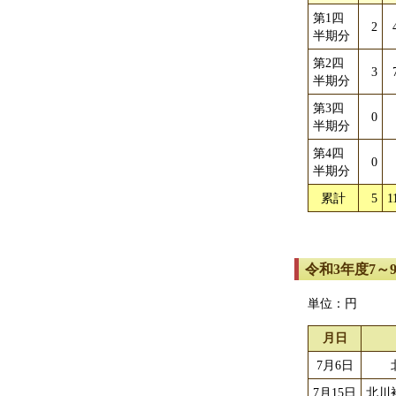
第1四
2
半期分
第2四
3
半期分
第3四
0
半期分
第4四
0
半期分
累計
5
1
令和3年度7～
単位：円
月日
7月6日
7月15日
北川