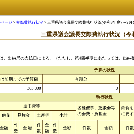
のページ
>
交際費執行状況
> 三重県議会議長交際費執行状況(令和3年度7～9月
三重県議会議長交際費執行状況（令和
は、出納局の支払日による。（ただし、第4四半期にあたっては、出納
予算の状況
又は前期までの予算額
今期分
303,000
0
執行状況
慶弔費等
各種催事、懇談会等
飲食を
の会費・負担金
に要す
、供花
見舞金
土産等
小計
件
件
金
件
金額
金 額
金額
件数
金額
件
数
数
額
数