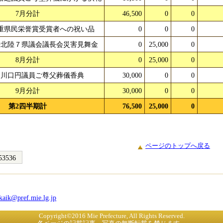
7月分計
46,500
0
0
重県民栄誉賞受賞者への祝い品
0
0
0
海北陸７県議会議長会災害見舞金
0
25,000
0
8月分計
0
25,000
0
川口円議員ご尊父葬儀香典
30,000
0
0
9月分計
30,000
0
0
第2四半期計
76,500
25,000
0
ページのトップへ戻る
53536
kaik@pref.mie.lg.jp
Copyright©2016 Mie Prefecture, All Rights Reserved.