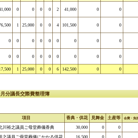
41,000
0
0
0
0
2
41,000
0
0
76,500
1
25,000
0
0
4
101,500
0
0
0
0
0
0
0
0
0
0
0
0
0
0
0
0
0
0
0
0
17,500
1
25,000
0
0
6
142,500
0
0
9月分議長交際費整理簿
項目
香典・供花
見舞金
土産等
会費・負
北川裕之議員ご母堂葬儀香典
30,000
0
0
裕之議員ご母堂葬儀にかかる供花
16,500
0
0