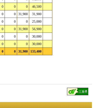
0
0
0
46,500
0
0
31,900
31,900
0
0
0
25,000
0
0
31,900
56,900
0
0
0
30,000
0
0
0
30,000
0
0
31,900
133,400