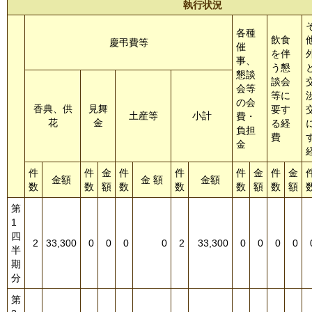
執行状況
各種
飲食
慶弔費等
催
を伴
事、
う懇
懇談
談会
会等
等に
の会
香典、供
見舞
要す
土産等
小計
費・
花
金
る経
負担
費
金
件
件
金
件
件
件
金
件
金
金額
金 額
金額
数
数
額
数
数
数
額
数
額
第
1
四
2
33,300
0
0
0
0
2
33,300
0
0
0
0
半
期
分
第