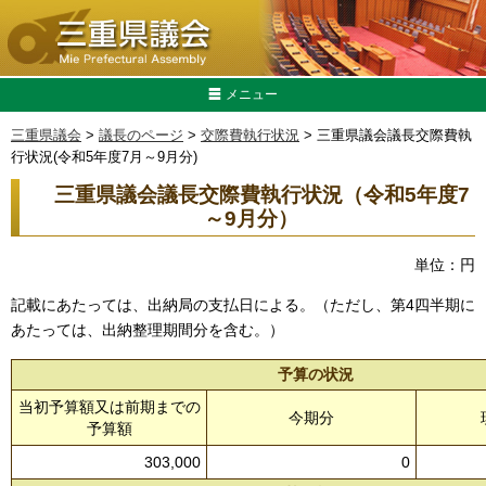
メニュー
三重県議会
>
議長のページ
>
交際費執行状況
> 三重県議会議長交際費執
行状況(令和5年度7月～9月分)
三重県議会議長交際費執行状況（令和5年度7
～9月分）
単位：円
記載にあたっては、出納局の支払日による。（ただし、第4四半期に
あたっては、出納整理期間分を含む。）
予算の状況
当初予算額又は前期までの
今期分
予算額
303,000
0