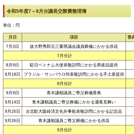
令和5年度7～9月分議長交際費整理簿
単位：円
月日
項目
香
7月3日
故大野秀郎元三重県議会議員葬儀にかかる供花
7月分計
8月9日
駐日ベトナム大使表敬訪問にかかる県産品提供
8月18日
ブラジル・サンパウロ州表敬訪問にかかる手土産提供
8月分計
9月9日
青木謙順議員ご尊父葬儀香典
9月14日
青木謙順議員ご尊父葬儀にかかる通夜見舞い
9月25日
台北駐大阪経済文化弁事処表敬訪問にかかる記念品
9月26日
青木謙順議員ご尊父葬儀にかかる供花
9月分計