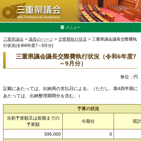
メニュー
三重県議会
>
議長のページ
>
交際費執行状況
> 三重県議会議長交際費執
行状況(令和6年度7～9月分)
三重県議会議長交際費執行状況（令和6年度7
～9月分）
単位：円
記載にあたっては、出納局の支払日による。（ただし、第4四半期に
あたっては、出納整理期間分を含む。）
予算の状況
当初予算額又は前期までの
今期分
現
予算額
595,000
0