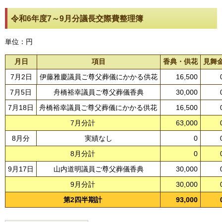
令和6年度7～9月分議長交際費整理簿
単位：円
月日
項目
香典・供花
見舞
7月2日
伊藤雅慶議員ご尊父葬儀にかかる供花
16,500
7月5日
舟橋裕幸議員ご尊父葬儀香典
30,000
7月18日
舟橋裕幸議員ご尊父葬儀にかかる供花
16,500
7月分計
63,000
8月分
実績なし
0
8月分計
0
9月17日
山内道明議員ご尊父葬儀香典
30,000
9月分計
30,000
第2四半期計
93,000