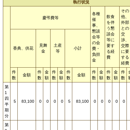
執行状況
その
各種
飲食
他、
慶弔費等
催
を伴
外部
事、
う懇
との
懇談
談会
交
会等
等に
渉、
の会
見舞
土産
要す
交際
香典、供花
小計
費・
金
等
る経
に要
負担
費
する
金
経費
件
件
金
件
金
件
件
金
件
金
件
金額
金額
数
数
額
数
額
数
数
額
数
額
数
第
1
四
5
83,100
0
0
0
0
5
83,100
0
0
0
0
0
半
期
分
第