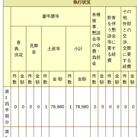
執行状況
その
各種
慶弔費等
飲食
他、
催
を伴
外部
事、
う懇
との
懇談
談会
交
会等
等に
渉、
香
の会
見舞
要す
交際
典、
土産等
小計
費・
金
る経
に要
供花
負担
費
する
金
経費
件
金
件
金
件
件
件
金
件
金
件
金
金 額
金額
数
額
数
額
数
数
数
額
数
額
数
額
第
1
四
0
0
0
0
1
78,980
1
78,980
0
0
0
0
0
0
半
期
分
第