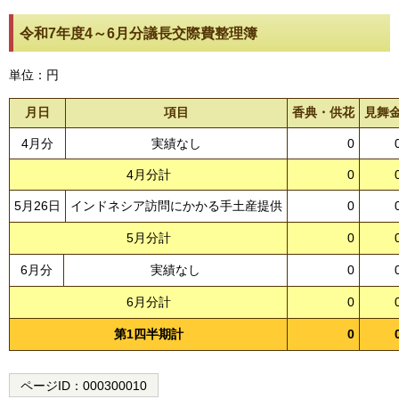
令和7年度4～6月分議長交際費整理簿
単位：円
月日
項目
香典・供花
見舞
4月分
実績なし
0
4月分計
0
5月26日
インドネシア訪問にかかる手土産提供
0
5月分計
0
6月分
実績なし
0
6月分計
0
第1四半期計
0
ページID：
000300010