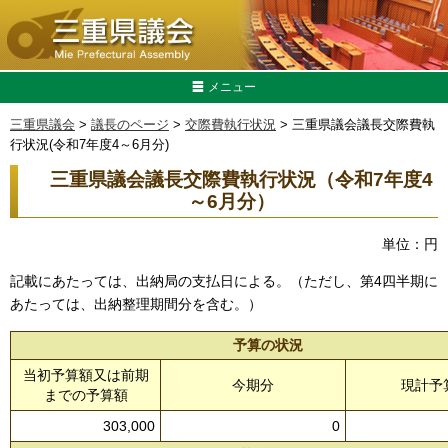
メニュー
三重県議会
>
議長のページ
>
交際費執行状況
> 三重県議会議長交際費執
行状況(令和7年度4～6月分)
三重県議会議長交際費執行状況（令和7年度4
～6
月分）
単位：円
記載にあたっては、出納局の支払日による。（ただし、第4四半期に
あたっては、出納整理期間分を含む。）
予算の状況
当初予算額又は前期
今期分
現計予
までの予算額
303,000
0