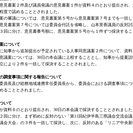
見書案２件及び議員発議の意見書案１件が資料４のとおり提出され、
程度で認めることとされました。
の審議については、意見書案第５号から意見書案第７号までを一括し
意見書案第７号については委員会付託を省略し、山本里香議員の反対討
３回に分け、意見書番号順に、意見書案第５号から１件ずつ採決するこ
案について
に知事から追加提出が予定されている人事同意議案２件について、資料
議案については、30日の本会議に上程することとし、知事から提案説
立により２件を一括して採決することとされました。
の調査事項に関する報告について
員長及び総務地域連携常任委員長から、委員会における調査事項につい
めることとされました。
ついて
資料６のとおり提出され、30日の本会議で採決することとされました
回に分け、まず初めに反対のない「第11回紀伊半島三県議会交流会議
議会大会」の３件を一括して採決し、次に、反対のある「リニア中央新