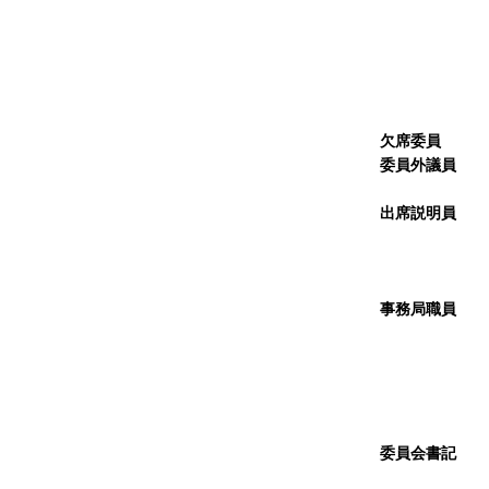
委 
委 
委 
委 
委 
欠席委員
な
委員外議員
副 
出席説明員
総務
総務
総務
事務局職員
事務
総務
議事
企画
政策
委員会書記
議
議事