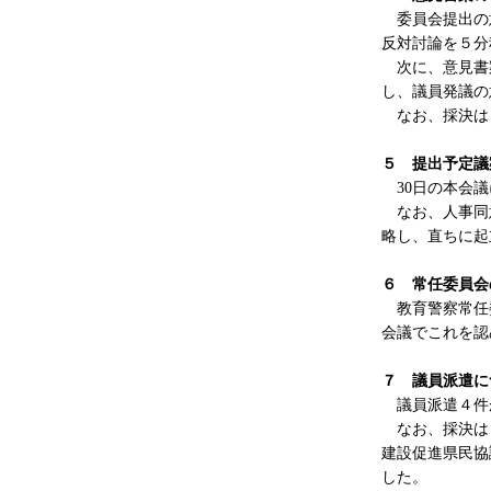
委員会提出の意
反対討論を５分
次に、意見書案
し、議員発議の
なお、採決は
５ 提出予定議
30日の本会議
なお、人事同意
略し、直ちに起
６ 常任委員会
教育警察常任委
会議でこれを認
７ 議員派遣に
議員派遣４件が
なお、採決は２
建設促進県民協
した。