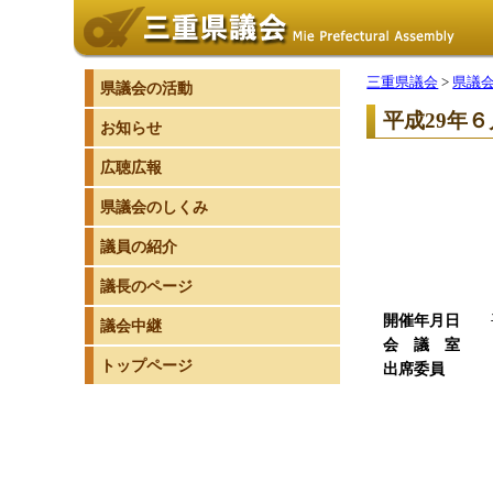
三重県議会
>
県議
県議会の活動
平成29年６
お知らせ
広聴広報
県議会のしくみ
議員の紹介
議長のページ
開催年月日
平成
議会中継
会 議 室
5
トップページ
出席委員
1
委 員
副委員
委 
委 
委 