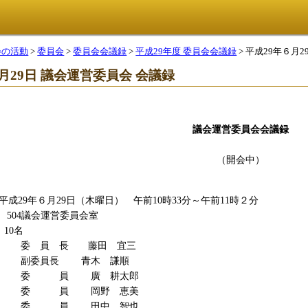
会の活動
>
委員会
>
委員会会議録
>
平成29年度 委員会会議録
> 平成29年６月
月29日 議会運営委員会 会議録
議会運営委員会会議録
（開会中）
29年６月29日（木曜日） 午前10時33分～午前11時２分
04議会運営委員会室
0名
 長 藤田 宜三
長 青木 謙順
員 廣 耕太郎
員 岡野 恵美
員 田中 智也