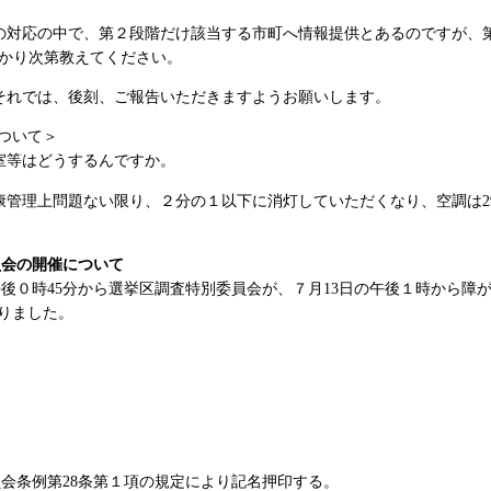
の対応の中で、第２段階だけ該当する市町へ情報提供とあるのですが、
かり次第教えてください。
それでは、後刻、ご報告いただきますようお願いします。
について＞
室等はどうするんですか。
康管理上問題ない限り、２分の１以下に消灯していただくなり、空調は
会の開催について
０時45分から選挙区調査特別委員会が、７月13日の午後１時から障
りました。
〕
条例第28条第１項の規定により記名押印する。