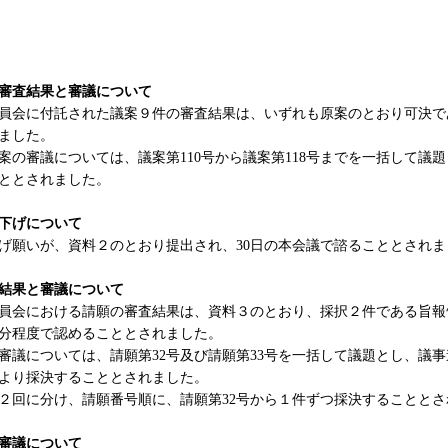
審査結果と審議について
会に付託された議案９件の審査結果は、いずれも原案のとおり可決で
ました。
の審議については、議案第110号から議案第118号までを一括して議
ととされました。
下げについて
願いが、資料２のとおり提出され、30日の本会議で諮ることとされま
結果と審議について
会における請願の審査結果は、資料３のとおり、採択２件である旨報告
分程度で認めることとされました。
議については、請願第32号及び請願第33号を一括して議題とし、議
より採決することとされました。
回に分け、請願番号順に、請願第32号から１件ずつ採決することとさ
審議について