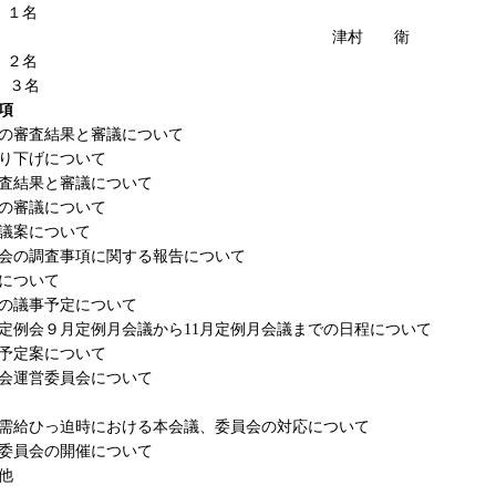
名
津村 衛
２名
名
項
の審査結果と審議について
り下げについて
査結果と審議について
の審議について
議案について
会の調査事項に関する報告について
について
の議事予定について
定例会９月定例月会議から11月定例月会議までの日程について
予定案について
会運営委員会について
給ひっ迫時における本会議、委員会の対応について
員会の開催について
他