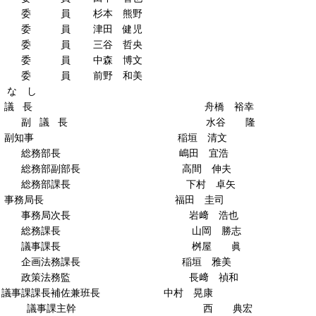
員 杉本 熊野
員 津田 健児
員 三谷 哲央
員 中森 博文
員 前野 和美
 し
議 長 舟橋 裕幸
議 長 水谷 隆
副知事 稲垣 清文
部長 嶋田 宜浩
部副部長 高間 伸夫
部課長 下村 卓矢
事務局長 福田 圭司
局次長 岩﨑 浩也
課長 山岡 勝志
課長 桝屋 眞
法務課長 稲垣 雅美
法務監 長﨑 禎和
事課課長補佐兼班長 中村 晃康
課主幹 西 典宏