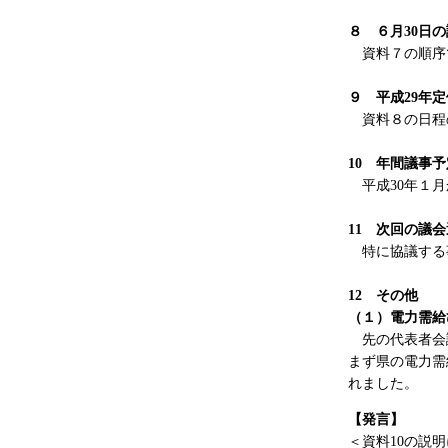
８ ６月30日
資料７の順序
９ 平成29年
資料８の日程
10 年間議事
平成30年１月
11 次回の議
特に協議する
12 その他
（１）電力需給
先の代表者会議
まず県の電力需
れました。
【発言】
＜資料10の説