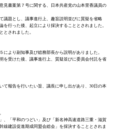
意見書案第７号に関する、日本共産党の山本里香議員の
て議題とし、議事進行上、趣旨説明並びに質疑を省略
論を行った後、起立により採決することとされました。
ととされました。
５により副知事及び総務部長から説明がありました。
明を受けた後、議事進行上、質疑並びに委員会付託を省
て報告を行いたい旨、議長に申し出があり、30日の本
。
」、「平和のつどい」及び「新名神高速道路三重・滋賀
幹線建設促進期成同盟会総会」を採決することとされま