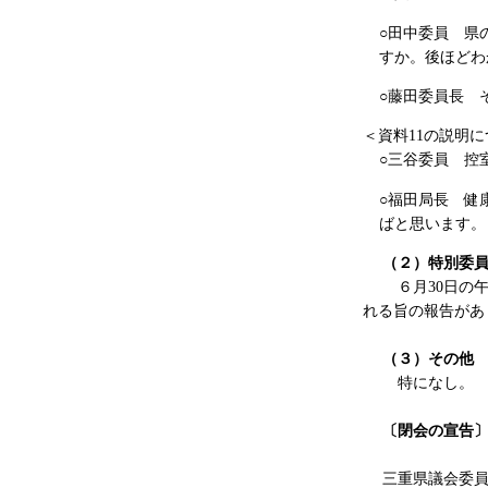
○田中委員 県
すか。後ほどわ
○藤田委員長 
＜資料11の説明
○三谷委員 控
○福田局長 健
ばと思います。
（２）特別委員
６月30日の午後
れる旨の報告があ
（３）その他
特になし。
〔閉会の宣告
三重県議会委員会