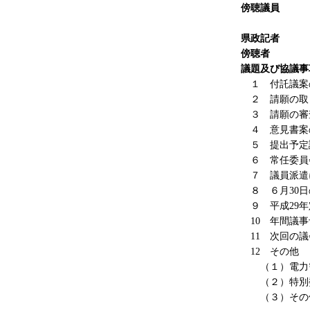
傍聴議員
１
県政記者
傍聴者
３
議題及び協議事
１ 付託議案
２ 請願の取
３ 請願の審
４ 意見書案
５ 提出予定
６ 常任委員
７ 議員派遣
８ ６月30日
９ 平成29年
10 年間議事
11 次回の議
12 その他
（１）電力需
（２）特別委
（３）その