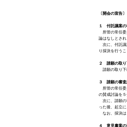
〔開会の宣告〕
１ 付託議案の
所管の常任委員
論はなしとされ
次に、付託議案
り採決を行うこ
２ 請願の取り
請願の取り下げ
３ 請願の審査
所管の常任委員
の賛成討論を５
次に、請願の審
った後、起立に
なお、採決は２
４ 意見書案の