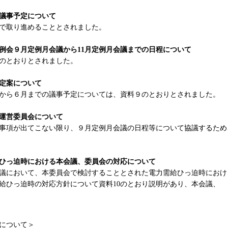
の議事予定について
で取り進めることとされました。
定例会９月定例月会議から11月定例月会議までの日程について
のとおりとされました。
予定案について
から６月までの議事予定については、資料９のとおりとされました。
会運営委員会について
事項が出てこない限り、９月定例月会議の日程等について協議するため
ひっ迫時における本会議、委員会の対応について
において、本委員会で検討することとされた電力需給ひっ迫時におけ
給ひっ迫時の対応方針について資料10のとおり説明があり、本会議、
明について＞