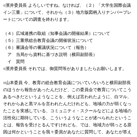
○濱井委員長 よろしいですね。なければ、（２）「大学生国際会議
イン三重」について、それから（３）地方版図柄入りナンバープレ
ートについての調査を終わります。
（４）広域連携の取組（知事会議の開催結果）について
（５）三重県総合教育会議の開催状況について
（６）審議会等の審議状況について（報告）
ア 当局から資料に基づき説明（横田副部長）
イ 質問
○濱井委員長 それでは、御質問等がありましたらお願いします。
○山本委員 今、教育の総合教育会議についていろいろと横田副部長
のほうから報告があったんだけど、この委員会で教育についてこう
あるべきだというようなことを、例えば言われたように、白マル、
それからあと黒マルを言われたんだけれども、地域の力が弱くなっ
たことを実感している、コミュニティ・スクールなどによる地域の
活性化に期待している、こういうようなことが述べられたというこ
とは、報告を受けとるんですけれども、では、地域力が弱っとる原
因は何かということを我々委員があなたに質問して、あなたが答え