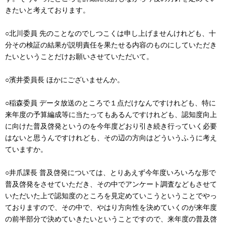
きたいと考えております。
○北川委員 先のことなのでしつこくは申し上げませんけれども、十
分その検証の結果が説明責任を果たせる内容のものにしていただき
たいということだけお願いさせていただいて。
○濱井委員長 ほかにございませんか。
○稲森委員 データ放送のところで１点だけなんですけれども、特に
来年度の予算編成等に当たってもあるんですけれども、認知度向上
に向けた普及啓発というのを今年度どおり引き続き行っていく必要
はないと思うんですけれども、その辺の方向はどういうふうに考え
ていますか。
○井爪課長 普及啓発については、とりあえず今年度いろいろな形で
普及啓発をさせていただき、その中でアンケート調査などもさせて
いただいた上で認知度のところを見定めていこうということでやっ
ておりますので、その中で、やはり方向性を決めていくのが来年度
の前半部分で決めていきたいということですので、来年度の普及啓