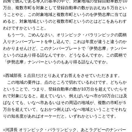
四角で囲んである導入の基準の中で、対象地域の登録自動車数が10
万台、複数市町を対象として登録自動車の数がおおむね５万台とい
うことやと、この対象地域と複数市町というのを伊勢志摩に当ては
めると、対象地域というのと複数市町というのとはどこをあらわす
わけですかということ。
もう一つ、ごめんなさい。オリンピック・パラリンピックの図柄
入りナンバープレートを申し込んで、これは年度が違うと違うのか
わかりませんけど、このナンバープレートで「伊勢志摩」ナンバー
というのはあり得る話なんですか、どうなるんですか。この図柄で
「伊勢志摩」ナンバーというのもあり得る話なんですか。
○西城部長 １点目だけとりあえずお答えをさせていただきます。
この地域の要件は、点のところで切れているわけです、どちらか
ということで。つまり、登録自動車の数が10万台を超えていたらそ
れで対象になると。超えていない、例えばいなべ市が10万台には及
ばなくても、いなべ市あるいはその周辺の地域が、複数の市町が５
万台を超えていて、なおかつ例えばいなべ地域ということでそれな
りの知名度があればオーケーだと。いずれかということです。
○河課長 オリンピック・パラリンピック、あとラグビーのナンバー