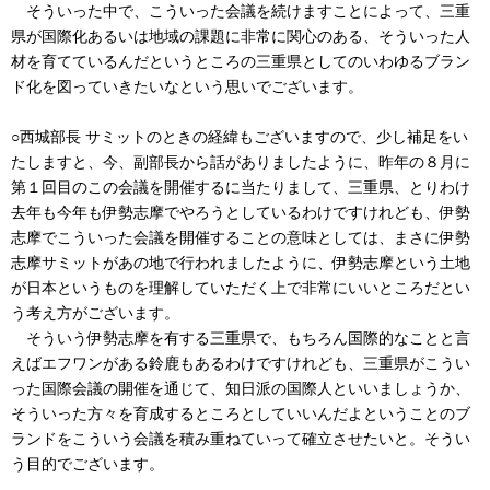
そういった中で、こういった会議を続けますことによって、三重
県が国際化あるいは地域の課題に非常に関心のある、そういった人
材を育てているんだというところの三重県としてのいわゆるブラン
ド化を図っていきたいなという思いでございます。
○西城部長 サミットのときの経緯もございますので、少し補足をい
たしますと、今、副部長から話がありましたように、昨年の８月に
第１回目のこの会議を開催するに当たりまして、三重県、とりわけ
去年も今年も伊勢志摩でやろうとしているわけですけれども、伊勢
志摩でこういった会議を開催することの意味としては、まさに伊勢
志摩サミットがあの地で行われましたように、伊勢志摩という土地
が日本というものを理解していただく上で非常にいいところだとい
う考え方がございます。
そういう伊勢志摩を有する三重県で、もちろん国際的なことと言
えばエフワンがある鈴鹿もあるわけですけれども、三重県がこうい
った国際会議の開催を通じて、知日派の国際人といいましょうか、
そういった方々を育成するところとしていいんだよということのブ
ランドをこういう会議を積み重ねていって確立させたいと。そうい
う目的でございます。