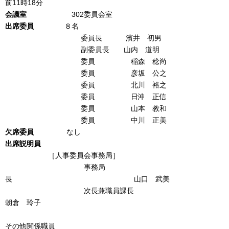
前11時18分
会議室
302委員会室
出席
委
員
８名
委員長 濱井 初男
副委員長 山内 道明
委員 稲森 稔尚
委員 彦坂 公之
委員 北川 裕之
委員 日沖 正信
委員 山本 教和
委員 中川 正美
欠席
委
員
なし
出席説明員
［人事委員会事務局］
事務局
長 山口 武美
次長兼職員課長
朝倉 玲子
その他関係職員