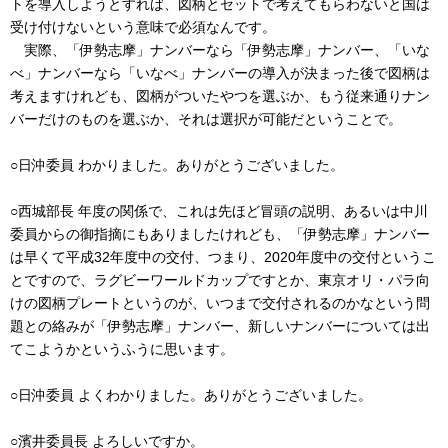
トを導入しようとすれば、図柄とセットで考えてもらわないと国は
受け付けないという意味で必須なんです。
実際、「伊勢志摩」ナンバーなら「伊勢志摩」ナンバー、「いな
べ」ナンバーなら「いなべ」ナンバーの導入が決まった後で図柄は
考えますけれども、図柄がついたやつを選ぶか、もう従来通りナン
バーだけのものを選ぶか、それは選択が可能だということで。
○日沖委員 わかりました。ありがとうございました。
○西城部長 年度の関係で、これは先ほど冒頭の説明、あるいは中川
委員からの御指摘にもありましたけれども、「伊勢志摩」ナンバー
は早くて平成32年度中の交付、つまり、2020年度中の交付というこ
とですので、ラグビーワールドカップですとか、東京オリ・パラ向
けの図柄プレートというのが、いつまで交付されるのかなという問
題との絡みが「伊勢志摩」ナンバー、新しいナンバーについては出
てこようかというふうに思います。
○日沖委員 よくわかりました。ありがとうございました。
○濱井委員長 よろしいですか。