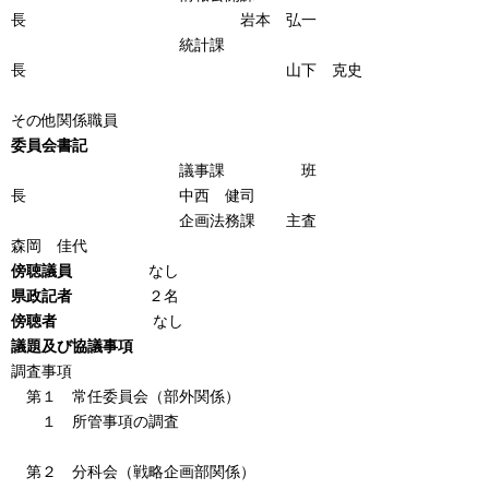
長 岩本 弘一
統計課
長 山下 克史
その他関係職員
委員会書記
議事課 班
長 中西 健司
企画法務課 主査
森岡 佳代
傍聴議員
なし
県政記者
２名
傍聴者
なし
議題及び協議事項
調査事項
第１ 常任委員会（部外関係）
１ 所管事項の調査
第２ 分科会（戦略企画部関係）