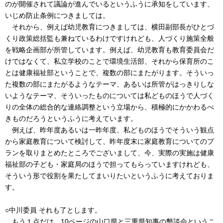
のが開催されて議論が進んでいるというふうに承知をしています、
いじめ防止条例につきましては。
それから、例えば幼児教育につきましては、横田副部長がひとづ
くり政策総括監も兼ねているわけですけれども、人づくり施策全般
を戦略企画部が所管しています。例えば、幼児教育も教育委員会だ
けではなくて、私立学校のことで環境生活部、それから保育所のこ
とは健康福祉部ということで、複数の部にまたがります。そういっ
た複数の部にまたがるようなテーマ、あるいは所管がはっきりしな
いようなテーマ、そういったものについては私どものほうで人づく
りの全体の総合的な連絡調整という立場から、積極的にかかわるべ
きものだろうというふうに考えています。
例えば、昨年度あるいは一昨年度、私どものほうでそういう観点
から家庭教育について検討して、昨年度末に家庭教育についてのプ
ランを取りまとめたところでございまして、今、実際の実施は健康
福祉部の子ども・家庭局のほうで担ってもらっていますけれども、
そういう形で役割を果たしてまいりたいというふうに考えておりま
す。
○中川委員 それも了とします。
もう１点だけ。10ページの山口県と三重県知事の懇談会というこ