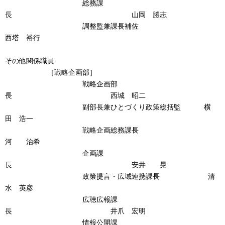
総務課
長 山岡 勝志
調整監兼課長補佐
西塔 裕行
その他関係職員
［戦略企画部］
戦略企画部
長 西城 昭二
副部長兼ひとづくり政策総括監 横
田 浩一
戦略企画総務課長
河 治希
企画課
長 安井 晃
政策提言・広域連携課長 清
水 英彦
広聴広報課
長 井爪 宏明
情報公開課