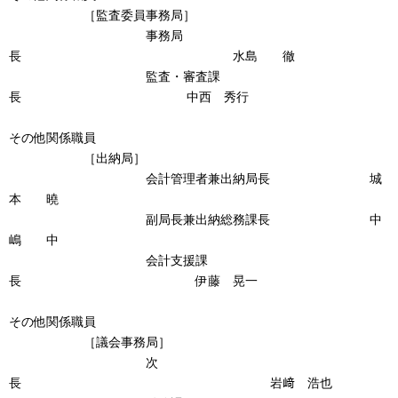
［監査委員事務局］
事務局
長 水島 徹
監査・審査課
長 中西 秀行
その他関係職員
［出納局］
会計管理者兼出納局長 城
本 曉
副局長兼出納総務課長 中
嶋 中
会計支援課
長 伊藤 晃一
その他関係職員
［議会事務局］
次
長 岩﨑 浩也