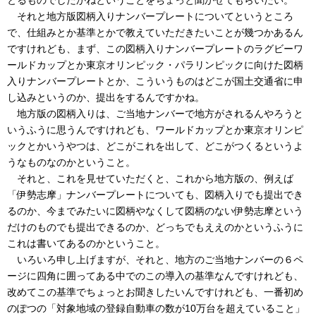
それと地方版図柄入りナンバープレートについてというところ
で、仕組みとか基準とかで教えていただきたいことが幾つかあるん
ですけれども、まず、この図柄入りナンバープレートのラグビーワ
ールドカップとか東京オリンピック・パラリンピックに向けた図柄
入りナンバープレートとか、こういうものはどこが国土交通省に申
し込みというのか、提出をするんですかね。
地方版の図柄入りは、ご当地ナンバーで地方がされるんやろうと
いうふうに思うんですけれども、ワールドカップとか東京オリンピ
ックとかいうやつは、どこがこれを出して、どこがつくるというよ
うなものなのかということ。
それと、これを見せていただくと、これから地方版の、例えば
「伊勢志摩」ナンバープレートについても、図柄入りでも提出でき
るのか、今までみたいに図柄やなくして図柄のない伊勢志摩という
だけのものでも提出できるのか、どっちでもええのかというふうに
これは書いてあるのかということ。
いろいろ申し上げますが、それと、地方のご当地ナンバーの６ペ
ージに四角に囲ってある中でのこの導入の基準なんですけれども、
改めてこの基準でちょっとお聞きしたいんですけれども、一番初め
のぽつの「対象地域の登録自動車の数が10万台を超えていること」