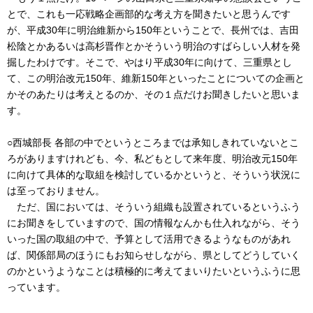
とで、これも一応戦略企画部的な考え方を聞きたいと思うんです
が、平成30年に明治維新から150年ということで、長州では、吉田
松陰とかあるいは高杉晋作とかそういう明治のすばらしい人材を発
掘したわけです。そこで、やはり平成30年に向けて、三重県とし
て、この明治改元150年、維新150年といったことについての企画と
かそのあたりは考えとるのか、その１点だけお聞きしたいと思いま
す。
○西城部長 各部の中でというところまでは承知しきれていないとこ
ろがありますけれども、今、私どもとして来年度、明治改元150年
に向けて具体的な取組を検討しているかというと、そういう状況に
は至っておりません。
ただ、国においては、そういう組織も設置されているというふう
にお聞きをしていますので、国の情報なんかも仕入れながら、そう
いった国の取組の中で、予算として活用できるようなものがあれ
ば、関係部局のほうにもお知らせしながら、県としてどうしていく
のかというようなことは積極的に考えてまいりたいというふうに思
っています。