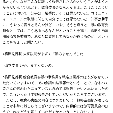
るわけか。なぜこんなに詳しく報告されたのかということがよくわ
からないんだけれども。教育委員会ならわかるよ。こうこうこうい
うことにおいて、知事は、勝手に、そうは思わないと。コミュニテ
ィ・スクールの取組に関して自分はこうは思わないと、知事は勝手
にこうやって言うとるんやけど、いや、そうと違うと。県の教育委
員会としては、こうあるべきなんだということを我々、戦略企画雇
用経済常任委員で、あなたに質問してあなたが答えるのか、という
ことをちょっと聞きたい。
○横田副部長 大変説明がまずくて済みませんでした。
○山本委員 いや、まずくないの。
○横田副部長 総合教育会議の事務局を戦略企画部のほうがさせてい
ただいていますので、その会議の結果報告ということで、なるべく
皆さんの言われたニュアンスも含めて御報告したいと思いましたの
で、こういった形で御報告させていただいたところでございます。
ただし、教育の実際の内容につきましては、戦略企画部が答える
ことが非常に難しゅうございますので、内容的には教育委員会のほ
うでこれをどう対応していただくかということになります。