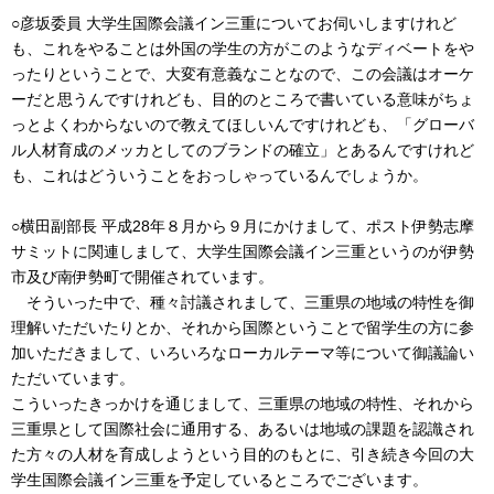
○彦坂委員 大学生国際会議イン三重についてお伺いしますけれど
も、これをやることは外国の学生の方がこのようなディベートをや
ったりということで、大変有意義なことなので、この会議はオーケ
ーだと思うんですけれども、目的のところで書いている意味がちょ
っとよくわからないので教えてほしいんですけれども、「グローバ
ル人材育成のメッカとしてのブランドの確立」とあるんですけれど
も、これはどういうことをおっしゃっているんでしょうか。
○横田副部長 平成28年８月から９月にかけまして、ポスト伊勢志摩
サミットに関連しまして、大学生国際会議イン三重というのが伊勢
市及び南伊勢町で開催されています。
そういった中で、種々討議されまして、三重県の地域の特性を御
理解いただいたりとか、それから国際ということで留学生の方に参
加いただきまして、いろいろなローカルテーマ等について御議論い
ただいています。
こういったきっかけを通じまして、三重県の地域の特性、それから
三重県として国際社会に通用する、あるいは地域の課題を認識され
た方々の人材を育成しようという目的のもとに、引き続き今回の大
学生国際会議イン三重を予定しているところでございます。