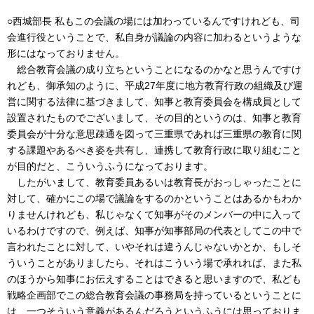
○西城部長 私もこの会議の場には加わっているんですけれども、司
会進行役ということで、私自身が議論の内容に加わるというような
形にはなっておりません。
総合教育会議の成り立ちということになるのかなと思うんですけ
れども、御承知のように、平成27年度に地方教育行政の組織及び運
営に関する法律に基づきまして、知事と教育委員会を構成員として
設置されたものでございまして、その目的というのは、知事と教育
委員会が十分な意思疎通を図って三重県であれば三重県の教育に関
する課題やあるべき姿を共有し、連携して教育行政に取り組むこと
が目的だと、こういうふうになっております。
したがいまして、教育委員あるいは教育長がおっしゃったことに
対して、確かにこの場で議論をするのかということはあるかもわか
りませんけれども、私じゃなくて知事がそのメンバーの中に入って
いるわけですので、例えば、知事が知事部局の代表としてこの中で
言われたことに対して、いやそれは違うんじゃないかとか、もしそ
ういうことがありましたら、それはこういう場で承れれば、また私
のほうから知事にお伝えすることはできると思いますので、私ども
戦略企画部でこの総合教育会議の事務局を持っているということに
は、一つそういう意義があるんだろうというふうには思っておりま