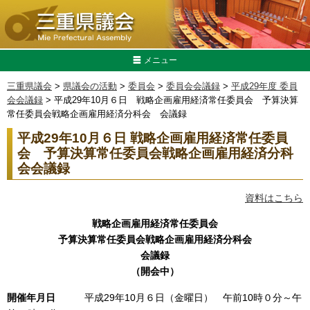
メニュー
三重県議会
>
県議会の活動
>
委員会
>
委員会会議録
>
平成29年度 委員
会会議録
> 平成29年10月６日 戦略企画雇用経済常任委員会 予算決算
常任委員会戦略企画雇用経済分科会 会議録
平成29年10月６日 戦略企画雇用経済常任委員
会
予算決算常任委員会戦略企画雇用経済分科
会
会議録
資料はこちら
戦略企画雇用経済常任委員会
予算決算常任委員会戦略企画雇用経済分科会
会議録
（開会中）
開催年月日
平成29年10月６日（金曜日） 午前10時０分～午