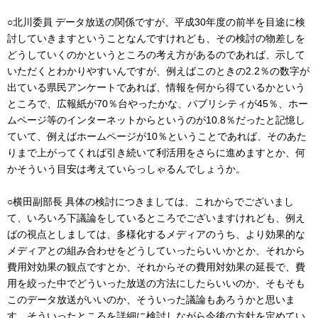
○北川委員 データ放送の関係ですが、平成30年度の前半を目途に検
討していきますということなんですけれども、その検討の物差しを
どうしていくのかというところの考え方があるのであれば、示して
いただくとわかりやすいんですが、例えばこのときの2.2％の数字が
出ている県民アンケートであれば、情報を何から得ているかという
ところで、広報紙が70％台やったかな、パブリシティが45％、ホー
ムページ等のインターネットからというのが10.8％だったと記憶し
ていて、例えばホームページが10％ということであれば、そのあた
りまで上がってくれば引き続いて利活用をさらに進めますとか、何
かそういう目安は考えていらっしゃるんでしょうか。
○横田副部長 具体の検討につきましては、これからでございまし
て、いろいろ下議論をしているところでございますけれども、例え
ばの視点としましては、多様化するメディアのうち、より効果的な
メディアとの組み合わせをどうしていったらいいかとか、それから
費用対効果の観点ですとか、それからその費用対効果の延長で、費
用を絞った中でどういった放送の方法にしたらいいのか、そもそも
このデータ放送がいいのか、そういった議論もあろうかと思いま
す。そういったところを詳細に検討しながら今後の方針を定めてい