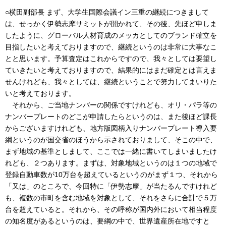
○横田副部長 まず、大学生国際会議イン三重の継続につきまして
は、せっかく伊勢志摩サミットが開かれて、その後、先ほど申しま
したように、グローバル人材育成のメッカとしてのブランド確立を
目指したいと考えておりますので、継続というのは非常に大事なこ
とと思います。予算査定はこれからですので、我々としては要望し
ていきたいと考えておりますので、結果的にはまだ確定とは言えま
せんけれども、我々としては、継続ということで努力してまいりた
いと考えております。
それから、ご当地ナンバーの関係ですけれども、オリ・パラ等の
ナンバープレートのどこが申請したらというのは、また後ほど課長
からございますけれども、地方版図柄入りナンバープレート導入要
綱というのが国交省のほうから示されておりまして、そこの中で、
まず地域の基準としまして、ここでは一緒に書いてしまいましたけ
れども、２つあります。まずは、対象地域というのは１つの地域で
登録自動車数が10万台を超えているというのがまず１つ、それから
「又は」のところで、今回特に「伊勢志摩」が当たるんですけれど
も、複数の市町を含む地域を対象として、それをさらに合計で５万
台を超えていると。それから、その呼称が国内外において相当程度
の知名度があるというのは、要綱の中で、世界遺産所在地ですと