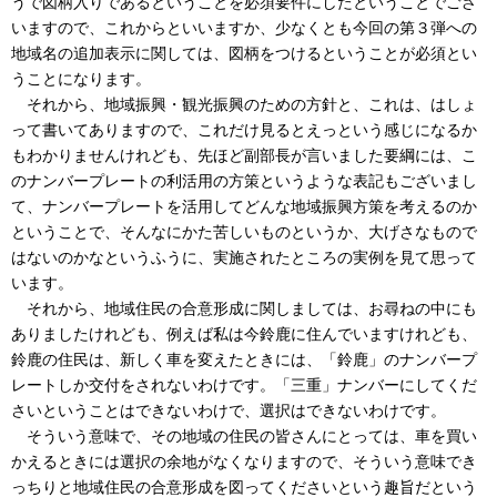
うで図柄入りであるということを必須要件にしたということでござ
いますので、これからといいますか、少なくとも今回の第３弾への
地域名の追加表示に関しては、図柄をつけるということが必須とい
うことになります。
それから、地域振興・観光振興のための方針と、これは、はしょ
って書いてありますので、これだけ見るとえっという感じになるか
もわかりませんけれども、先ほど副部長が言いました要綱には、こ
のナンバープレートの利活用の方策というような表記もございまし
て、ナンバープレートを活用してどんな地域振興方策を考えるのか
ということで、そんなにかた苦しいものというか、大げさなもので
はないのかなというふうに、実施されたところの実例を見て思って
います。
それから、地域住民の合意形成に関しましては、お尋ねの中にも
ありましたけれども、例えば私は今鈴鹿に住んでいますけれども、
鈴鹿の住民は、新しく車を変えたときには、「鈴鹿」のナンバープ
レートしか交付をされないわけです。「三重」ナンバーにしてくだ
さいということはできないわけで、選択はできないわけです。
そういう意味で、その地域の住民の皆さんにとっては、車を買い
かえるときには選択の余地がなくなりますので、そういう意味でき
っちりと地域住民の合意形成を図ってくださいという趣旨だという