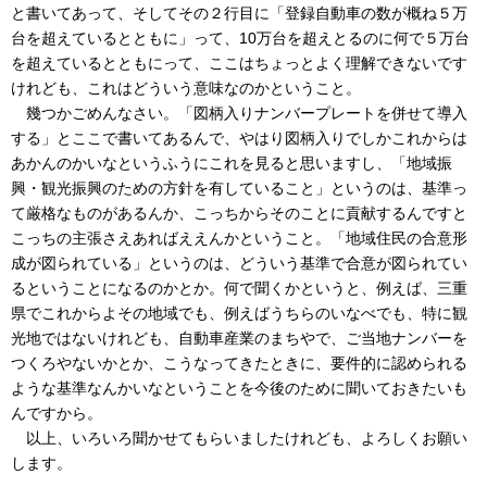
と書いてあって、そしてその２行目に「登録自動車の数が概ね５万
台を超えているとともに」って、10万台を超えとるのに何で５万台
を超えているとともにって、ここはちょっとよく理解できないです
けれども、これはどういう意味なのかということ。
幾つかごめんなさい。「図柄入りナンバープレートを併せて導入
する」とここで書いてあるんで、やはり図柄入りでしかこれからは
あかんのかいなというふうにこれを見ると思いますし、「地域振
興・観光振興のための方針を有していること」というのは、基準っ
て厳格なものがあるんか、こっちからそのことに貢献するんですと
こっちの主張さえあればええんかということ。「地域住民の合意形
成が図られている」というのは、どういう基準で合意が図られてい
るということになるのかとか。何で聞くかというと、例えば、三重
県でこれからよその地域でも、例えばうちらのいなべでも、特に観
光地ではないけれども、自動車産業のまちやで、ご当地ナンバーを
つくろやないかとか、こうなってきたときに、要件的に認められる
ような基準なんかいなということを今後のために聞いておきたいも
んですから。
以上、いろいろ聞かせてもらいましたけれども、よろしくお願い
します。