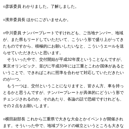
○彦坂委員 わかりました。了解しました。
○濱井委員長 ほかにございませんか。
○中川委員 ナンバープレートですけれども、ご当地ナンバー、地域
が、また県もリードしていただいて、こういう形で盛り上がってき
たものですから、積極的にお願いしたいなと、こういうエールを送
らせていただきたいと思います。
そういった中で、交付開始が平成32年度ということなんですが、
東京オリンピック、並びに平成33年には三重とこわか国体があると
いうことで、できればこれに照準を合わせて対応していただきたい
のが一つ。
もう一つは、交付ということになりますと、皆さん方、車を持っ
とるかと思うんですが、ナンバープレートが具体的にどういう形で
チェンジされるのか、そのあたり、各論の話で恐縮ですけれども、
その２点をお願いします。
○横田副部長 これから三重県で大きな大会とかイベントが開催され
ます。そういった中で、地域ブランドの確立というところも大きな