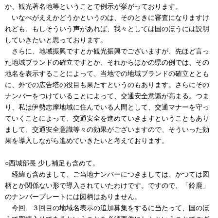
か、観光著名地等ということで例示が挙がっております。
いなべがええかどうかというのは、そのときに審査になりますけ
れども、もしそういう声があれば、我々としては国のほうには説明
していきたいと思っております。
さらに、地域振興ですとか観光振興でございますが、先ほど言っ
た地域ブランドの確立ですとか、それからほかの県の例では、その
地名を表示することによって、当地での地域ブランドの確立ととも
に、外での広告塔の役目も果たすというのもあります。さらにその
ナンバーをつけていることによって、交通安全意識が高まる。つま
り、私は伊勢志摩地域に住んでいる人間として、交通マナーを守っ
ていくことによって、交通安全を進めていきますということもあり
まして、交通安全意識等々の効果がございますので、そういった効
果を導入しながら進めていきたいと考えております。
○西城部長 少し補足も含めて。
経緯も含めまして、ご当地ナンバーにつきましては、かつては図
柄とか関係ない形で導入されていたわけです。ですので、「鈴鹿」
のナンバープレートには図柄はありません。
今回、３回目の地域名表示の追加募集をするに当たって、国のほ