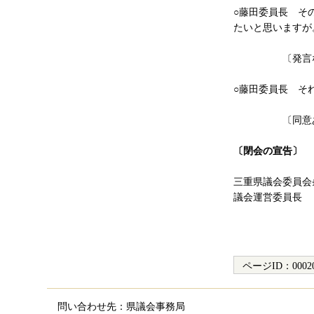
○藤田委員長 そ
たいと思いますが
〔発言な
○藤田委員長 そ
〔同意あ
〔閉会の宣告〕
三重県議会委員会
議会運営委員長
ページID：
0002
問い合わせ先：県議会事務局