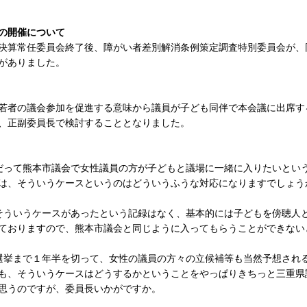
の開催について
算決算常任委員会終了後、障がい者差別解消条例策定調査特別委員会が
がありました。
者の議会参加を促進する意味から議員が子ども同伴で本会議に出席す
、正副委員長で検討することとなりました。
だって熊本市議会で女性議員の方が子どもと議場に一緒に入りたいとい
は、そういうケースというのはどういうふうな対応になりますでしょう
そういうケースがあったという記録はなく、基本的には子どもを傍聴人
ておりますので、熊本市議会と同じように入ってもらうことができない
選挙まで１年半を切って、女性の議員の方々の立候補等も当然予想され
も、そういうケースはどうするかということをやっぱりきちっと三重県
思うのですが、委員長いかがですか。