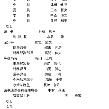
員 津田 健児
員 三谷 哲央
員 中森 博文
員 前野 和美
し
員
議 長 舟橋 裕幸
 長 水谷 隆
員
副知事 稲垣 清文
長 嶋田 宜浩
副部長 高間 伸夫
員
事務局長 福田 圭司
次長 岩﨑 浩也
長 山岡 勝志
課長 桝屋 眞
務課長 稲垣 雅美
務監 長﨑 禎和
記
議事課課長補佐兼班長 中村 晃康
課主幹 西 典宏
員
なし
者
１名