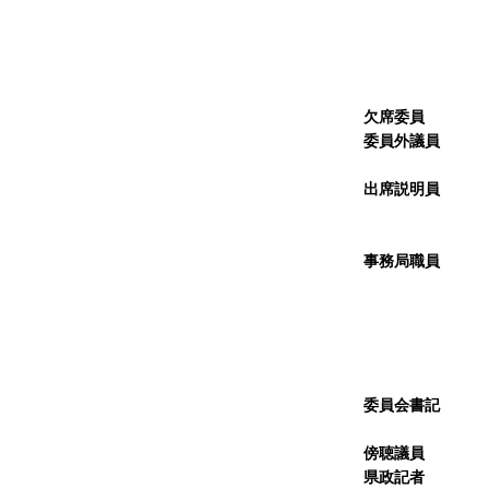
委 
委 
委 
委 
欠席委員
な
委員外議
副 議
出席説明
総務部
総務部
事務局職
事務局
総務課
議事
企画法
政策法
委員会書
議事
傍聴議
県政記