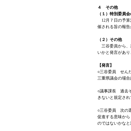
４
その他
（１）特別委員会
12月７日の予
催される旨の報告
（２）その他
三谷委員から、若
いかと発言があり
【発言】
○三谷委員 せん
三重県議会の場合
○議事課長 過去
きないと規定され
○三谷委員 次の
促進する意味から
のではないかなと