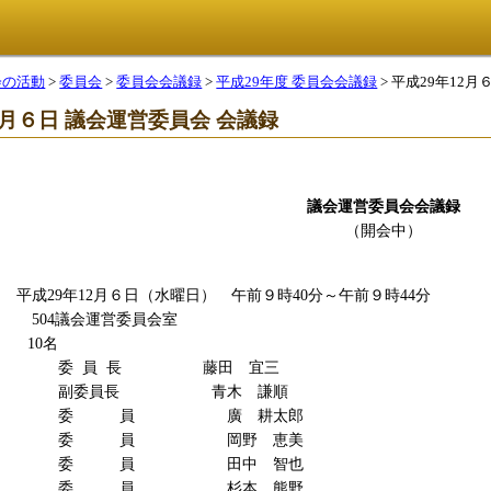
会の活動
>
委員会
>
委員会会議録
>
平成29年度 委員会会議録
> 平成29年12
2月６日 議会運営委員会 会議録
議会運営委員会会議録
（開会中）
日
平成29年12月６日（水曜日） 午前９時40分～午前９時44分
室
504議会運営委員会室
員
10名
 長 藤田 宜三
長 青木 謙順
員 廣 耕太郎
員 岡野 恵美
員 田中 智也
員 杉本 熊野