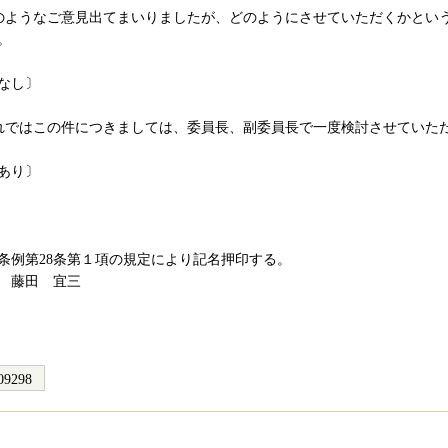
のようなご意見出てまいりましたが、どのようにさせていただくかとい
。
し〕
れではこの件につきましては、委員長、副委員長で一度検討させていた
り〕
条例第28条第１項の規定により記名押印する。
 藤田 宜三
09298