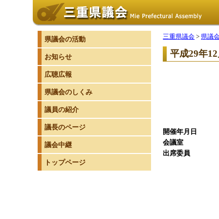
三重県議会
>
県議
県議会の活動
平成29年1
お知らせ
広聴広報
県議会のしくみ
議員の紹介
議長のページ
開催年月
会議
議会中継
出席委
トップページ
委 員
副委員
委 
委 
委 
委 