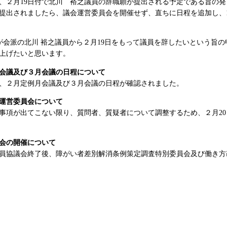
２月19日付で北川 裕之議員の辞職願が提出される予定である旨の発
出されましたら、議会運営委員会を開催せず、直ちに日程を追加し、1
が会派の北川 裕之議員から２月19日をもって議員を辞したいという旨
上げたいと思います。
会議及び３月会議の日程について
、２月定例月会議及び３月会議の日程が確認されました。
運営委員会について
項が出てこない限り、質問者、質疑者について調整するため、２月20
会の開催について
全員協議会終了後、障がい者差別解消条例策定調査特別委員会及び働き