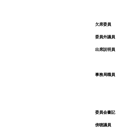
委 
委 
委 
欠席委員
１
委 
委員外議員
議
副 議
出席説明
総務部
総務部
総務部
事務局職
事務局
総務課
議事
企画法
政策法
委員会書
議事
傍聴議