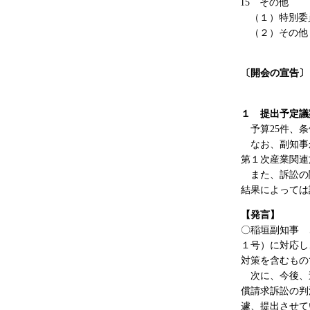
15 その他
（１）特別委員
（２）その他
〔開会の宣告〕
１ 提出予定議
予算25件、条
なお、副知事か
第１次産業関連
また、訴訟の関
結果によっては
【発言】
〇稲垣副知事 
１号）に対応し
対策を含むもの
次に、今後、追
償請求訴訟の判
遽、提出させて