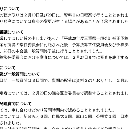
りについて
聴き取りは２月19日及び20日に、資料２の日程案で行うこととされま
り順序については多少の変更が生じる場合があることが了承されました
審議について
してほしい旨の申し出があった「平成29年度三重県一般会計補正予算
案が所管の常任委員会に付託された後、予算決算常任委員会及び予算決
、28日の本会議一般質問終了後に行うこととされました。
常任委員会における審査については、２月27日までに審査を終了する
について
及び一般質問について
間、一般質問は３日間で、質問の配分は資料３のとおりとし、２月28
者については、２月20日の議会運営委員会で調整することとされまし
関連質問について
ては、申し合わせどおり質問時間内で認めることとされました。
ついては、新政みえ６回、自民党５回、鷹山１回、公明党１回、日本
されました。
に対する関連質問は、申し合わせどおり答弁を含めて10分程度とし、