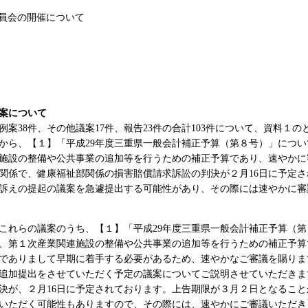
会の開催について
案について
例案38件、その他議案17件、報告23件の合計103件について、資料
ら、【１】「平成29年度三重県一般会計補正予算（第８号）」につい
施設の整備や公共事業の追加等を行うための補正予算であり、速やかに
係で、健康福祉部関係の損害賠償請求訴訟の判決が２月16日に予定さ
訴えの提起の議案を急遽提出する可能性があり、その際には速やかに審
これらの議案のうち、【１】「平成29年度三重県一般会計補正予算（第
、第１次産業関連施設の整備や公共事業の追加等を行うための補正予算
でありまして早期に着手する必要があるため、速やかなご審議を賜りま
加提出をさせていただく予定の議案についてご説明させていただきま
決が、２月16日に予定されております。上告期限が３月２日となるこ
いただく可能性もありますので、その際には、速やかにご審議いただき