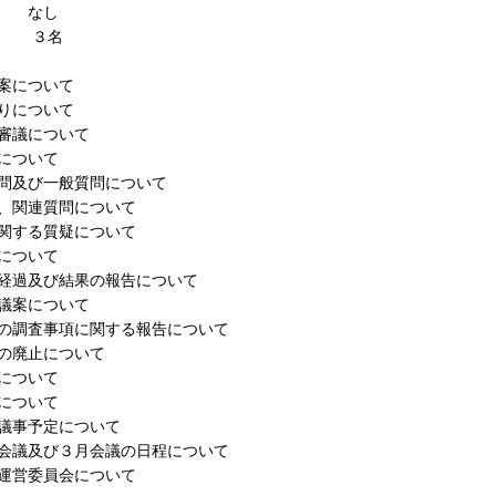
者
なし
者
３名
案について
りについて
審議について
について
及び一般質問について
関連質問について
する質疑について
について
経過及び結果の報告について
議案について
の調査事項に関する報告について
の廃止について
について
について
の議事予定について
会議及び３月会議の日程について
運営委員会について