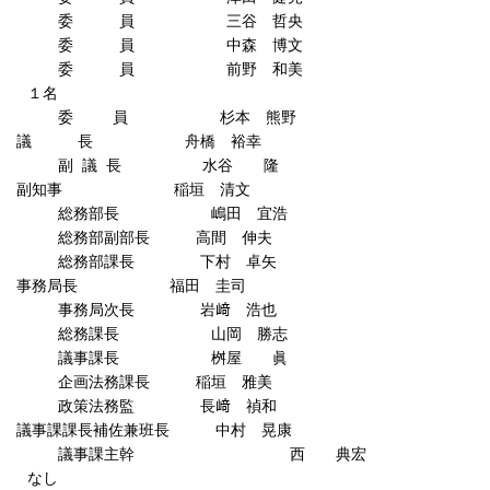
員 三谷 哲央
員 中森 博文
員 前野 和美
名
員 杉本 熊野
 長 舟橋 裕幸
 長 水谷 隆
員
副知事 稲垣 清文
長 嶋田 宜浩
副部長 高間 伸夫
課長 下村 卓矢
員
事務局長 福田 圭司
次長 岩﨑 浩也
長 山岡 勝志
課長 桝屋 眞
務課長 稲垣 雅美
務監 長﨑 禎和
記
議事課課長補佐兼班長 中村 晃康
課主幹 西 典宏
員
なし