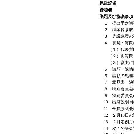
県政記
傍聴
議題及び協議事項
１ 提出予定議
２ 議案聴き取
３ 先議議案の
４ 質疑・質問
（１）代表質問
（２）再質問、
（３）議案に関
５ 請願・陳情
６ 請願の処理
７ 意見書・決
８ 特別委員会
９ 特別委員会
10 出席説明員
11 全員協議会
12 ２月19日
13 ２月定例月
14 次回の議会