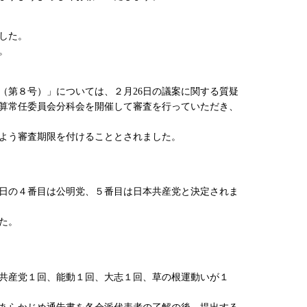
した。
。
（第８号）」については、２月26日の議案に関する質疑
算常任委員会分科会を開催して審査を行っていただき、
よう審査期限を付けることとされました。
日の４番目は公明党、５番目は日本共産党と決定されま
た。
共産党１回、能動１回、大志１回、草の根運動いが１
あらかじめ通告書を各会派代表者の了解の後、提出する