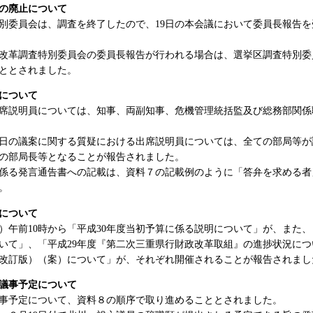
の廃止について
別委員会は、調査を終了したので、19日の本会議において委員長報告
革調査特別委員会の委員長報告が行われる場合は、選挙区調査特別委
ととされました。
について
席説明員については、知事、両副知事、危機管理統括監及び総務部関係
日の議案に関する質疑における出席説明員については、全ての部局等が
の部局長等となることが報告されました。
る発言通告書への記載は、資料７の記載例のように「答弁を求める者
。
について
）午前10時から「平成30年度当初予算に係る説明について」が、また、
いて」、「平成29年度『第二次三重県行財政改革取組』の進捗状況に
月改訂版）（案）について」が、それぞれ開催されることが報告されまし
議事予定について
事予定について、資料８の順序で取り進めることとされました。