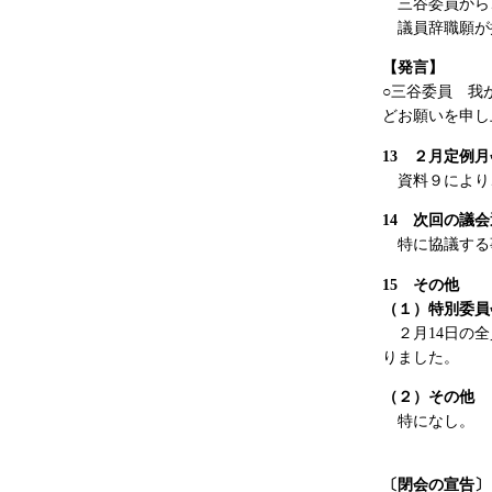
三谷委員から、
議員辞職願が提
【発言】
○三谷委員 我
どお願いを申し
13
２月定例月
資料９により
14
次回の議会
特に協議する事
15
その他
（１）特別委員
２月14日の
りました。
（２）その他
特になし。
〔閉会の宣告〕