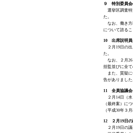
９ 特別委員会
選挙区調査特
た。
なお、働き方改
について諮るこ
10
出席説明員
２月19日の出
た。
なお、２月26
括監並びに全て
また、質疑に係
告がありました
11
全員協議会
２月14日（水
（最終案）につ
（平成30年３
12
２月19日の
２月19日の議