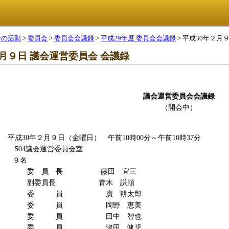
会の活動
>
委員会
>
委員会会議録
>
平成29年度 委員会会議録
> 平成30年２
２月９日 議会運営委員会 会議録
議会運営委員会会議録
（開会中）
日
平成30年２月９日（金曜日） 午前10時00分～午前10時37分
室
504議会運営委員会室
員
９名
 長 藤田 宜三
長 青木 謙順
員 廣 耕太郎
員 岡野 恵美
員 田中 智也
員 津田 健児