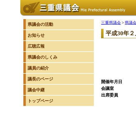
三重県議会
>
県議
県議会の活動
平成30年
お知らせ
広聴広報
県議会のしくみ
議員の紹介
議長のページ
開催年月
会議
議会中継
出席委
トップページ
委 員
副委員
委 
委 
委 
委 