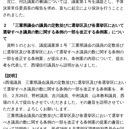
次に、付託議案の審議については、議案第１号を議題とし、予算
決算常任委員長の報告を求め、直ちに起立により採決を行うことと
されました。
２ 「三重県議会の議員の定数並びに選挙区及び各選挙区において
選挙すべき議員の数に関する条例の一部を改正する条例案」につい
て
資料１のとおり、議提議案第１号「三重県議会の議員の定数並び
に選挙区及び各選挙区において選挙すべき議員の数に関する条例の
一部を改正する条例案」が提出され、条例案の内容について、提出
者を代表して、西場信行議員から説明がありました。
【説明】
○西場議員 三重県議会議員の定数並びに選挙区及び各選挙区におい
て選挙すべき議員の数に関する条例の一部を改正する条例案を、本
日、２月26日、野村議員、吉川議員、中村議員、山本教和議員、西
場の５人で提出をさせていただきました。その趣旨を説明させてい
ただきます。よろしくお願いします。
三重県議会議員の定数並びに選挙区及び各選挙区において選挙す
べき議員の数に関する条例の一部を改正する条例案の提案の趣旨に
ついて説明申し上げます。平成28年５月選挙区調査特別委員会が設