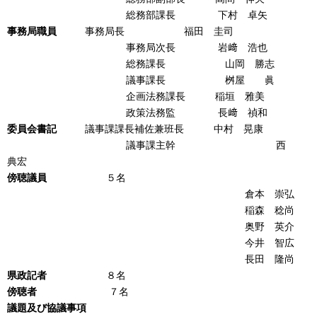
総務部課長 下村 卓矢
事務局職員
事務局長 福田 圭司
事務局次長 岩﨑 浩也
総務課長 山岡 勝志
議事課長 桝屋 眞
企画法務課長 稲垣 雅美
政策法務監 長﨑 禎和
委員会書記
議事課課長補佐兼班長 中村 晃康
議事課主幹 西
典宏
傍聴議員
５名
倉本 崇弘
稲森 稔尚
奥野 英介
今井 智広
長田 隆尚
県政記者
８名
傍聴者
７名
議題及び協議事項