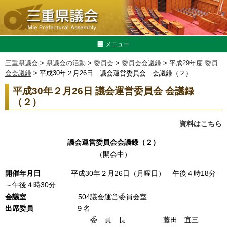
メニュー
三重県議会
>
県議会の活動
>
委員会
>
委員会会議録
>
平成29年度 委員
会会議録
> 平成30年２月26日 議会運営委員会 会議録（２）
平成30年２月26日 議会運営委員会 会議録
（２）
資料はこちら
議会運営委員会会議録（２）
（開会中）
開催年月日
平成30年２月26日（月曜日） 午後４時18分
～午後４時30分
会議室
504議会運営委員会室
出席委員
９名
委 員 長 藤田 宜三