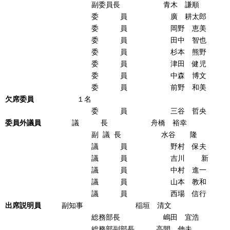
副委員長 青木 謙順
委 員 廣 耕太郎
委 員 岡野 恵美
委 員 田中 智也
委 員 杉本 熊野
委 員 津田 健児
委 員 中森 博文
委 員 前野 和美
欠席委員
１名
委 員 三谷 哲央
委員外議員
議 長 舟橋 裕幸
副 議 長 水谷 隆
議 員 野村 保夫
議 員 吉川 新
議 員 中村 進一
議 員 山本 教和
議 員 西場 信行
出席説明員
副知事 稲垣 清文
総務部長 嶋田 宜浩
総務部副部長 高間 伸夫