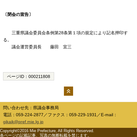
〔閉会の宣告〕
三重県議会委員会条例第28条第１項の規定により記名押印す
る。
議会運営委員長 藤田 宜三
ページID：
000211808
ペー
ジの
問い合わせ先：県議会事務局
先頭
電話：059-224-2877／ファクス：059-229-1931／E-mail：
へ
gikaik@pref.mie.lg.jp
Copyright©2016 Mie Prefecture, All Rights Reserved.
各ページの記載記事、写真の無断転載を禁じます。