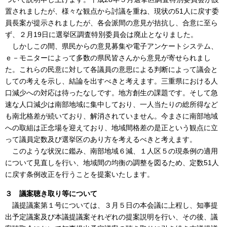
置されましたが、様々な観点から討議を重ね、現状の51人に戻す委
員長案が提示されましたが、各会派間の意見が拮抗し、合意に至ら
ず、２月19日に選挙区調査特別委員会は廃止となりました。
しかしこの間、県民からの意見募集や電子アンケートシステム、
ｅ－モニターによって多数の県民皆さんから意見が寄せられまし
た。これらの民意に対して各議員の意思による判断によって議会と
しての考えを示し、結論を出すべきと考えます。三重県における人
口減少への対応は待ったなしです。地方創生の課題です。そして急
速な人口減少は南部地域に集中しており、一人当たりの総所得など
も南北格差が続いており、解消されていません。今まさに南部地域
への取組は正念場を迎えており、地域間格差の是正という観点に立
って議員定数及び選挙区のあり方を考えるべきと考えます。
このような状況に鑑み、南部地域６減、１人区５の現条例の適用
について見直しを行い、地域間の均衡の調整を図るため、定数51人
に戻す条例改正を行うことを提案いたします。
３ 議案聴き取り等について
議提議案第１号については、３月５日の本会議に上程し、知事提
出予定議案及び本議提議案それぞれの提案説明を行い、その後、議