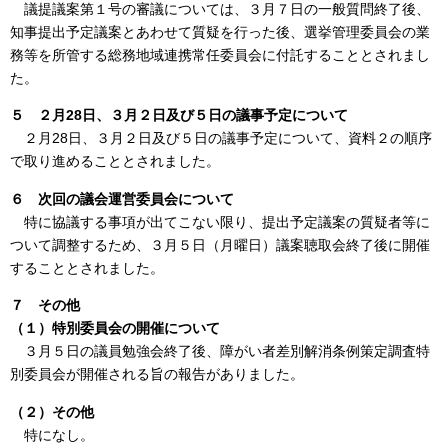
議提議案第１号の審議については、３月７日の一般質問終了後、
知事提出予定議案とあわせて質疑を行った後、選挙管理委員会の業
務等を所管する総務地域連携常任委員会に付託することとされまし
た。
５ ２月
28
日、３月２
日及び５日の議事予定について
２月28日、３月２日及び５日の議事予定について、資料２の順序
で取り進めることとされました。
６ 次回の議会運営委員会について
特に協議する事項が出てこない限り、提出予定議案の質疑者等に
ついて調整するため、３月５日（月曜日）議案聴取会終了後に開催
することとされました。
７
その他
（１）特別委員会の開催について
３月５日の議員勉強会終了後、障がい者差別解消条例策定調査特
別委員会が開催される旨の報告がありました。
（２）その他
特になし。