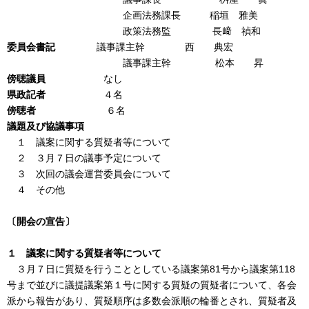
企画法務課長 稲垣 雅美
政策法務監 長﨑 禎和
委員会書記
議事課主幹 西 典宏
議事課主幹 松本 昇
傍聴議員
なし
県政記者
４名
傍聴者
６名
議題及び協議事項
１ 議案に関する質疑者等について
２ ３月７日の議事予定について
３ 次回の議会運営委員会について
４ その他
〔開会の宣告〕
１ 議案に関する質疑者等について
３月７日に質疑を行うこととしている議案第81号から議案第118
号まで並びに議提議案第１号に関する質疑の質疑者について、各会
派から報告があり、質疑順序は多数会派順の輪番とされ、質疑者及