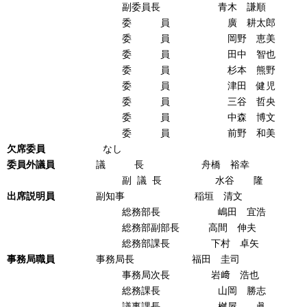
副委員長 青木 謙順
委 員 廣 耕太郎
委 員 岡野 恵美
委 員 田中 智也
委 員 杉本 熊野
委 員 津田 健児
委 員 三谷 哲央
委 員 中森 博文
委 員 前野 和美
欠席委員
なし
委員外議員
議 長 舟橋 裕幸
副 議 長 水谷 隆
出席説明員
副知事 稲垣 清文
総務部長 嶋田 宜浩
総務部副部長 高間 伸夫
総務部課長 下村 卓矢
事務局職員
事務局長 福田 圭司
事務局次長 岩﨑 浩也
総務課長 山岡 勝志
議事課長 桝屋 眞