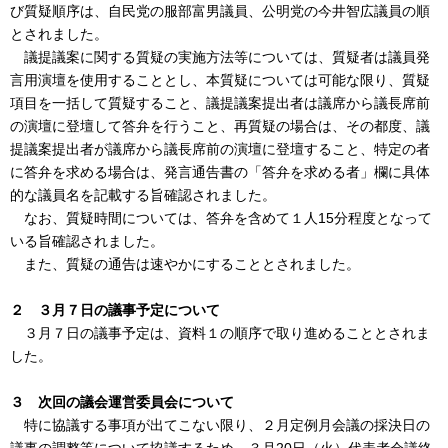
び質疑順序は、自民党の服部富男議員、公明党の今井智広議員の順
とされました。
議提議案に関する質疑の実施方法等については、質疑者は議員発
言用演壇を使用することとし、本質疑については可能な限り、質疑
項目を一括して質疑すること、議提議案提出者は議席から議長席前
の演壇に登壇して答弁を行うこと、再質疑の場合は、その都度、議
提議案提出者が議席から議長席前の演壇に登壇すること、特定の者
に答弁を求める場合は、発言通告書の「答弁を求める者」欄に具体
的な議員名を記載する旨確認されました。
なお、質疑時間については、答弁を含めて１人15分程度となって
いる旨確認されました。
また、質疑の通告は速やかにすることとされました。
２ ３月
７
日の議事予定について
３月７日の議事予定は、資料１の順序で取り進めることとされま
した。
３
次回の議会運営委員会について
特に協議する事項が出てこない限り、２月定例月会議の採決日の
議事の調整等について協議するため、３月20日（火）代表者会議終