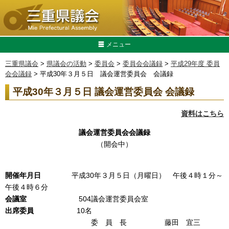
メニュー
三重県議会
>
県議会の活動
>
委員会
>
委員会会議録
>
平成29年度 委員
会会議録
> 平成30年３月５日 議会運営委員会 会議録
平成30年３月５日 議会運営委員会 会議録
資料はこちら
議会運営委員会会議録
（開会中）
開催年月日
平成30年３月５日（月曜日） 午後４時１分～
午後４時６分
会議室
504議会運営委員会室
出席委員
10名
委 員 長 藤田 宜三