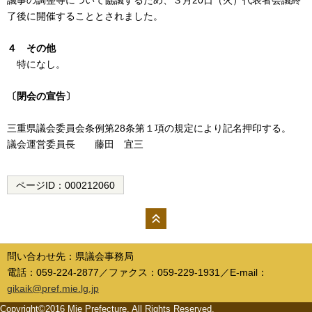
了後に開催することとされました。
４
その他
特になし。
〔閉会の宣告〕
三重県議会委員会条例第28条第１項の規定により記名押印する。
議会運営委員長 藤田 宜三
ページID：
000212060
ペー
ジの
問い合わせ先：県議会事務局
先頭
電話：059-224-2877／ファクス：059-229-1931／E-mail：
へ
gikaik@pref.mie.lg.jp
Copyright©2016 Mie Prefecture, All Rights Reserved.