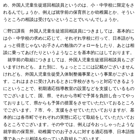
め、外国人児童生徒巡回相談員というのは、小・中学校に限定をさ
れるんでしょうか。例えば就学前の保育所とか幼稚園とか、そうい
うところの相談は受けないということでいいんでしょうか。
〇野口課長 外国人児童生徒巡回相談員につきましては、基本的に
は小・中学校の求めに応じて、それぞれ学校に行って、日本語がち
ょっと得意じゃないお子さんの勉強のフォローをしたり、あとは相
談に乗ってあげたりというようなことを基本的にはしております。
就学前の取組につきましては、外国人児童生徒巡回相談員もござ
いますけれども、また別に、ちょっとここには記載がございません
けれども、外国人児童生徒受入体制整備事業という事業がございま
す。これはまさに受け入れるときに学校がきちっと対応できるよう
にということで、初期適応指導教室の設置などを支援しているもの
でございまして、国、県、それから市町で予算を負担し合ってやっ
ておりまして、県からも予算の措置をさせていただいておるところ
でございます。７市、今、支援をさせていただいておりますが、基
本的には各市町でそれぞれの実態に応じて取組をしていただいてお
るところでございます。その中では、例えば今おっしゃったような
就学前の保育所、幼稚園でのお子さんに対する適応指導、日本語指
導であったり相談をやっている取組もございます。