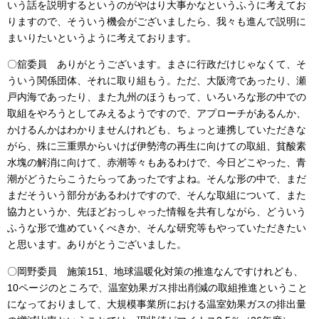
いう話を説明するというのがやはり大事かなというふうに考えてお
りますので、そういう機会がございましたら、我々も進んで説明に
まいりたいというように考えております。
〇舘委員 ありがとうございます。まさに行政だけじゃなくて、そ
ういう関係団体、それに取り組もう。ただ、大阪湾であったり、瀬
戸内海であったり、また九州のほうもって、いろいろな形の中での
取組をやろうとしてみえるようですので、アプローチがあるんか、
かけるんかはわかりませんけれども、ちょっと連携していただきな
がら、殊に三重県からいけば伊勢湾の再生に向けての取組、貧酸素
水塊の解消に向けて、赤潮等々もあるわけで、今日どこやった、青
潮がどうたらこうたらってあったですよね。そんな形の中で、まだ
まだそういう部分があるわけですので、そんな取組について、また
協力というか、先ほどおっしゃった情報を共有しながら、どういう
ふうな形で進めていくべきか、そんな研究等もやっていただきたい
と思います。ありがとうございました。
〇岡野委員 施策151、地球温暖化対策の推進なんですけれども、
10ページのところで、温室効果ガス排出削減の取組推進ということ
になっておりまして、大規模事業所における温室効果ガスの排出量