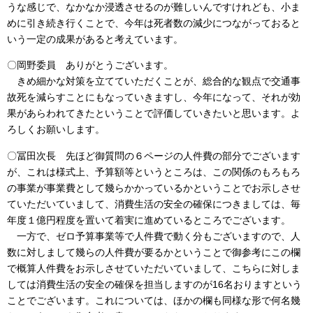
うな感じで、なかなか浸透させるのが難しいんですけれども、小ま
めに引き続き行くことで、今年は死者数の減少につながっておると
いう一定の成果があると考えています。
〇岡野委員 ありがとうございます。
きめ細かな対策を立てていただくことが、総合的な観点で交通事
故死を減らすことにもなっていきますし、今年になって、それが効
果があらわれてきたということで評価していきたいと思います。よ
ろしくお願いします。
〇冨田次長 先ほど御質問の６ページの人件費の部分でございます
が、これは様式上、予算額等というところは、この関係のもろもろ
の事業が事業費として幾らかかっているかということでお示しさせ
ていただいていまして、消費生活の安全の確保につきましては、毎
年度１億円程度を置いて着実に進めているところでございます。
一方で、ゼロ予算事業等で人件費で動く分もございますので、人
数に対しまして幾らの人件費が要るかということで御参考にこの欄
で概算人件費をお示しさせていただいていまして、こちらに対しま
しては消費生活の安全の確保を担当しますのが16名おりますという
ことでございます。これについては、ほかの欄も同様な形で何名幾