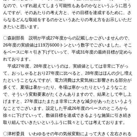
なので、いずれ超えてしまう可能性もあるのかなというふうに思う
んですが、そのあたりの考え方と、その目標を達成するために、さ
らなるどんな取組をするのかというあたりの考え方をお示しいただ
きたいと思います。
〇森副部長 説明が平成27年度からの記載しかございませんので、
26年度の実績値は119万6000トンという数字でございました。そこ
をベースに年々引き下げていって、平成31年度の最終目標が定めら
れております。
平成27年度、28年度というのは、実績値としては非常に下がっ
て、おっしゃるとおり27年度に比べると、28年度はほんの少し増え
たということなんですが、電力消費は大変気候に影響される部分が
多くて、夏場は暑かったり、冬場は寒かったりというようなこと
で、そういう変動要素がたくさんありますので、結果として申し上
げますと、27年度はたまたま非常に大きな減少があったというよう
なことでございます。設定した平成26年度のベースのところから
徐々に下げていって、数値目標を達成できるような施策に引き続き
取り組んでいきたいというふうに我々としては考えております。
〇津村委員 いわゆるその年の気候変動によって大きく左右される