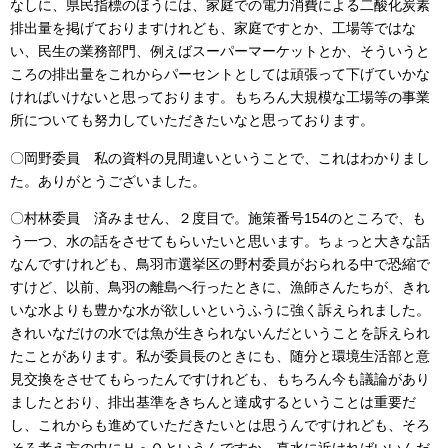
なしに、県民指標のほうには、家庭での電力消費による二酸化炭素
排出量を掲げておりますけれども、家庭ですとか、工場等ではな
い、民生の業務部門、例えばスーパーマーケットとか、そういうと
ころの排出量をこれからパーセントとしては頑張って下げていかな
ければいけないと思っております。もちろん大規模な工場等の事業
所についても努力していただきたいなと思っております。
〇岡野委員 私の資料の見間違いということで、これはわかりまし
た。ありがとうございました。
〇村林委員 済みません、２度目で。施策番号154のところで、も
う一つ、水の話をさせてもらいたいと思います。ちょっと大きな話
なんですけれども、鳥羽市選挙区の野村委員がおられる中で恐縮で
すけど、以前、鳥羽の離島へ行ったときに、漁師さんたちが、きれ
いな水よりも豊かな水が欲しいというふうに強く訴えられました。
きれいなだけの水では魚が生きられないんだということを訴えられ
たことがあります。私が委員長のときにも、随分と環境生活部と意
見交換をさせてもらったんですけれども、もちろん今も議論があり
ましたとおり、排出基準をきちんと達成するということは重要だ
し、これからも進めていただきたいとは思うんですけれども、そろ