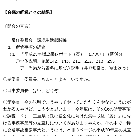
【会議の経過とその結果】
〔開会の宣言〕
Ⅰ 常任委員会（環境生活部関係）
１ 所管事項の調査
（１）「平成29年版成果レポート（案）」について（関係分）
①全体説明、施策142、143、211、212、213、255
ア 当局から資料に基づき説明（井戸畑部長、冨田次長）
〇舘委員 委員長、ちょっとよろしいですか。
〇田中委員長 はい、どうぞ。
〇舘委員 今の説明でこうやってやっていただくんやなというのが
わかるんやけど、こうやと思います、今年度は、その次の所管事項
の調査（２）「三重県財政の健全化に向けた集中取組（案）」にお
ける事務事業等の見直しについてがありますやんか。その中で、特
に交通事故相談事業というのは、本冊３ページの平成30年度の見直