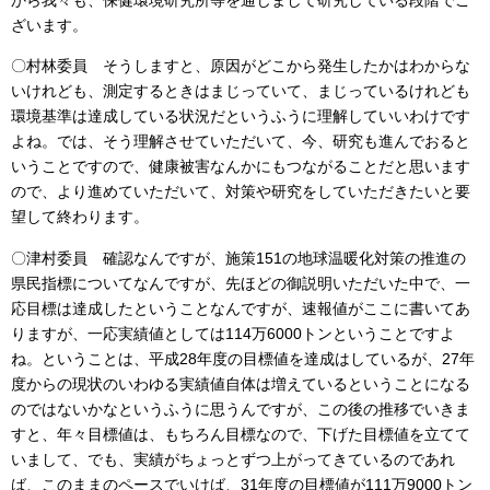
ざいます。
〇村林委員 そうしますと、原因がどこから発生したかはわからな
いけれども、測定するときはまじっていて、まじっているけれども
環境基準は達成している状況だというふうに理解していいわけです
よね。では、そう理解させていただいて、今、研究も進んでおると
いうことですので、健康被害なんかにもつながることだと思います
ので、より進めていただいて、対策や研究をしていただきたいと要
望して終わります。
〇津村委員 確認なんですが、施策151の地球温暖化対策の推進の
県民指標についてなんですが、先ほどの御説明いただいた中で、一
応目標は達成したということなんですが、速報値がここに書いてあ
りますが、一応実績値としては114万6000トンということですよ
ね。ということは、平成28年度の目標値を達成はしているが、27年
度からの現状のいわゆる実績値自体は増えているということになる
のではないかなというふうに思うんですが、この後の推移でいきま
すと、年々目標値は、もちろん目標なので、下げた目標値を立てて
いまして、でも、実績がちょっとずつ上がってきているのであれ
ば、このままのペースでいけば、31年度の目標値が111万9000トン