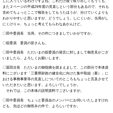
しに入っているわけですよね。これだけ後で取り出してもうても、
また２ページの平成29年度の見直しという部分もあるので、それも
含めてちょっとここで報告をしてもうたほうが、分けていくよりも
わかりやすいと思いますが、どうでしょう。しにくいか。当局がし
にくけりゃ、ちょっと考えてもらわなあかんけど。
〇田中委員長 当局、その件につきましていかがですか。
〇舘委員 委員の皆さんも。
〇田中委員長 ただいまの舘委員の発言に対しまして御意見がござ
いましたら、よろしくお願いします。
〇冨田次長 ただいまの御指摘を踏まえまして、この部分で本体資
料にございます「三重県財政の健全化に向けた集中取組（案）」に
おける事務事業等の見直しについてのところもちょっと言及させて
いただきたいと思います。よろしいでしょうか。
それでは、この本体の説明資料でございますが。
〇田中委員長 ちょっと委員会のメンバーにお伺いいたしますけれ
ども、先ほどの御答弁の件で、よろしいですか。