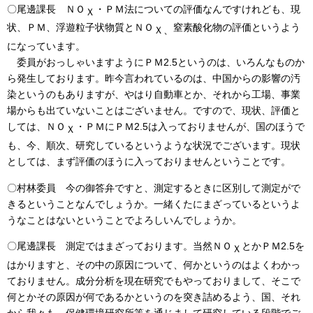
〇尾邊課長 ＮＯ
・ＰＭ法についての評価なんですけれども、現
Ｘ
状、ＰＭ、浮遊粒子状物質とＮＯ
窒素酸化物の評価というよう
Ｘ、
になっています。
委員がおっしゃいますようにＰＭ2.5というのは、いろんなものか
ら発生しております。昨今言われているのは、中国からの影響の汚
染というのもありますが、やはり自動車とか、それから工場、事業
場からも出ていないことはございません。ですので、現状、評価と
しては、ＮＯ
・ＰＭにＰＭ2.5は入っておりませんが、国のほうで
Ｘ
も、今、順次、研究しているというような状況でございます。現状
としては、まず評価のほうに入っておりませんということです。
〇村林委員 今の御答弁ですと、測定するときに区別して測定がで
きるということなんでしょうか。一緒くたにまざっているというよ
うなことはないということでよろしいんでしょうか。
〇尾邊課長 測定ではまざっております。当然ＮＯ
とかＰＭ2.5を
Ｘ
はかりますと、その中の原因について、何かというのはよくわかっ
ておりません。成分分析を現在研究でもやっておりまして、そこで
何とかその原因が何であるかというのを突き詰めるよう、国、それ
から我々も、保健環境研究所等を通じまして研究している段階でご