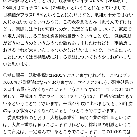
の増減比率ということでは、現状値がマイナス0.5％（26年度）、
28年度はマイナス1.4％（27年度）ということになっていまして、
目標値がプラス0.8％ということになりますと、取組が十分ではない
んじゃないかなというふうに、この表を見ると私は思うんですけれ
ども、実際にはそれが可能なのか。先ほども目標について、家庭で
の電力消費による二酸化炭素排出量云々ということでは、気候変動
がどうのこうのというふうなお話もありましたけれども、事業所に
おけるそれが大きいんじゃないかなと思いますので、そのあたりの
ことについては目標達成に対する取組についてもう少しお願いした
いと思います。
〇樋口課長 活動指標の15101でございますけれども、これはプラ
ス0.8％が目標値になっておりますが、マイナスのほうが温室効果ガ
スは出る量が少なくなっているということですので、プラス0.8％に
対して、平成28年度のマイナス1.4％というのは、目標が達成できて
いるということでございます。平成27年度に比べましても、28年度
のほうが状況がよくなっているというところでございます。
委員御指摘のとおり、大規模事業所、民間企業の排出量というの
は、大変三重県は多うございますけれども、排出量の削減というこ
とで言えば、一定進んでいるところでございます。この15101では