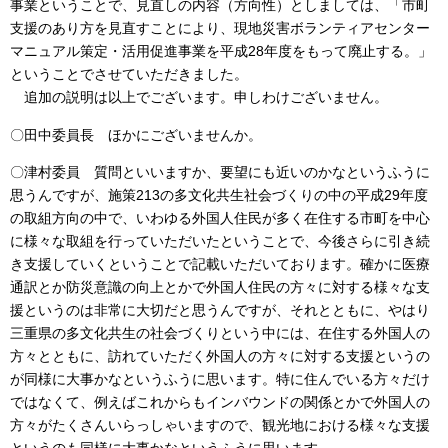
事業ということで、見直しの内容（方向性）としましては、「市町
支援のあり方を見直すことにより、現地災害ボランティアセンター
マニュアル策定・活用促進事業を平成28年度をもって廃止する。」
ということでさせていただきました。
追加の説明は以上でございます。申しわけございません。
〇田中委員長 ほかにございませんか。
〇津村委員 質問といいますか、要望にも近いのかなというふうに
思うんですが、施策213の多文化共生社会づくりの中の平成29年度
の取組方向の中で、いわゆる外国人住民が多く在住する市町を中心
に様々な取組を行っていただいたということで、今後さらに引き続
き支援していくということで記載いただいております。確かに医療
通訳とか防災意識の向上とかで外国人住民の方々に対する様々な支
援というのは非常に大切だと思うんですが、それとともに、やはり
三重県の多文化共生の社会づくりという中には、在住する外国人の
方々とともに、訪れていただく外国人の方々に対する支援というの
が同様に大事かなというふうに思います。特に住んでいる方々だけ
ではなくて、例えばこれからもインバウンドの関係とかで外国人の
方々がたくさんいらっしゃいますので、観光地における様々な支援