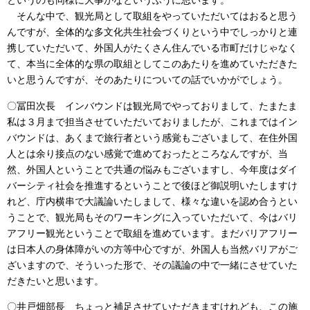
というのも同様に大事かなというふうに思います。
そんな中で、観光局として取組をやっていただいてはおると思う
んですが、全体的な多文化共生社会づくりという中でしっかりと連
携していただいて、外国人がたくさん住んでいる市町だけじゃなく
て、本当に全体的な県の取組としてこのあたりを進めていただきた
いと思うんですが、そのあたりについての話でいかがでしょう。
〇冨田次長 インバウンドは観光局でやっておりまして、たまたま
私は３月まで担当させていただいておりましたが、これまではイン
バウンドは、あくまで旅行者という感覚もございまして、在住外国
人とは余り接点のない感覚で進めておったところなんですが、当
然、外国人ということで共通の悩みもございますし、今年度はダイ
バーシティ社会を推進するということで後ほど御説明いたしますけ
れど、庁内横串で大議論いたしまして、様々な違いを認め合うとい
うことで、観光局もそのワーキングに入っていただいて、今はバリ
アフリー観光ということで取組を進めています。まだバリアフリー
は日本人の身体障がいの方等中心ですが、外国人も当然バリアがご
ざいますので、そういった形で、その議論の中で一緒にさせていた
だきたいと思います。
〇井戸畑部長 ちょっと補足させていただきますけれども、この施