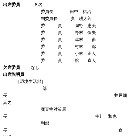
出席
委
員
８名
委員長 田中 祐治
副委員長 廣 耕太郎
委 員 岡野 恵美
委 員 野村 保夫
委 員 津村 衛
委 員 村林 聡
委 員 小林 正人
委 員 舘 直人
欠席
委
員
なし
出席説明員
［環境生活部］
部
長 井戸畑
真之
廃棄物対策局
長 中川 和也
副部
長 森