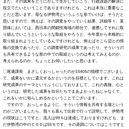
また、その成果をどうにかして生かしていこう、行政課題の解決に
役立てたいということでありますけれども、これは本当に重要なこ
とだと思います。母なる伊勢湾というふうな形でいけば、そうだと
思いますので、例えば、その調査をやっていく結果、詳細等々、某
団体においては、西日本の閉鎖性海域の部分で、連携してそれに取
り組んでいこうというふうな取組をやろうと、今年度から本格的に
取り組まれようとしているんですけれども、例えばそこら辺との情
報の交換であったり、この調査研究の成果であったり、そういうの
も共有できるような形の中での取組というのは考えてみえるのか、
考えられるのか、ちょっとお伺いしたいと思います。
〇尾邊課長 まさしくおっしゃったのが15405の指標でございまし
て、成果をいかに還元するかというのを目標としています。これは
研究成果のテーマというふうにしておりまして、これの真髄、心と
いうのは、研究した成果を自分たちでまあよかったねじゃなくて、
これをいかに知らしめるかということでございます。
ですので、おっしゃるように、そういう情報を共有する場という
のがございましたら、我々も喜んで出前で行って説明して、伊勢湾
の現状はこうですと。流入は99％は達成しておりますけれども、ま
だ伊勢湾の中のＣＯＤは55％です、その原因についてはこうですと