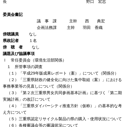
長 野口 宏志
委員会書記
議 事 課 主幹 西 典宏
企画法務課 主幹 羽田 香織
傍聴議員
なし
県政記者
１名
傍 聴 者
なし
議題及び協議事項
Ⅰ 常任委員会（環境生活部関係）
１ 所管事項の調査
（１）「平成29年版成果レポート（案）」について（関係分）
（２）「三重県財政の健全化に向けた集中取組（案）」における
事務事業等の見直しについて（関係分）
（３）『第２次三重県男女共同参画基本計画』に基づく「第二期
実施計画」の改訂について
（４）「三重県ダイバーシティ推進方針（仮称）」の基本的な考
え方について
（５）三重県認定リサイクル製品の県の購入・使用状況について
（６）各種審議会等の審議状況について