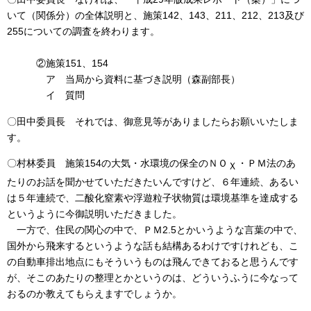
いて（関係分）の全体説明と、施策142、143、211、212、213及び
255についての調査を終わります。
②施策151、154
ア 当局から資料に基づき説明（森副部長）
イ 質問
〇田中委員長 それでは、御意見等がありましたらお願いいたしま
す。
〇村林委員 施策154の大気・水環境の保全のＮＯ
・ＰＭ法のあ
Ｘ
たりのお話を聞かせていただきたいんですけど、６年連続、あるい
は５年連続で、二酸化窒素や浮遊粒子状物質は環境基準を達成する
というように今御説明いただきました。
一方で、住民の関心の中で、ＰＭ2.5とかいうような言葉の中で、
国外から飛来するというような話も結構あるわけですけれども、こ
の自動車排出地点にもそういうものは飛んできておると思うんです
が、そこのあたりの整理とかというのは、どういうふうに今なって
おるのか教えてもらえますでしょうか。