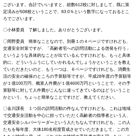
ございます。合計でいいますと、総数612校に対しまして、既に策
定済みが508校ということで、83.0％という数字になっておるとこ
ろでございます。
〇小林委員 了解しました。ありがとうございます。
〇岡野委員 簡単なことなので。別冊１の４ページですけれども、
交通安全対策ですが、「高齢者宅への訪問活動による啓発を行う」
というような具体的なことが出ているんですけれども、もっと具体
的に、どういうふうにしていかれるんでしょうかということを教え
ていただきたいのと、もう一つは、６ページですけれども、消費生
活の安全の確保のところの予算額等ですが、平成28年度の予算額等
が１億100万円、概算人件費が１億4600万円ということで、その予
算額等に対して人件費がこんなに違ってきているのはどういうこと
かという、ちょっと簡単なことですけど、教えてください。
〇金川課長 １つ目の訪問活動の件なんですけれども、これは地域
で交通安全活動を中心に担っていただく高齢者の指導者という人、
交通安全シルバーリーダーという人たちなんですけれども、この人
たちを毎年度、大体180名程度育成させていただきまして、この方