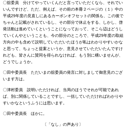
〇舘委員 分けてやっていくんだと言っていただくなら、それでい
いんですけど、ただ、例えば、その前の本冊２ページの（１）中の
平成29年度の見直しにあるカーボンオフセットの関係も、この後で
ちゃんと記載がされているし、その部分で休止をする、しかし、啓
発活動は進めていくということになっておって、そこら辺はどうし
ていくんやということも、今の部分のところで、平成29年度の取組
方向の中も含めて説明していただいたほうが私はわかりやすいかな
と思って、ちょっと提案というか、意見させていただいたんですけ
れども、皆さんに賛同を得られなければ、もう別に構いませんが、
どうでしょうか。
〇田中委員長 ただいまの舘委員の発言に対しまして御意見のござ
います方は。
〇津村委員 説明いただければ、当局のほうでそれが可能であれ
ば、別に関係していることですし、一括していただければわかりや
すいかなというふうには思います。
〇田中委員長 ほかに。
〔「なし」の声あり〕