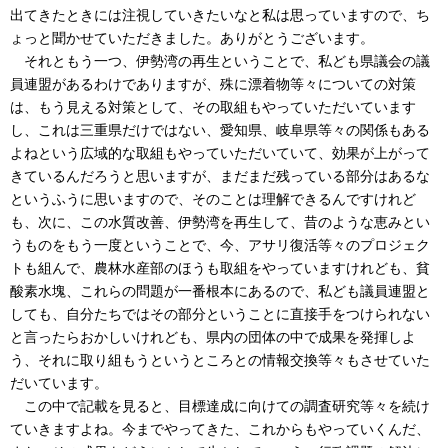
出てきたときには注視していきたいなと私は思っていますので、ち
ょっと聞かせていただきました。ありがとうございます。
それともう一つ、伊勢湾の再生ということで、私ども県議会の議
員連盟があるわけでありますが、殊に漂着物等々についての対策
は、もう見える対策として、その取組もやっていただいています
し、これは三重県だけではない、愛知県、岐阜県等々の関係もある
よねという広域的な取組もやっていただいていて、効果が上がって
きているんだろうと思いますが、まだまだ残っている部分はあるな
というふうに思いますので、そのことは理解できるんですけれど
も、次に、この水質改善、伊勢湾を再生して、昔のような恵みとい
うものをもう一度ということで、今、アサリ復活等々のプロジェク
トも組んで、農林水産部のほうも取組をやっていますけれども、貧
酸素水塊、これらの問題が一番根本にあるので、私ども議員連盟と
しても、自分たちではその部分ということに直接手をつけられない
と言ったらおかしいけれども、県内の団体の中で成果を発揮しよ
う、それに取り組もうというところとの情報交換等々もさせていた
だいています。
この中で記載を見ると、目標達成に向けての調査研究等々を続け
ていきますよね。今までやってきた、これからもやっていくんだ、