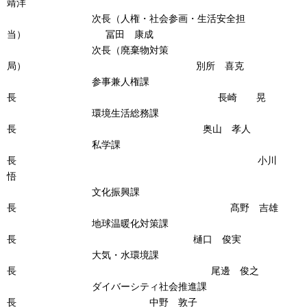
靖洋
次長（人権・社会参画・生活安全担
当） 冨田 康成
次長（廃棄物対策
局） 別所 喜克
参事兼人権課
長 長崎 晃
環境生活総務課
長 奥山 孝人
私学課
長 小川
悟
文化振興課
長 髙野 吉雄
地球温暖化対策課
長 樋口 俊実
大気・水環境課
長 尾邊 俊之
ダイバーシティ社会推進課
長 中野 敦子