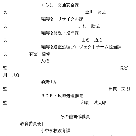
くらし・交通安全課
長 金川 裕之
廃棄物・リサイクル課
長 井村 欣弘
廃棄物監視・指導課
長 山名 通之
廃棄物適正処理プロジェクトチーム担当課
長 有冨 啓修
人権
監 長谷
川 武彦
消費生活
監 田間 文朗
ＲＤＦ・広域処理推進
監 和氣 城太郎
その他関係職員
［教育委員会］
小中学校教育課