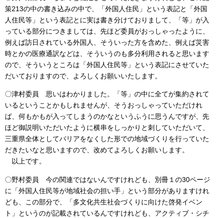
策213の中の書き込みの中で、「外国人住民」という表記と「外国
人住民等」という表記とに実は書き分けておりまして、「等」が入
っている部分につきましては、先ほど委員がおっしゃったように、
例えば訪日されている外国人、そういった方を含めた、例えば災害
時とかの医療通訳などは、そういうのも多分利用されると思います
ので、そういうところは「外国人住民等」という表記にさせていた
だいておりますので、よろしくお願いいたします。
〇津村委員 思いはわかりました。「等」の中に全てが集約されて
いるということかもしれませんが、そうおっしゃっていただけれ
ば、何もかもが入ってしまうのかなというふうに思うんですが、先
ほど御説明いただいたように横串をしっかりと刺していただいて、
三重県全体としてバリアをなくした形での地域づくりを行っていた
だきたいなと思いますので、改めてよろしくお願いします。
以上です。
〇野村委員 今の関連ではないんですけれども、別冊１の30ページ
に「外国人住民等が地域社会の担い手」という部分がありますけれ
ども、この部分で、「多文化共生社会づくりに向けた啓発イベン
ト」というのが記載されているんですけれども、アクティブ・シチ