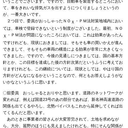
いうことでございます。ですので、自動車を製造するところにおい
て、車をきれいな排気ガスを出すようにつくりましょうというの
が、一番大きいです。
２つ目で、委員がおっしゃったＮＯ
・ＰＭ法対策地域内におい
Ｘ
ては、車検で登録できないという制度がございました。最初、ＮＯ
・ＰＭ法が問題になったころにおいては、これは効果があったん
Ｘ
ですけれども、現状におきましては、そもそも車の買いかえが進ん
できまして、そもそもの車両の構造による効果が非常に大きくなっ
てきました。ですので、今後の見通しにつきましては、国の基本方
針とか、この目標を達成した後の方針次第だというふうに考えてお
りますけれども、この継続については、現状としては、やはり国の
方針がどんなになるかということなので、何ともお答えしようがな
いかなというふうに思います。
〇舘委員 おっしゃるとおりやと思います。道路のネットワークが
変われば、例えば国道23号のあの部分であれば、新名神高速道路の
関係も出てくるやろし、北勢バイパスもこれから延伸してくれば出
てくるんだと思います。
あのときに事業者の皆さんが大変苦労されて、土地を求めなが
ら、大分、菰野のほうにも見えましたけれども、特にそんな関係が