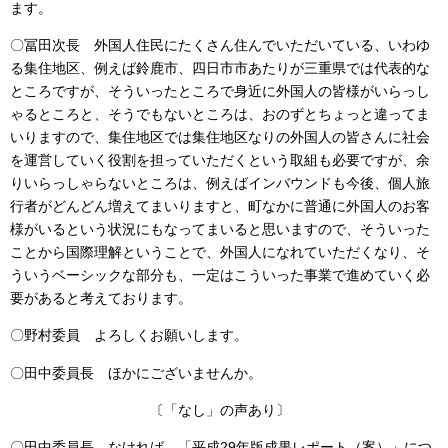
ます。
〇冨田次長 外国人住民にたくさん住んでいただいている、いわゆ
る集住地区、例えば鈴鹿市、四日市市あたりが三重県では代表的な
ところですが、そういったところで身近に外国人の皆様がいらっし
ゃるところと、そうでもないところは、おのずとちょっと違ってま
いりますので、集住地区では集住地区なりの外国人の皆さんに社会
を運営していく役割を担っていただくという取組も必要ですが、余
りいらっしゃらないところは、例えばインバウンドも今後、個人旅
行者がどんどん増えてまいりますと、町なかに普通に外国人のお客
様がいるという状況にもなってまいると思いますので、そういった
ことから国際理解ということで、外国人になれていただくなり、そ
ういうベーシックな部分も、一定はこういった事業で進めていく必
要があると考えております。
〇野村委員 よろしくお願いします。
〇田中委員長 ほかにございませんか。
〔「なし」の声あり〕
〇田中委員長 なければ、「平成29年版成果レポート（案）」につ