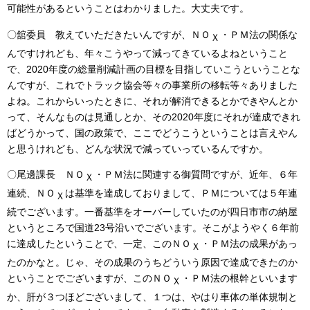
可能性があるということはわかりました。大丈夫です。
〇舘委員 教えていただきたいんですが、ＮＯ
・ＰＭ法の関係な
Ｘ
んですけれども、年々こうやって減ってきているよねということ
で、2020年度の総量削減計画の目標を目指していこうということな
んですが、これでトラック協会等々の事業所の移転等々ありました
よね。これからいったときに、それが解消できるとかできやんとか
って、そんなものは見通しとか、その2020年度にそれが達成できれ
ばどうかって、国の政策で、ここでどうこうということは言えやん
と思うけれども、どんな状況で減っていっているんですか。
〇尾邊課長 ＮＯ
・ＰＭ法に関連する御質問ですが、近年、６年
Ｘ
連続、ＮＯ
は基準を達成しておりまして、ＰＭについては５年連
Ｘ
続でございます。一番基準をオーバーしていたのが四日市市の納屋
というところで国道23号沿いでございます。そこがようやく６年前
に達成したということで、一定、このＮＯ
・ＰＭ法の成果があっ
Ｘ
たのかなと。じゃ、その成果のうちどういう原因で達成できたのか
ということでございますが、このＮＯ
・ＰＭ法の根幹といいます
Ｘ
か、肝が３つほどございまして、１つは、やはり車体の単体規制と