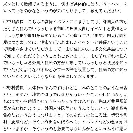
ズンとして活躍できるように、例えば具体的にどういうイベントを
やっているのかなというのが気になりまして、教えてください。
〇中野課長 こちらの啓発イベントにつきましては、外国人の方が
たくさん住んでいらっしゃる市町の外国人向けイベントと共催とい
うふうな形で取組を進めていることが多うございます。例えば昨年
度につきましては、津市で行われましたイベントと共催ということ
で取組をさせていただきまして、まず住民の方に多文化共生につい
て知っていただくということもございますし、またそれぞれの住ん
でいらっしゃる外国人住民の方が活動していらっしゃる状況を知っ
ていただくようなパネルとかブース等を設置して、住民の方に知っ
ていただくというふうな取組を主にしております。
〇野村委員 大体わかるんですけれども、私のところのような田舎
といいますか、地方のほうでは余りそういったことが目につかない
ものですから確認させてもらったんですけれども、先ほど井戸畑部
長が言われたように、外国人住民等というふうなことで、観光客も
含めたというふうになりますと、そのあたりのところは、伊勢や鳥
羽、志摩など、そういう田舎のほうへも、イベントなどの働きかけ
といいますか、そういうのも必要ではないんかなというふうに思い