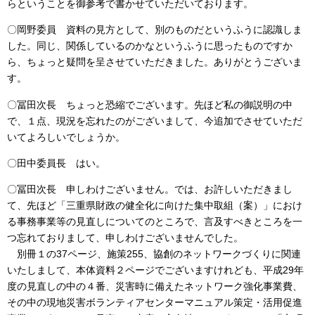
らということを御参考で書かせていただいております。
〇岡野委員 資料の見方として、別のものだというふうに認識しま
した。同じ、関係しているのかなというふうに思ったものですか
ら、ちょっと疑問を呈させていただきました。ありがとうございま
す。
〇冨田次長 ちょっと恐縮でございます。先ほど私の御説明の中
で、１点、現況を忘れたのがございまして、今追加でさせていただ
いてよろしいでしょうか。
〇田中委員長 はい。
〇冨田次長 申しわけございません。では、お許しいただきまし
て、先ほど「三重県財政の健全化に向けた集中取組（案）」におけ
る事務事業等の見直しについてのところで、言及すべきところを一
つ忘れておりまして、申しわけございませんでした。
別冊１の37ページ、施策255、協創のネットワークづくりに関連
いたしまして、本体資料２ページでございますけれども、平成29年
度の見直しの中の４番、災害時に備えたネットワーク強化事業費、
その中の現地災害ボランティアセンターマニュアル策定・活用促進