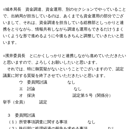
○城本局長 資金調達、資金運用、別のセクションでやっていること
で、出納局が担当しているのは、あくまでも資金運用の部分でござ
いまして、それは、資金調達を担当している総務部としっかりと連
携をとりながら、情報共有しながら調達も運用もできるだけうまく
いくような形で進めるように今後もきちんと調整していきたいと思
います。
○濱井委員長 とにかくしっかりと連携しながら進めていただきたい
と思いますので、よろしくお願いしたいと思います。
それでは、特に御質疑がないということでございますので、認定
議案に対する質疑を終了させていただきたいと思います。
ウ 委員間討議 なし
エ 討論 なし
オ 採決 認定第５号（関係分）
挙手（全員） 認定
３ 委員間討議
（１）所管事項調査に関する事項 なし
（２）執行部に処理経過の報告を求める事項 なし