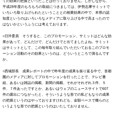
ての効果の把握といったことは行っておりません。しかしながら、
平成28年度のもろもろの取組につきましては、伊勢志摩サミットで
いろいろ取り上げられたということとの相乗効果の中で、本県の認
知度というのはいろいろなメディアに取り上げる中で高まったので
はないかというふうには考えております。
○日沖委員 そうすると、このプロモーション、サミットはどんな効
果があって、どんだけで、どんだけでと出てましたよね。サミット
はサミットとして、この毎年取り組んでいただいておるこのプロモ
ーション活動のその効果というのは、どういうところで測るんです
か。
○西城部長 成果レポートの中で昨年度の成果を振り返る中で、首都
圏のメディアに対してプロモーションを行ったことで、テレビ番
組、あるいは雑誌の掲載、新聞の掲載、それがそれぞれ３件、５
件、７件あったですとか、あるいはウェブのニュースサイトで607
件の露出につながったと、そういうような形での私どもなりの成果
の把握というのはやっておりますけれども、金額ベースで幾らのと
いうような形での把握というのはいたしておりません。