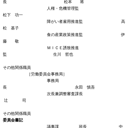
長 松本 将
人権・危機管理監
松下 功一
障がい者雇用推進監 高
松 基子
食の産業政策推進監 伊
藤 敬
ＭＩＣＥ誘致推進
監 生川 哲也
その他関係職員
［労働委員会事務局］
事務局
長 永田 慎吾
次長兼調整審査課長
辻 司
その他関係職員
委員会書記
議事課 班長 中