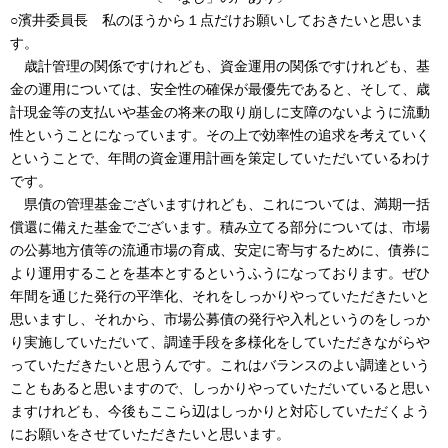
○濱井委員長 私のほうから１点だけお願いしておきたいと思いま
す。
歳計管理の関係ですけれども、資金運用の関係ですけれども、基
金の運用については、安全性の確保が最優先であると、そして、歳
計現金等の支払いや基金の将来の取り崩しに支障のないように流動
性ということになっています。その上で効率性の追求を考えていく
ということで、年間の資金運用計画を策定していただいているわけ
です。
県債の管理基金ございますけれども、これについては、満期一括
償還に備えた基金でございます。積み立てる部分については、市場
の公募地方債等の流通市場の育成、安定に寄与するために、債券に
より運用することを基本とするというふうになっております。ぜひ
年間を通じた発行の平準化、それをしっかりやっていただきたいと
思いますし、それから、市場公募債の発行や入札というのをしっか
り実施していただいて、調達手段を多様化をしていただきながらや
っていただきたいと思うんです。これはバランスのよい調達という
こともあると思いますので、しっかりやっていただいていると思い
ますけれども、今後もここら辺はしっかりと対応していただくよう
にお願いをさせていただきたいと思います。