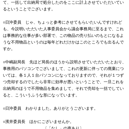
て、一括して出納局で処分したのをここに計上させていただいてい
るということでございます。
○日沖委員 じゃ、ちょっと参考にさせてもらいたいんですけれど
も、今説明いただいた人事委員会から議会事務局に至るまで、これ
は事務的な仕事が多い部署で、この物品の売り払いのもとになるよ
うな不用物品というのは毎年どれだけかはこのところでも出るんで
すか。
○中嶋副局長 先ほど局長のほうから説明させていただいたとおり、
事務用のパソコンでございまして、これの更新に伴っての廃棄につ
いては、各１人１台パソコンになっておりますので、それが１つず
つ売却するのでしたら非常に効率が悪いということで、一旦これを
出納局のほうで不用物品を集めまして、それで売却を一括でしてい
ると、こういうふうな形になっています。
○日沖委員 わかりました。ありがとうございます。
○濱井委員長 ほかにございませんか。
〔「なし」の声あり〕