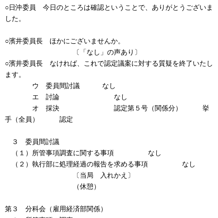
○日沖委員 今日のところは確認ということで、ありがとうございま
した。
○濱井委員長 ほかにございませんか。
〔「なし」の声あり〕
○濱井委員長 なければ、これで認定議案に対する質疑を終了いたし
ます。
ウ 委員間討議 なし
エ 討論 なし
オ 採決 認定第５号（関係分） 挙
手（全員） 認定
３ 委員間討議
（１）所管事項調査に関する事項 なし
（２）執行部に処理経過の報告を求める事項 なし
〔当局 入れかえ〕
（休憩）
第３ 分科会（雇用経済部関係）