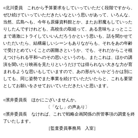
○北川委員 これから予算要求をしていっていただく段階ですから、
ぜひ続けていっていただきたいなという思いがあって、いろんな、
当然、広島へも、今年も原爆資料館とか、またお邪魔もしていった
りしたんですけれども、高校生の取組って、ある意味ちょっとここ
まで過激にトライしていいんだろうかという思いも、話を聞かせて
いただいたら、結構厳しいシーンもありながらも、それをあの年齢
で受けとめていくことの困難さというか、でも、それだからこそ植
えつけられる平和へのその思いというのも、またこれは、ほかの講
演を聞いたり映画を見たりというだけでは得られない大きな力が育
まれるような思いもしていますので、あの形がいいかどうかは別に
しても、同じ姿勢でまた事業を続けていただいたらと、これも要望
としてお願いをさせておいていただきたいと思います。
○濱井委員長 ほかにございませんか。
〔「なし」の声あり〕
○濱井委員長 なければ、これで戦略企画関係の所管事項の調査を終
了いたします。
［監査委員事務局 入室］