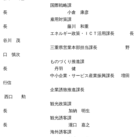
国際戦略課
長 小倉 康彦
雇用対策課
長 藤川 和重
エネルギー政策・ＩＣＴ活用課長 長
谷川 茂
三重県営業本部担当課長 野
口 慎次
ものづくり推進課
長 丹羽 健
中小企業・サービス産業振興課長 増田
行信
企業誘致推進課長
西口 勲
観光政策課
長 加納 明生
観光誘客課
長 瀧口 嘉之
海外誘客課