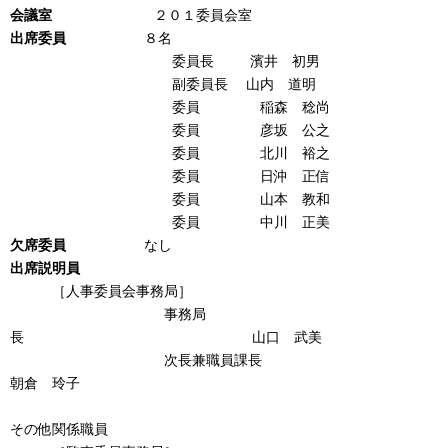
会議室
２０１委員会室
出席
委
員
８名
委員長 濱井 初男
副委員長 山内 道明
委員 稲森 稔尚
委員 彦坂 公之
委員 北川 裕之
委員 日沖 正信
委員 山本 教和
委員 中川 正美
欠席
委
員
なし
出席説明員
［人事委員会事務局］
事務局
長 山口 武美
次長兼職員課長
朝倉 玲子
その他関係職員