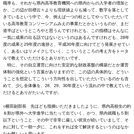
職率も、それから県内高等教育機関への県内からの入学者の増加と
か、この辺が目標云々よりも現状値よりも減って、数字を落として
きているという中で、今、例えば一つの柱としてやっていただいて
いる高等教育コンソーシアムみえの事業だとかというものが、まだ
道半ばというところやと思うんですけれども、この指標はそんなに
一気に成果の出る話ではないというのはあるんですけれども、28年
度の成果と29年度の進捗と、平成30年度に向けてどう発展させてい
く、あるいはリメイクしていく、こういうところの考え方をトータ
ルで教えていただけるとありがたいです。
特に、その自立運営に向けた安定的な財政基盤の構築だとか運営
体制の強化という言葉がありますので、この辺の具体的な、どうい
うことを想定してこういう方向性を出していただいているのかも含
めて、少し全体像を、28、29、30年度という流れの中で教えていた
だけるとありがたいんですが。
○横田副部長 先ほども指摘いただきましたように、県内高校生の約
８割が県外へ大学進学に当たって出ていく、かつ、県内就職も５割
以下ということ、その中で非常に厳しい状況が続いていまして、そ
れに対して一朝一夕に、これをすれば全て解決するというのはなか
なか難しいと思います。