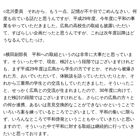
○北川委員 それから、もう一点、記憶が不十分でごめんなさい。何
度も出ている話だと思うんですが、平成29年度、今年度に平和の事
業をやっていただきました。広島の高校生の取組も披露いただい
て、すばらしい企画だったと思うんですが、これは次年度以降はど
うなるんでしたっけ。
○横田副部長 平和への取組というのは非常に大事だと思っていま
す。そういった中で、現在、検討という段階ではございますけれど
も、まず平成29年度は広島から学生の方ですとか、それから被爆さ
れた方、おいでいただいて、体験談を語っていただいたりとか、そ
れから三重県の学生との交流もしていただきました。そういったこ
と、せっかく広島との交流が生まれましたので、30年度に向けて、
まだ検討の段階ではございますけれども、さらにその広島の方々と
の何か連携、あるいは意見交換的なことができないかということで
いろいろ案を練っているところでございまして、平和の集いに限ら
ず、いろんなところで平和啓発ということもやっていきたいと思い
ますので、そういった中で平和に対する取組は継続的に行っていき
たいと思っております。