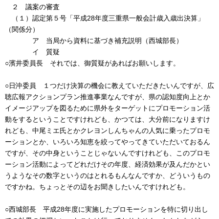
２ 議案の審査
（１）認定第５号「平成28年度三重県一般会計歳入歳出決算」
（関係分）
ア 当局から資料に基づき補充説明（西城部長）
イ 質疑
○濱井委員長 それでは、御質疑があればお願いします。
○日沖委員 １つだけ決算の機会に教えていただきたいんですが、広
聴広報アクションプラン推進事業なんですが、県の認知度向上とか
イメージアップを図るために県外をターゲットにプロモーション活
動をするということですけれども、かつては、大分前になりますけ
れども、中尾ミエ氏とかクレヨンしんちゃんの人気に乗ったプロモ
ーションとか、いろいろ知恵を絞ってやってきていただいておるん
ですが、その中身ということじゃないんですけれども、このプロモ
ーション活動によってどれだけその年度、経済効果が及んだかとい
うようなその数字というのはとれるもんなんですか、どういうもの
ですかね。ちょっとその辺をお聞きしたいんですけれども。
○西城部長 平成28年度に実施したプロモーションを特に切り出し