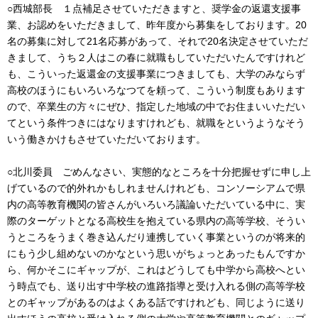
○西城部長 １点補足させていただきますと、奨学金の返還支援事
業、お認めをいただきまして、昨年度から募集をしております。20
名の募集に対して21名応募があって、それで20名決定させていただ
きまして、うち２人はこの春に就職もしていただいたんですけれど
も、こういった返還金の支援事業につきましても、大学のみならず
高校のほうにもいろいろなつてを頼って、こういう制度もあります
ので、卒業生の方々にぜひ、指定した地域の中でお住まいいただい
てという条件つきにはなりますけれども、就職をというようなそう
いう働きかけもさせていただいております。
○北川委員 ごめんなさい、実態的なところを十分把握せずに申し上
げているので的外れかもしれませんけれども、コンソーシアムで県
内の高等教育機関の皆さんがいろいろ議論いただいている中に、実
際のターゲットとなる高校生を抱えている県内の高等学校、そうい
うところをうまく巻き込んだり連携していく事業というのが将来的
にもう少し組めないのかなという思いがちょっとあったもんですか
ら、何かそこにギャップが、これはどうしても中学から高校へとい
う時点でも、送り出す中学校の進路指導と受け入れる側の高等学校
とのギャップがあるのはよくある話ですけれども、同じように送り