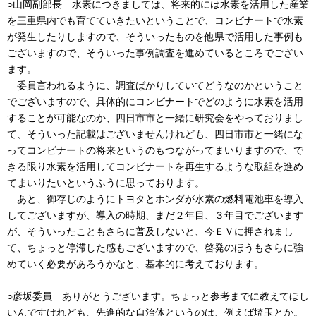
○山岡副部長 水素につきましては、将来的には水素を活用した産業
を三重県内でも育てていきたいということで、コンビナートで水素
が発生したりしますので、そういったものを他県で活用した事例も
ございますので、そういった事例調査を進めているところでござい
ます。
委員言われるように、調査ばかりしていてどうなのかということ
でございますので、具体的にコンビナートでどのように水素を活用
することが可能なのか、四日市市と一緒に研究会をやっておりまし
て、そういった記載はございませんけれども、四日市市と一緒にな
ってコンビナートの将来というのもつながってまいりますので、で
きる限り水素を活用してコンビナートを再生するような取組を進め
てまいりたいというふうに思っております。
あと、御存じのようにトヨタとホンダが水素の燃料電池車を導入
してございますが、導入の時期、まだ２年目、３年目でございます
が、そういったこともさらに普及しないと、今ＥＶに押されまし
て、ちょっと停滞した感もございますので、啓発のほうもさらに強
めていく必要があろうかなと、基本的に考えております。
○彦坂委員 ありがとうございます。ちょっと参考までに教えてほし
いんですけれども、先進的な自治体というのは、例えば埼玉とか。