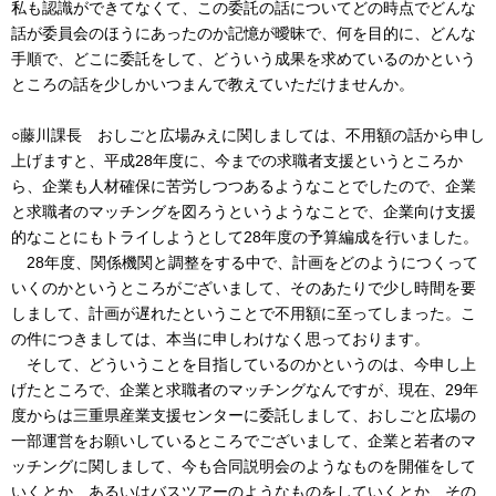
私も認識ができてなくて、この委託の話についてどの時点でどんな
話が委員会のほうにあったのか記憶が曖昧で、何を目的に、どんな
手順で、どこに委託をして、どういう成果を求めているのかという
ところの話を少しかいつまんで教えていただけませんか。
○藤川課長 おしごと広場みえに関しましては、不用額の話から申し
上げますと、平成28年度に、今までの求職者支援というところか
ら、企業も人材確保に苦労しつつあるようなことでしたので、企業
と求職者のマッチングを図ろうというようなことで、企業向け支援
的なことにもトライしようとして28年度の予算編成を行いました。
28年度、関係機関と調整をする中で、計画をどのようにつくって
いくのかというところがございまして、そのあたりで少し時間を要
しまして、計画が遅れたということで不用額に至ってしまった。こ
の件につきましては、本当に申しわけなく思っております。
そして、どういうことを目指しているのかというのは、今申し上
げたところで、企業と求職者のマッチングなんですが、現在、29年
度からは三重県産業支援センターに委託しまして、おしごと広場の
一部運営をお願いしているところでございまして、企業と若者のマ
ッチングに関しまして、今も合同説明会のようなものを開催をして
いくとか、あるいはバスツアーのようなものをしていくとか、その