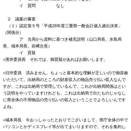
イ 質問 なし
２ 議案の審査
（１）認定第５号「平成28年度三重県一般会計歳入歳出決算」
（関係分）
ア 当局から資料に基づき補充説明（山口局長、水島局
長、城本局長、岩﨑次長）
イ 質疑
○濱井委員長 それでは、御質疑があればお願いします。
○日沖委員 済みません。ちょっと基本的な理解が乏しいので御容赦
いただいて、出納局のところの財産収入の物品売り払い収入なんで
すが、これは出納局で管理しているんで、これが出納局関係はとい
う説明をやっていますけれども、これは出納局で出たものじゃなし
に県全体の不用物品の売り払いの収入ということでよろしいんです
よね。
○城本局長 今おっしゃったとおりでございまして、県庁全体の中で
パソコンとかディスプレイ等が出てまいりますので、それを集約し