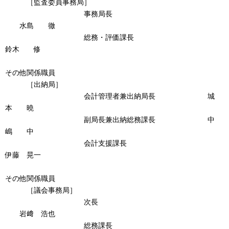
［監査委員事務局］
事務局長
水島 徹
総務・評価課長
鈴木 修
その他関係職員
［出納局］
会計管理者兼出納局長 城
本 曉
副局長兼出納総務課長 中
嶋 中
会計支援課長
伊藤 晃一
その他関係職員
［議会事務局］
次長
岩﨑 浩也
総務課長