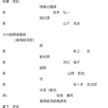
佐藤 史紀
情報公開課
長 岩本 弘一
統計課
長 山下 克史
その他関係職員
［雇用経済部］
部
長 村上 亘
観光局
長 河口 瑞子
副部
長 山岡 哲也
次
長 佐々木 光太郎
次長（観光
局） 安保 雅司
雇用経済総務課長
森下 宏也