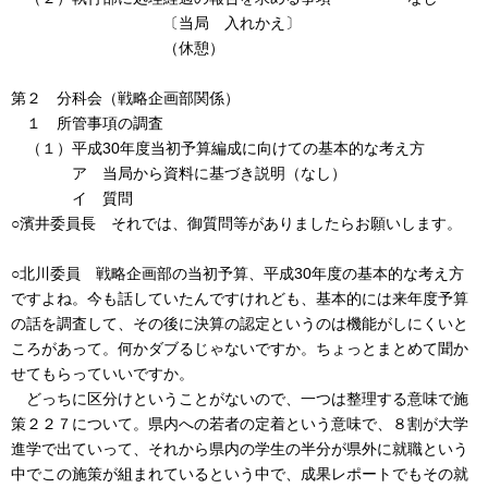
〔当局 入れかえ〕
（休憩）
第２ 分科会（戦略企画部関係）
１ 所管事項の調査
（１）平成30年度当初予算編成に向けての基本的な考え方
ア 当局から資料に基づき説明（なし）
イ 質問
○濱井委員長 それでは、御質問等がありましたらお願いします。
○北川委員 戦略企画部の当初予算、平成30年度の基本的な考え方
ですよね。今も話していたんですけれども、基本的には来年度予算
の話を調査して、その後に決算の認定というのは機能がしにくいと
ころがあって。何かダブるじゃないですか。ちょっとまとめて聞か
せてもらっていいですか。
どっちに区分けということがないので、一つは整理する意味で施
策２２７について。県内への若者の定着という意味で、８割が大学
進学で出ていって、それから県内の学生の半分が県外に就職という
中でこの施策が組まれているという中で、成果レポートでもその就