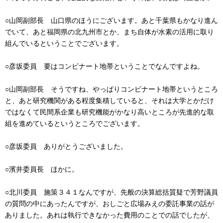
○山岡副部長 山口県のほうにございます。あと千葉県もかなり進ん
でいて、あと福岡県の北九州市とか、まち自体が水素の活用に取り
組んでいるということでございます。
○彦坂委員 要はコンビナート地帯ということでなんですよね。
○山岡副部長 そうですね、やっぱりコンビナート地帯というところ
と、あと研究機関がある程度集積していると、それは大学とかだけ
ではなくて民間系企業も研究機能がかなり高いところが先進的な取
組を進めているというところでございます。
○彦坂委員 ありがとうございました。
○濱井委員長 ほかに。
○北川委員 施策３４１なんですが、先般の決算総括質疑で芳野議員
の質問の中にあったんですが、おしごと広場みえの委託事業の話が
ありました。あれは執行できなかった費用のことでの話でしたが、