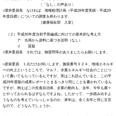
〔「なし」の声あり〕
○濱井委員長 なければ、債権処理計画（平成28年度実績・平成29
年度目標）についての調査を終わります。
［健康福祉部 入室］
（２）平成30年度当初予算編成に向けての基本的な考え方
ア 当局から資料に基づき説明（なし）
イ 質疑
○濱井委員長 それでは、御質問等がありましたらお願いします。
○彦坂委員 １点だけお伺いします。施策番号３２４、地域エネルギ
ーの向上というところで、マル７、水素エネルギー社会のことにつ
いて書いてもらっているんですが、実はこれ読んでいると、この平
成29年度版の成果レポートとまるっきり同じことを書かれているん
ですが、例えばこの先進自治体、企業の動向も、去年、今年も粛々
とやっておられるはずなんですよね。したがって、一歩踏み出すよ
うなものを考えていらっしゃるのか、来年は。全く去年と同じ文言
なので、どうなんでしょうか。