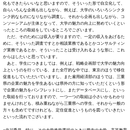
化もできたらいいなと思いますので、そういった形で自立化して、
自らいろんな企画も出しながら、例えば、大学のいろいろシンクタ
ンク的なものになりながら調査し、それから企画も出しながら、コ
ンソーシアムが主体となって、大学の魅力の向上に努めていくとい
ったところの取組をしているところでございます。
ただ、そのためには収入が要りますので、一定の収入をあげるた
めに、そういった調査ですとか相談業務であるとかコンサルティン
グ業務であるとか、そういったことは受け入れるような形に、これ
からはしたいと思っています。
あと、学生につきましては、例えば、戦略企画部で大学の魅力向
上というのを行っている、また全庁的な中では、東京のほうで移住
促進もしていただいていますし、また雇用経済部のほうでは、三重
県の企業の魅力を学生あるいは県外の方に知っていただくという形
で企業の魅力をパンフレットにし、またデータベースにし、といっ
た取組を行っておりますので、一つ一つの取組は小さいかもわかり
ませんけれども、積み重ねながら三重県への学生、それから一般の
方々も含めてですけれども、定住促進というものを図っていきたい
といった流れでございます。
○北川委員 特に、その大学進学選択のときに県内の大学、高等教育