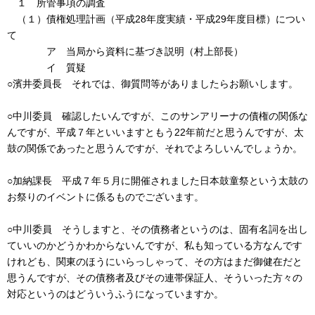
１ 所管事項の調査
（１）債権処理計画（平成28年度実績・平成29年度目標）につい
て
ア 当局から資料に基づき説明（村上部長）
イ 質疑
○濱井委員長 それでは、御質問等がありましたらお願いします。
○中川委員 確認したいんですが、このサンアリーナの債権の関係な
んですが、平成７年といいますともう22年前だと思うんですが、太
鼓の関係であったと思うんですが、それでよろしいんでしょうか。
○加納課長 平成７年５月に開催されました日本鼓童祭という太鼓の
お祭りのイベントに係るものでございます。
○中川委員 そうしますと、その債務者というのは、固有名詞を出し
ていいのかどうかわからないんですが、私も知っている方なんです
けれども、関東のほうにいらっしゃって、その方はまだ御健在だと
思うんですが、その債務者及びその連帯保証人、そういった方々の
対応というのはどういうふうになっていますか。