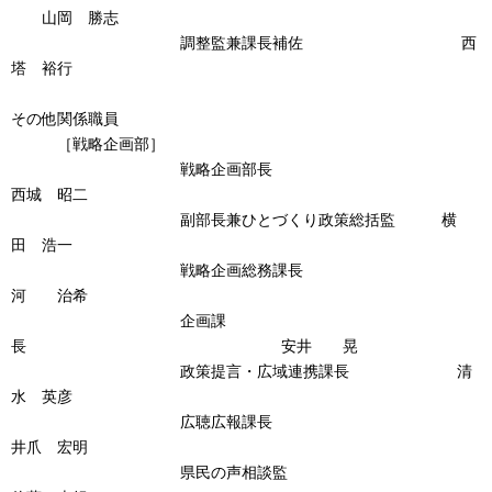
山岡 勝志
調整監兼課長補佐 西
塔 裕行
その他関係職員
［戦略企画部］
戦略企画部長
西城 昭二
副部長兼ひとづくり政策総括監 横
田 浩一
戦略企画総務課長
河 治希
企画課
長 安井 晃
政策提言・広域連携課長 清
水 英彦
広聴広報課長
井爪 宏明
県民の声相談監