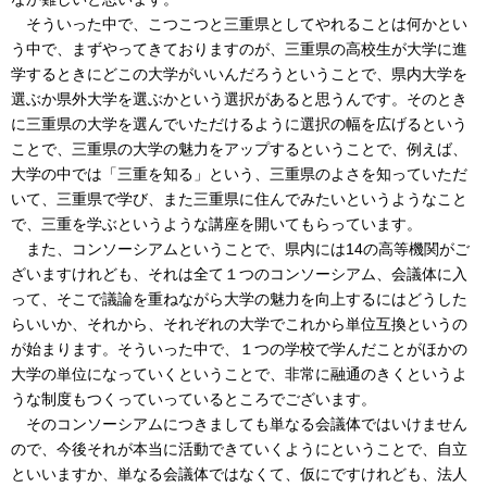
そういった中で、こつこつと三重県としてやれることは何かとい
う中で、まずやってきておりますのが、三重県の高校生が大学に進
学するときにどこの大学がいいんだろうということで、県内大学を
選ぶか県外大学を選ぶかという選択があると思うんです。そのとき
に三重県の大学を選んでいただけるように選択の幅を広げるという
ことで、三重県の大学の魅力をアップするということで、例えば、
大学の中では「三重を知る」という、三重県のよさを知っていただ
いて、三重県で学び、また三重県に住んでみたいというようなこと
で、三重を学ぶというような講座を開いてもらっています。
また、コンソーシアムということで、県内には14の高等機関がご
ざいますけれども、それは全て１つのコンソーシアム、会議体に入
って、そこで議論を重ねながら大学の魅力を向上するにはどうした
らいいか、それから、それぞれの大学でこれから単位互換というの
が始まります。そういった中で、１つの学校で学んだことがほかの
大学の単位になっていくということで、非常に融通のきくというよ
うな制度もつくっていっているところでございます。
そのコンソーシアムにつきましても単なる会議体ではいけません
ので、今後それが本当に活動できていくようにということで、自立
といいますか、単なる会議体ではなくて、仮にですけれども、法人