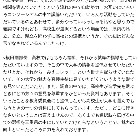
機関を選んでいただくという流れの中で自助努力、お互いにいろい
ろコンソーシアムの中で議論いただいて、いろんな活動をしていた
だいているのとあわせて、多分やっていらっしゃる話やと思うので
確認ですけれども、高校生が選択するという場面では、県内の私
立、公立、県立を問わずに高校との連携というか、その辺はどんな
形でなされているんでしたっけ。
○横田副部長 高校ではもちろん進学、それから就職の指導をしてい
ただいていますので、そこの中で大学の情報を提供させていただい
たりとか、それから「みえコレッ！」という冊子を配らせていただ
いて、その大学の魅力を直接生徒に見ていただくというような形で
も見ていただいたり、また、調査の中では、高校生が進学先を選ぶ
ときにどの方々の意見を尊重するかといった資料もあります。そう
いったことを教育委員会にも提供しながら高校生が大学を選んでも
らうときの一つの資料にしてもらっています。ただし、どこに行き
なさいということは言えませんので、あくまでも選択肢を広げる中
での選択を三重県の中にしていただけたらなということで、魅力の
向上といったところに力を入れております。