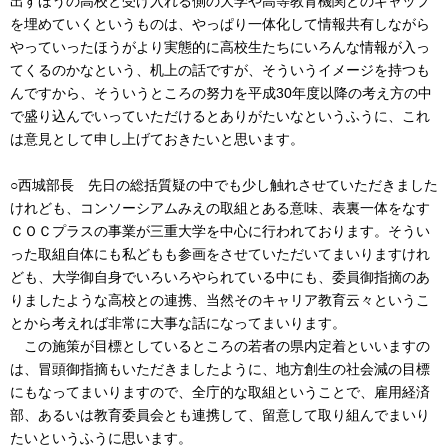
出すほうの高校と受け入れる側の大学や高等教育機関とのギャップ
を埋めていくというものは、やっぱり一体化して情報共有しながら
やっていったほうがより実態的に高校生たちにいろんな情報が入っ
てくるのかなという、机上の話ですが、そういうイメージを持つも
んですから、そういうところの努力を平成30年度以降の考え方の中
で盛り込んでいっていただけるとありがたいなというふうに、これ
は意見として申し上げておきたいと思います。
○西城部長 先日の総括質疑の中でも少し触れさせていただきました
けれども、コンソーシアムみえの取組とある意味、表裏一体をなす
ＣＯＣプラスの事業が三重大学を中心に行われております。そうい
った取組自体にも私どもも参画をさせていただいてまいりますけれ
ども、大学御自身でいろいろやられている中にも、委員御指摘のあ
りましたような高校との連携、当然そのキャリア教育云々というこ
とから考えれば非常に大事な話になってまいります。
この施策が目標としているところの若者の県内定着といいますの
は、冒頭御指摘もいただきましたように、地方創生の社会減の目標
にもなってまいりますので、全庁的な取組ということで、雇用経済
部、あるいは教育委員会とも連携して、留意して取り組んでまいり
たいというふうに思います。